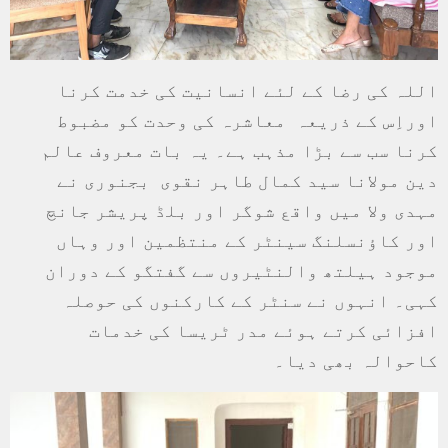
اللہ کی رضا کے لئے انسانیت کی خدمت کرنا
اوراِس کے ذریعہ معاشرہ کی وحدت کو مضبوط
کرنا سب سے بڑا مذہب ہے۔ یہ بات معروف عالم
دین مولانا سید کمال طاہر نقوی بجنوری نے
مہدی ولا میں واقع شوگر اور بلڈ پریشر جانچ
اور کاؤنسلنگ سینٹر کے منتظمین اور وہاں
موجود ہیلتھ والنٹیروں سے گفتگو کے دوران
کہی۔ انہوں نے سنٹر کے کارکنوں کی حوصلہ
افزائی کرتے ہوئے مدر ٹریسا کی خدمات
کاحوالہ بھی دیا۔