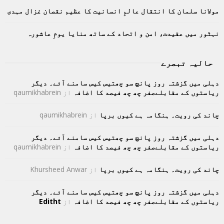
H
مولانا سلمان کا انتقال عالمِ انسانیت کا عظیم نقصان غزال مہدی
نہٹور میں عقیدت، امن و اتحاد کے ساتھ منایا یومِ عاشورہ
حالیہ تبصرے
دہلی میں گزشتہ روز پانچ سو چھتیس کیس سامنے آئے۔ دیگر
ریاستوں کے مقابلےصفر چھ چھ فیصد کا اضافہ
از
qaumikhabrein
چاند کی رویت۔ ہنگامہ ہے کیوں برپا
از
qaumikhabrein
دہلی میں گزشتہ روز پانچ سو چھتیس کیس سامنے آئے۔ دیگر
ریاستوں کے مقابلےصفر چھ چھ فیصد کا اضافہ
از
qaumikhabrein
چاند کی رویت۔ ہنگامہ ہے کیوں برپا
از
Khursheed Anwar
دہلی میں گزشتہ روز پانچ سو چھتیس کیس سامنے آئے۔ دیگر
ریاستوں کے مقابلےصفر چھ چھ فیصد کا اضافہ
از
Editht