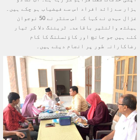
ہزار سے زائد افراد اس سے فیضیاب ہو چکے ہیں۔
غزال مہدی نے کہا کہ اس سنٹر نے 50 نوجوان
ہیلتھ والنٹیر باقاعدہ ٹریننگ دلا کر تیار
کئے ہیں جو جانچ اور کاؤنسلنگ کا کام
رضاکارانہ طور پر انجام دیتے ہیں۔