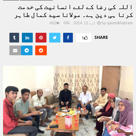
اللہ کی رضا کے لئے انسانیت کی خدمت
کرنا ہی دین ہے۔ مولانا سید کمال طاہر
qaumikhabrein
by
اگست 12, 2024
0
602
SHARE
1