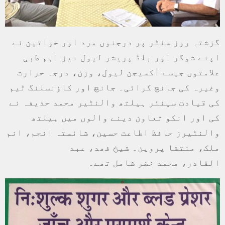
گزشتہ روز سنٹر پر درجنوں مرد اور خواتین نے
اپنے شوگر اور بلڈ پریشر لیول نیز اہم طبی
علامتوں جیسے آکسیجن لیول، وزن، درجہ حرارت
وغیرہ کی جانچ کرائی۔ جانچ اور کاؤنسلنگ ٹیم
کی قیادت سینئر ہیلتھ والنٹیر محمد حذیفہ نے
کی اور انکو تعاون دینے والوں میں ہیلتھ
والنٹیرز حافظ اطاعت حسین، شائستہ انجم، انم
ملک، منتشا پروین۔ شیخ فھد، عبد
القادر، محمد خضر شامل تھے۔