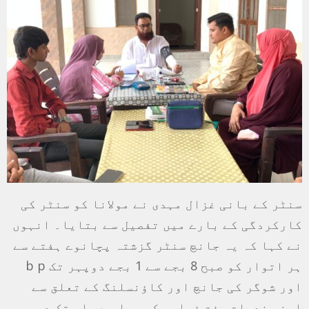
سنٹر کے بانی غزال مہدی نے مولانا کو سنٹر کی
کارکردگی کے بارے میں تفصیل سے بتایا۔ انہوں
نے کہا کہ یہ جانچ سنٹر گزشتہ پچانوے ہفتے سے
ہر اتوار کو صبح 8 بجے سے 1 بجے دوپہر تک b p
اور شوگر کی جانچ اور کاؤنسلنگ کے تعلق سے
اپنی خدمات مفت فراہم کر رہا ہے۔ اب تک دو