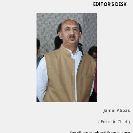
EDITOR’S DESK
Jamal Abbas
( Editor in Chief )
Email
:
poetabbas9@gmail.com