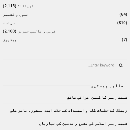
ٹرینڈنگ
(2,115)
(64)
جموں و کشمیر
(810)
سیاست
قومی و عالمی خبریں
(2,100)
(7)
ویڈیوز
S
e
a
S
r
حالیہ پوسٹیں
c
E
h
شہید رہبر کا کمسن عراقی عاشق
f
A
o
زینبؑ کے خطبات ظلم و استبداد کے خلاف ابدی منشور۔ ناصر علی
r
R
:
C
شہید رہبرِ اسلامی کی تشیع و تدفین کی تیاریاں