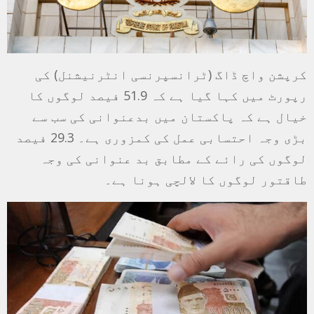
کرپشن واچ ڈاگ (ٹرانسپرنسی انٹرنیشنل) کی
رپورٹ میں کہا گیا ہے کہ 51.9 فیصد لوگوں کا
خیال ہے کہ پاکستان میں بدعنوانی کی سب سے
بڑی وجہ احتسابی عمل کی کمزوری ہے۔ 29.3 فیصد
لوگوں کی رائے کے مطابق بد عنوانی کی وجہ
طاقتور لوگوں کا لالچی ہونا ہے۔