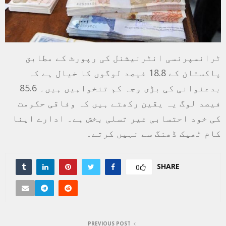
ٹرانسپرنسی انٹرنیشنل کی رپورٹ کے مطابق
پاکستان کے 18.8 فیصد لوگوں کا خیال ہے کہ
بدعنوانی کی بڑی وجہ کم تنخواہیں ہیں۔ 85.6
فیصد لوگ یہ یقین رکھتے ہیں کہ وفاقی حکومت
کی خود احتسابی غیر تسلی بخش ہے۔ ادارے اپنا
کام ٹھیک ڈھنگ سے نہیں کرتے۔
SHARE
0
PREVIOUS POST