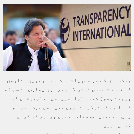
پاکستان کے سب سےزیادہ بدعنوان ترین اداروں
کی فہرست جاری کردی گئی جس میں پولیس نے سب کو
پیچھے چھوڑ دیا۔ ٹرانسپرنسی انٹرنیشنل کا
کہنا ہے کہ دیگر اداروں میں بھی لوٹ مار ہو
رہی ہے لیکن اس معاملے میں پولیس کا کوئی
ثانی نہیں۔
دنیا بھر میں کرپشن کے خلاف سرگرمِ عمل عالمی