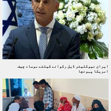
ایران نیوکلیئر ڈیل رکوانے کیلئے موساد چیف
امریکا پہونچا