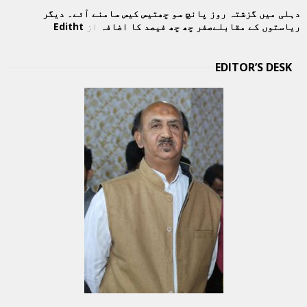
دہلی میں گزشتہ روز پانچ سو چھتیس کیس سامنے آئے۔ دیگر
ریاستوں کے مقابلےصفر چھ چھ فیصد کا اضافہ
از
Editht
EDITOR’S DESK