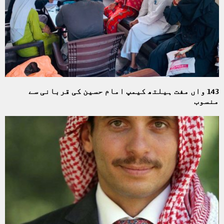
143 واں مفت ہیلتھ کیمپ امام حسین کی قربانی سے
منسوب