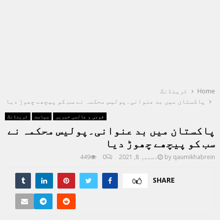
Home
ٹرینڈنگ
پاکستان میں بد عنوانی۔پولیس محکمہ نے سب کو پیچھے چھوڑ دیا
قومی و عالمی خبریں
سیاست
ٹرینڈنگ
پاکستان میں بد عنوانی۔پولیس محکمہ نے
سب کو پیچھے چھوڑ دیا
qaumikhabrein
by
دسمبر 8, 2021
0
449
SHARE
0