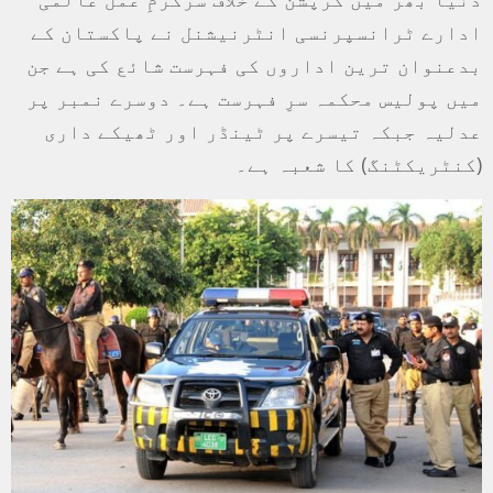
ادارے ٹرانسپرنسی انٹرنیشنل نے پاکستان کے
بدعنوان ترین اداروں کی فہرست شائع کی ہے جن
میں پولیس محکمہ سرِ فہرست ہے۔ دوسرے نمبر پر
عدلیہ جبکہ تیسرے پر ٹینڈر اور ٹھیکے داری
(کنٹریکٹنگ) کا شعبہ ہے۔