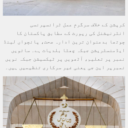
کرپشن کے خلاف سرگرمِ عمل ٹرانسپرنسی
انٹرنیشنل کی رپورٹ کے مطابق پاکستان کا
چوتھا بدعنوان ترین ادارہ صحت، پانچواں لینڈ
ایڈمنسٹریشن جبکہ چھٹا بلدیات ہے۔ ساتویں
نمبر پر تعلیم، آٹھویں پر ٹیکسیشن جبکہ نویں
نمبرپر این جی یعنی غیر سرکاری تنظیمیں ہیں۔