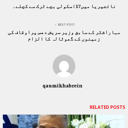
نائجیریا میں17اسکولی بچے ٹرک سے کچلے۔
NEXT POST
مہاراشٹر کے سابق وزیر سریش دھس پراوقاف کی
زمینوں کے گھوٹالہ کا الزام
qaumikhabrein
RELATED POSTS