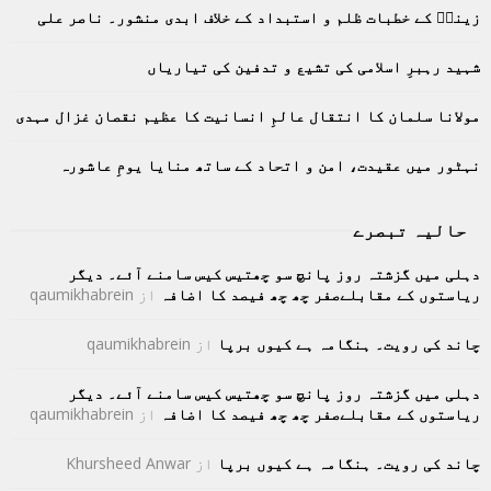
زینبؑ کے خطبات ظلم و استبداد کے خلاف ابدی منشور۔ ناصر علی
r
R
:
C
شہید رہبرِ اسلامی کی تشیع و تدفین کی تیاریاں
H
مولانا سلمان کا انتقال عالمِ انسانیت کا عظیم نقصان غزال مہدی
نہٹور میں عقیدت، امن و اتحاد کے ساتھ منایا یومِ عاشورہ
حالیہ تبصرے
دہلی میں گزشتہ روز پانچ سو چھتیس کیس سامنے آئے۔ دیگر
ریاستوں کے مقابلےصفر چھ چھ فیصد کا اضافہ
از
qaumikhabrein
چاند کی رویت۔ ہنگامہ ہے کیوں برپا
از
qaumikhabrein
دہلی میں گزشتہ روز پانچ سو چھتیس کیس سامنے آئے۔ دیگر
ریاستوں کے مقابلےصفر چھ چھ فیصد کا اضافہ
از
qaumikhabrein
چاند کی رویت۔ ہنگامہ ہے کیوں برپا
از
Khursheed Anwar