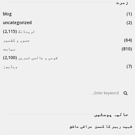
زمرے
blog
(1)
uncategorized
(2)
ٹرینڈنگ
(2,115)
(64)
جموں و کشمیر
(810)
سیاست
قومی و عالمی خبریں
(2,100)
(7)
ویڈیوز
S
e
a
S
r
حالیہ پوسٹیں
c
E
h
شہید رہبر کا کمسن عراقی عاشق
f
A
o