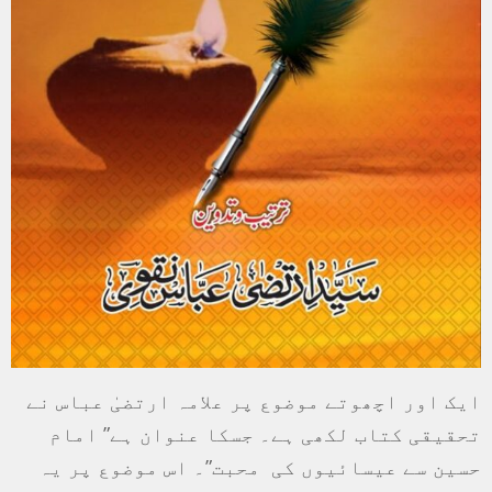
ایک اور اچھوتے موضوع پر علامہ ارتضیٰ عباس نے
تحقیقی کتاب لکھی ہے۔ جسکا عنوان ہے” امام
حسین سے عیسائیوں کی محبت”۔ اس موضوع پر یہ