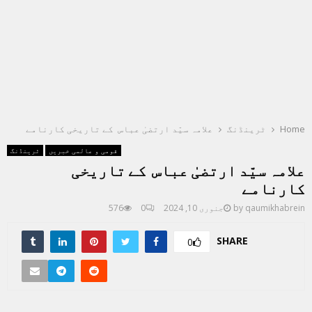
Home
ٹرینڈنگ
علامہ سیّد ارتضیٰ عباس کے تاریخی کارنامے
قومی و عالمی خبریں
ٹرینڈنگ
علامہ سیّد ارتضیٰ عباس کے تاریخی
کارنامے
qaumikhabrein
by
جنوری 10, 2024
0
576
SHARE
0