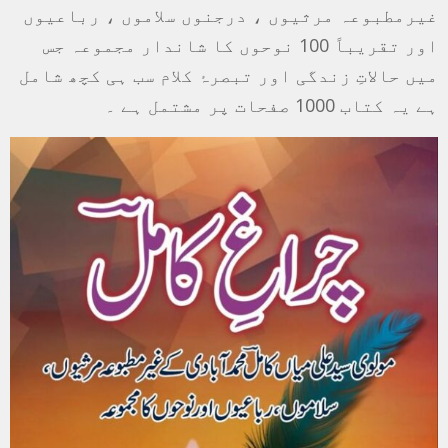
غیرمطبوعہ مرثیوں ، درجنوں سلاموں ، رباعیوں
اور تقریباً 100 نوحوں کا شاندار مجموعہ جس
میں حالاتِ زندگی اور تبصرۂ کلام سب ہی کچھ شامل
ہے یہ کتاب 1000 صفحات پر مشتمل ہے ۔