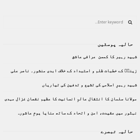
S
e
a
S
r
حالیہ پوسٹیں
c
E
h
شہید رہبر کا کمسن عراقی عاشق
f
A
o
زینبؑ کے خطبات ظلم و استبداد کے خلاف ابدی منشور۔ ناصر علی
r
R
:
C
شہید رہبرِ اسلامی کی تشیع و تدفین کی تیاریاں
H
مولانا سلمان کا انتقال عالمِ انسانیت کا عظیم نقصان غزال مہدی
نہٹور میں عقیدت، امن و اتحاد کے ساتھ منایا یومِ عاشورہ
حالیہ تبصرے