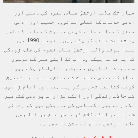
جہاں تک علامہ ارتضیٰ عباس نقوی کی دینی اور
ادبی خدمات کا تعلق ہے تووہ خطیب اور ادبی
محقق کے ساتھ ساتھ شیعی تاریخ کے ماہر کے طور
پر شناخت قائم کر چکے ہیں۔۔نومبر1990 میں
پیدا ہونے والے ارتضیٰ عباس نقوی کی قلم زودگی
کا یہ عالم ہیکہ وہ اب تک اپنی عمر کے برسوں
سے زیادہ کتابیں تصنیف و تالیف کر چکے ہیں۔
عراق کے مقدس مقامات کے تعلق سے بھی وہ تحقیق
کرکے کتابیں تحریر کر رہے ہیں۔ وہ امام زادوں
کے حالات زندگی اور انکے مزارات پر بھی کتابیں
لکھ رہے ہیں۔ گمنامی کی تاریکی میں گم رثائی
شعرا اور انکے کلام کو منظر عام پر لانا بھی
علامہ ارتضیٰ عباس کے مشن کا حصہ ہے۔
یہ بھی ملاحظہ کیجئے
ارتضیٰ عباس کی قلمی