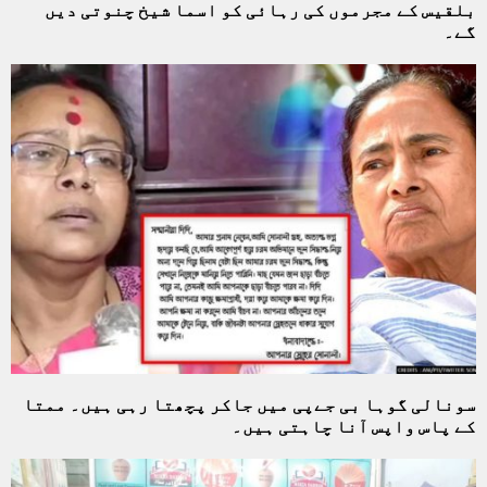
بلقیس کے مجرموں کی رہائی کو اسما شیخ چنوتی دیں
گے۔
سونالی گوہا بی جےپی میں جاکر پچھتا رہی ہیں۔ ممتا
کے پاس واپس آنا چاہتی ہیں۔