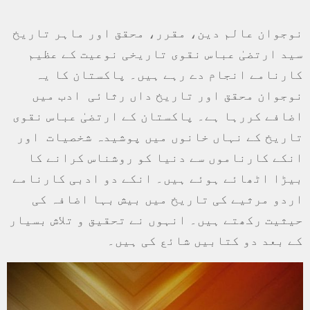
نوجوان عالم دین، مقرر، محقق اور ماہر تاریخ
سید ارتضیٰ عباس نقوی تاریخی نوعیت کے عظیم
کارنامے انجام دے رہے ہیں۔ پاکستان کا یہ
نوجوان محقق اور تاریخ داں رثائی ادب میں
اضافے کررہا ہے۔ پاکستان کے ارتضیٰ عباس نقوی
تاریخ کے نہاں خانوں میں پوشیدہ شخصیات اور
انکے کارناموں سے دنیا کو روشناس کرانے کا
بیڑا اٹھائے ہوئے ہیں۔ انکے دو ادبی کارنامے
اردو مرثیے کی تاریخ میں بیش بہا اضافہ کی
حیثیت رکھتے ہیں۔ انہوں نے تحقیق و تلاش بسیار
کے بعد دو کتابیں شائع کی ہیں۔