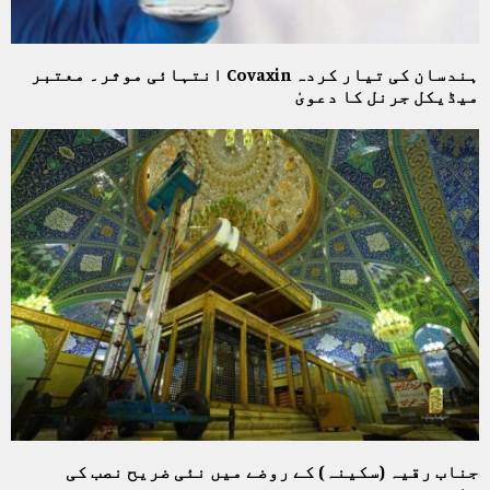
ہندسان کی تیار کردہ Covaxin انتہائی موثر۔ معتبر
میڈیکل جرنل کا دعویٰ
جناب رقیہ (سکینہ) کے روضے میں نئی ضریح نصب کی