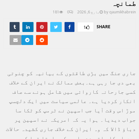
طمانچہ
qaumikhabrein
by
مارچ 6, 2026
0
181
SHARE
1
جاری جنگ میں بڑی طاقتوں کے بیانیہ کو چنوتی
بھی دی جا رہی ہے۔بعض ممالک نے ایران کے خلاف
کسی جارحانہ کاروائی میں شامل ہونے سے صاف
انکار کردیا ہے۔ عالمی سیاست میں ایک دلچسپ
موڑ اس وقت آیا جب اسپین نے ٹرمپ کو ٹکا سا
جواب دیدیا۔ ہوا یہ کہ امریکہ نے اسپین پر
دباؤ ڈالا کہ وہ ایران کے خلاف جاری کشیدہ حالات
میں اس کا ساتھ دے۔ امریکہ چاہتا تھا کہ