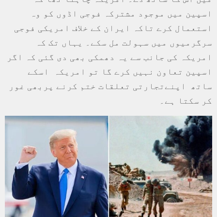
اسپین میں موجود مشترکہ فوجی اڈوں کو وہ
استعمال کرے تاکہ ایران کے خلاف امریکی فوجی
سرگرمیوں میں سہولت مل سکے۔ یہاں تک کہ
امریکہ کی جانب سے یہ دھمکی بھی دی گئی کہ اگر
اسپین تعاون نہیں کرے گا تو امریکہ اسکے
ساتھ اپنےتجارتی تعلقات ختم کرنے پربھی غور
کر سکتا ہے۔