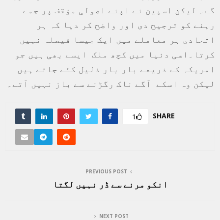
گے۔ لیکن اسپین نے اپنے اصولی مؤقف پر جمے
رہنے کو ترجیح دی اور واضح کر دیا کہ ہر
اتحادی ہر معاملے میں ایک جیسا فیصلہ نہیں
کرتا۔اسی دنیا میں کچھ ملک ایسے بھی ہیں جو
امریکہ کے ذریعے بار بار ذلیل کئے جاتے ہیں
لیکن وہ اسکے آگے ناک رگڑنے سے باز نہیں آتے۔
SHARE
1
PREVIOUS POST
انکو مرنے سے ڈر نہیں لگتا
NEXT POST