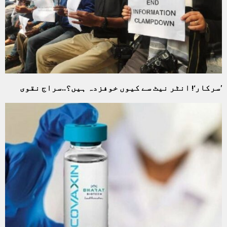
’سرکار‘! انٹر نیٹ سے کیوں خوفزدہ ہیں؟..سراج نقوی