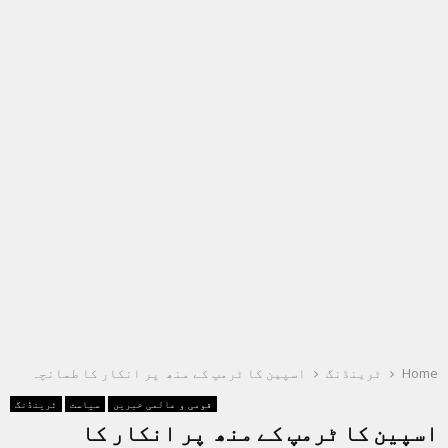
Home
ٹرینڈنگ
اسپین کا ٹرمپ کے منھ پر انکار کا طمانچہ
قومی و عالمی خبریں
سیاست
ٹرینڈنگ
اسپین کا ٹرمپ کے منھ پر انکار کا