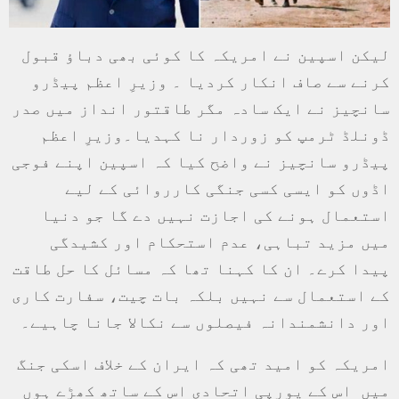
لیکن اسپین نے امریکہ کا کوئی بھی دباؤ قبول
کرنے سے صاف انکار کردیا ۔ وزیرِ اعظم پیڈرو
سانچیز نے ایک سادہ مگر طاقتور انداز میں صدر
ڈونلڈ ٹرمپ کو زوردار نا کہدیا۔وزیرِ اعظم
پیڈرو سانچیز نے واضح کیا کہ اسپین اپنے فوجی
اڈوں کو ایسی کسی جنگی کارروائی کے لیے
استعمال ہونے کی اجازت نہیں دے گا جو دنیا
میں مزید تباہی، عدم استحکام اور کشیدگی
پیدا کرے۔ ان کا کہنا تھا کہ مسائل کا حل طاقت
کے استعمال سے نہیں بلکہ بات چیت، سفارت کاری
اور دانشمندانہ فیصلوں سے نکالا جانا چاہیے۔
امریکہ کو امید تھی کہ ایران کے خلاف اسکی جنگ
میں اس کے یورپی اتحادی اس کے ساتھ کھڑے ہوں