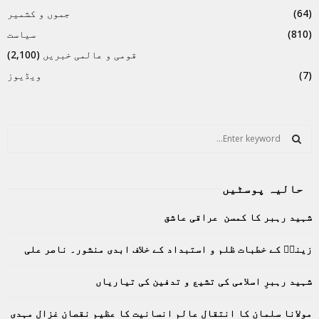
(64)
جموں و کشمیر
(810)
سیاست
قومی و عالمی خبریں
(2,100)
(7)
ویڈیوز
S
e
a
S
r
حالیہ پوسٹیں
c
E
h
شہید رہبر کا کمسن عراقی عاشق
f
A
o
زینبؑ کے خطبات ظلم و استبداد کے خلاف ابدی منشور۔ ناصر علی
r
R
:
C
شہید رہبرِ اسلامی کی تشیع و تدفین کی تیاریاں
H
مولانا سلمان کا انتقال عالمِ انسانیت کا عظیم نقصان غزال مہدی