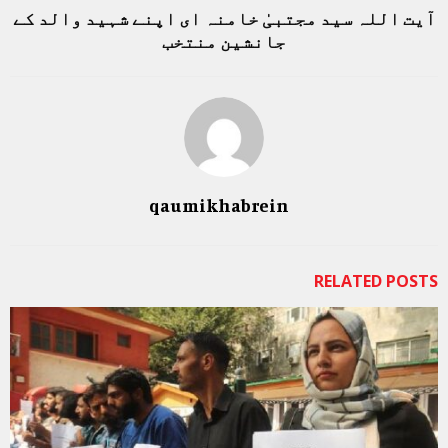
آیت اللہ سید مجتبیٰ خامنہ ای اپنے شہید والد کے
جانشین منتخب
qaumikhabrein
RELATED POSTS