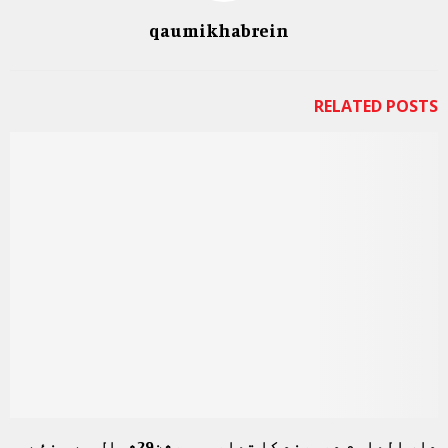
qaumikhabrein
RELATED POSTS
دار العلوم دیوبند کا تعلیمی سیشن29شوال سے ۔ نئے