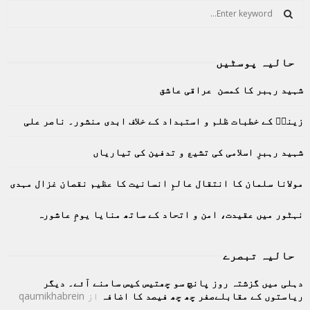
S
e
a
S
r
حالیہ پوسٹیں
c
E
h
شہید رہبر کا کمسن عراقی عاشق
f
A
o
زینبؑ کے خطبات ظلم و استبداد کے خلاف ابدی منشور۔ ناصر علی
r
R
:
C
شہید رہبرِ اسلامی کی تشیع و تدفین کی تیاریاں
H
مولانا سلمان کا انتقال عالمِ انسانیت کا عظیم نقصان غزال مہدی
نہٹور میں عقیدت، امن و اتحاد کے ساتھ منایا یومِ عاشورہ
حالیہ تبصرے
دہلی میں گزشتہ روز پانچ سو چھتیس کیس سامنے آئے۔ دیگر
ریاستوں کے مقابلےصفر چھ چھ فیصد کا اضافہ
از
qaumikhabrein