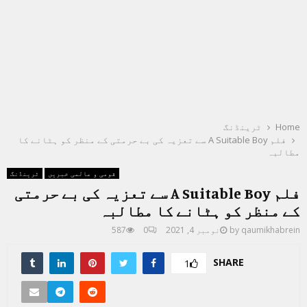
Home
ٹرینڈنگ
فلم A Suitable Boy سے تعزیہ کی بے حرمتی کے منظر کو ہٹانے کا
مطالبہ
قومی و عالمی خبریں
ٹرینڈنگ
فلم A Suitable Boy سے تعزیہ کی بے حرمتی
کے منظر کو ہٹانے کا مطالبہ
qaumikhabrein
by
نومبر 4, 2021
0
587
SHARE
1