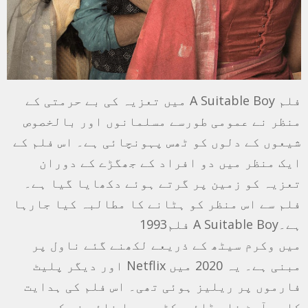
فلم A Suitable Boy میں تعزیہ کی بے حرمتی کے
منظر نے عمومی طورسے مسلمانوں اور بالخصوص
شیعوں کے دلوں کو ٹھس پہونچائی ہے۔ اس فلم کے
ایک منظر میں دو افراد کے جھگڑے کے دوران
تعزیہ کو زمین پر گرتے ہوئے دکھایا گیا ہے۔
فلم سے اس منظر کو ہٹانے کا مطالبہ کیا جارہا
ہے۔A Suitable Boy فلم1993
میں وکرم سیٹھ کے ذریعے لکھنے گئے ناول پر
مبنی ہے۔ یہ 2020 میں Netflix اور دیگر پلیٹ
فارموں پر ریلیز ہوئی تھی۔ اس فلم کی ہدایت
کاری آرٹ فلم ڈائریکٹر میرا نائر نے کی ہے۔