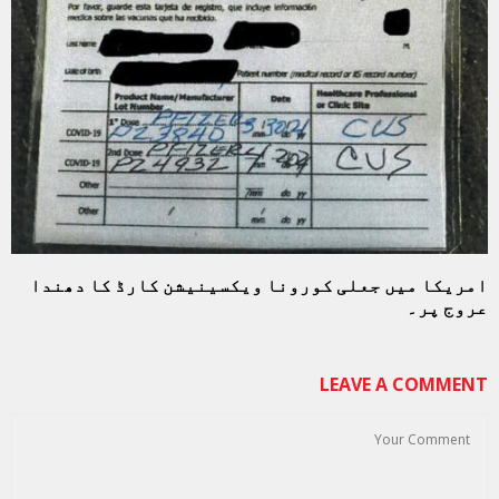
امریکا میں جعلی کورونا ویکسینیشن کارڈ کا دھندا
عروج پر۔
LEAVE A COMMENT