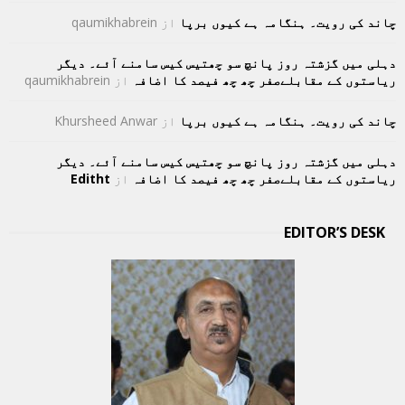
چاند کی رویت۔ ہنگامہ ہے کیوں برپا
از
qaumikhabrein
دہلی میں گزشتہ روز پانچ سو چھتیس کیس سامنے آئے۔ دیگر
ریاستوں کے مقابلےصفر چھ چھ فیصد کا اضافہ
از
qaumikhabrein
چاند کی رویت۔ ہنگامہ ہے کیوں برپا
از
Khursheed Anwar
دہلی میں گزشتہ روز پانچ سو چھتیس کیس سامنے آئے۔ دیگر
ریاستوں کے مقابلےصفر چھ چھ فیصد کا اضافہ
از
Editht
EDITOR’S DESK