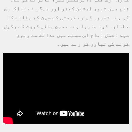
فلم میں تبو، ایشان کھٹر اور دیگر نے اداکاری
کی ہے۔ تعزیہ کی بے حرمتی کے سین کو ہٹانے کا
مطالبہ کیا جارہا ہے۔ ممبئ ہائی کورٹ کے وکیل
سید افضل امام اس سسلے میں عدالت سے رجوع
کرنے کی تیاری کر رہے ہیں۔