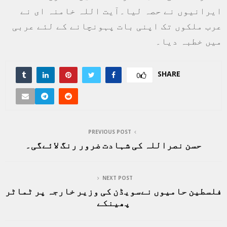
ایرانیوں نے حصہ لیا۔آیت اللہ خامنہ ای نے
عرب ملکوں تک اپنی بات پہونچانے کے لئے عربی
میں خطبہ دیا۔
SHARE
0
PREVIOUS POST
حسن نصراللہ کی شہادت ضرور رنگ لائےگی۔
NEXT POST
فلسطین حامیوں نےسویڈن کی وزیر خارجہ پر ٹماٹر
پھینکے