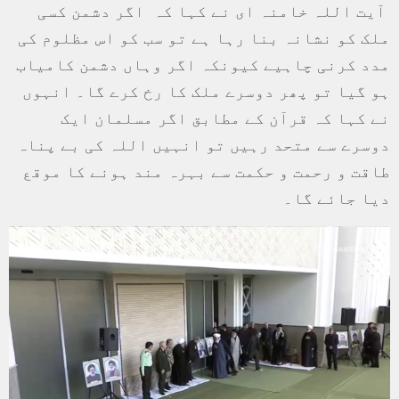
آیت اللہ خامنہ ای نے کہا کہ اگر دشمن کسی
ملک کو نشانہ بنا رہا ہے تو سب کو اس مظلوم کی
مدد کرنی چاہیے کیونکہ اگر وہاں دشمن کامیاب
ہو گیا تو پھر دوسرے ملک کا رخ کرے گا۔ انہوں
نے کہا کہ قرآن کے مطابق اگر مسلمان ایک
دوسرے سے متحد رہیں تو انہيں اللہ کی بے پناہ
طاقت و رحمت و حکمت سے بہرہ مند ہونے کا موقع
دیا جائے گا۔