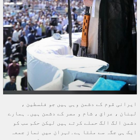
ایرانی قوم کے دشمن وہی ہیں جو فلسطین ،
لبنان ، عراق ، شام و مصر کے دشمن ہيں۔ ہمارے
دشمن الگ الگ حملے کرتے ہيں لیکن حکم سب کو
ایک ہی جگہ سے ملتا ہے۔تہران میں نماز جمعہ