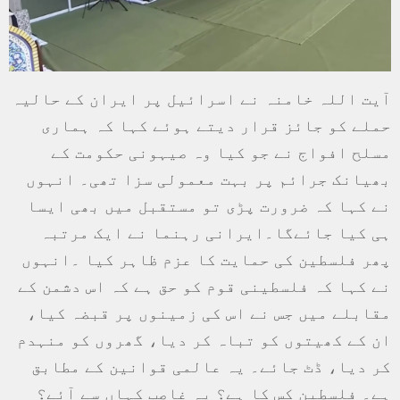
آیت اللہ خامنہ نے اسرائیل پر ایران کے حالیہ
حملے کو جائز قرار دیتے ہوئے کہا کہ ہماری
مسلح افواج نے جو کیا وہ صیہونی حکومت کے
بھیانک جرائم پر بہت معمولی سزا تھی۔ انہوں
نے کہا کہ ضرورت پڑی تو مستقبل میں بھی ایسا
ہی کیا جائےگا۔ایرانی رہنما نے ایک مرتبہ
پھر فلسطین کی حمایت کا عزم ظاہر کیا ۔انہوں
نے کہا کہ فلسطینی قوم کو حق ہے کہ اس دشمن کے
مقابلے میں جس نے اس کی زمینوں پر قبضہ کیا،
ان کے کھیتوں کو تباہ کر دیا، گھروں کو منہدم
کر دیا، ڈٹ جائے۔ یہ عالمی قوانین کے مطابق
ہے۔ فلسطین کس کا ہے؟ یہ غاصب کہاں سے آئے؟