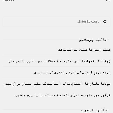
S
e
a
S
r
حالیہ پوسٹیں
c
E
h
شہید رہبر کا کمسن عراقی عاشق
f
A
o
زینبؑ کے خطبات ظلم و استبداد کے خلاف ابدی منشور۔ ناصر علی
r
R
:
C
شہید رہبرِ اسلامی کی تشیع و تدفین کی تیاریاں
H
مولانا سلمان کا انتقال عالمِ انسانیت کا عظیم نقصان غزال مہدی
نہٹور میں عقیدت، امن و اتحاد کے ساتھ منایا یومِ عاشورہ
حالیہ تبصرے