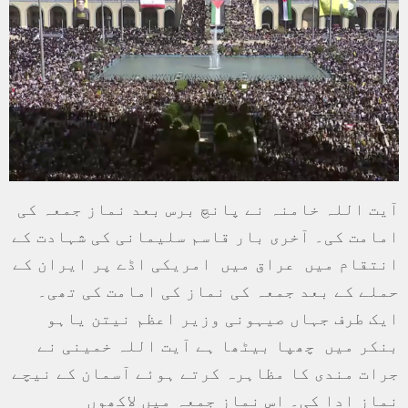
آیت اللہ خامنہ نے پانچ برس بعد نماز جمعہ کی
امامت کی۔ آخری بار قاسم سلیمانی کی شہادت کے
انتقام میں عراق میں امریکی اڈے پر ایران کے
حملے کے بعد جمعہ کی نماز کی امامت کی تھی۔
ایک طرف جہاں صیہونی وزیر اعظم نیتن یاہو
بنکر میں چھپا بیٹھا ہے آیت اللہ خمینی نے
جرات مندی کا مظاہرہ کرتے ہوئے آسمان کے نیچے
نماز ادا کی۔ اس نماز جمعہ میں لاکھوں