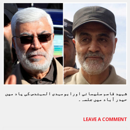
شہید قاسم سلیمانی اورابومہدی المہندس کی یاد میں
حیدر آباد میں جلسہ۔
LEAVE A COMMENT