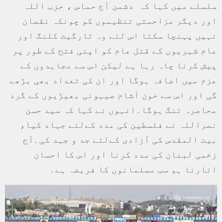
سلسلے میں کہا کہ دشمن آج حماس ، حزب اللہ
اور دیگر مزاحمتی تنظیموں کو چونکہ نقصان
نہیں پہنچا سکتا اس لئے وہ ٹارگیٹ کلنگ اور
عام شہریوں کے قتل عام کو اپنی فتح کے طور پر
پیش کرنا چاہ رہا ہے لیکن اس سے مجاہدوں کے
عزم میں اضافہ ہوگا اور ان کی تعداد بھی بڑھے
گی اور اس سے خون آشام صیہونی بھیڑیوں کے گرد
محاصرہ تنگ ہوگا۔انہوں نے کہا کہ سید حسن
نصراللہ نے فلسطین کی مدد کےلئے جہاد کیا،
بیت المقدس کی آزادی کےلئے جد و جہد کی۔آج
زخمی لبنان کی مدد کرنا اور اس کا احسان
اتارنا ہم سب مسلمانوں کا فریضہ ہے۔