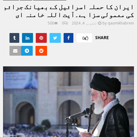
ایران کا حملہ اسرائیل کے بھیانک جرائم
کی معمولی سزا ہے۔آیت اللہ خامنہ ای
qaumikhabrein
by
اکتوبر 4, 2024
0
500
SHARE
0