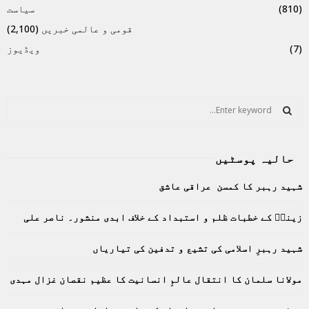
(810)
سیاست
قومی و عالمی خبریں
(2,100)
(7)
ویڈیوز
S
e
a
S
r
حالیہ پوسٹیں
c
E
h
شہید رہبر کا کمسن عراقی عاشق
f
A
o
زینبؑ کے خطبات ظلم و استبداد کے خلاف ابدی منشور۔ ناصر علی
r
R
:
C
شہید رہبرِ اسلامی کی تشیع و تدفین کی تیاریاں
H
مولانا سلمان کا انتقال عالمِ انسانیت کا عظیم نقصان غزال مہدی