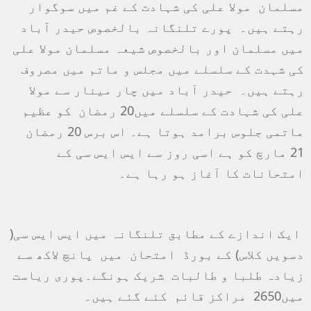
مسلمان مولا علی کی شہادت کے غم میں سوگوار
رہتے ہیں۔ پورے تلنگانہ بالخصوص حیدر آباد
میں مسلمان اور بالخصوص شیعہ مسلمان مولا علی
کی شہدت کے سلسلے میں مجلس و ماتم میں مصروف
رہتے ہیں۔ حیدر آباد میں چار مینار سے مولا
علی کی شہادت کے سلسلے میں20 رمضان کو عظیم
ماتمی جلوس برامد ہوتا ہے۔ اس برس 20 رمضان
21 مارچ کو ہے اسی روز سے ایس ایس سی کے
امتحانات کا آغاز ہو رہا ہے۔
ایک اندازے کے مطابق تلنگانہ میں ایس ایس سی(
دسویں کلاس) کے بورڈ امتحان میں پانچ لاکھ سے
زیادہ طلبا و طالبات شریک ہونگے۔پوری ریاست
میں2650 مراکز قائم کئے گئے ہیں۔