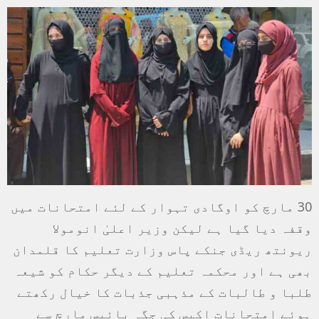
30 مارچ کو اوگادی تہوار کے لئے امتحانات میں
وقفہ دیا گیا ہے لیکن وزیر اعلیٰ انومولا
ریونتھ ریڈی جنکے پاس وزارت تعلیم کا قلمدان
بھی ہے اور محکمہ تعلیم کے دیگر حکام کو شیعہ
طلبا و طالبات کے مذہبی جذبات کا خیال رکھتے
ہوئے امتحانات اکیس کی جگہ بائیس مارچ سے