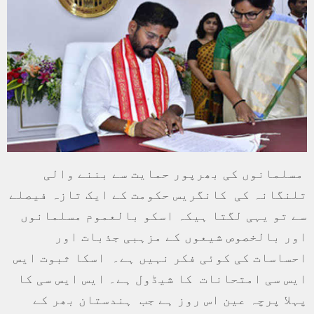
مسلمانوں کی بھرپور حمایت سے بننے والی
تلنگانہ کی کانگریس حکومت کے ایک تازہ فیصلے
سے تو یہی لگتا ہیکہ اسکو بالعموم مسلمانوں
اور بالخصوص شیعوں کے مزہبی جذبات اور
احساسات کی کوئی فکر نہیں ہے۔ اسکا ثبوت ایس
ایس سی امتحانات کا شیڈول ہے۔ ایس ایس سی کا
پہلا پرچہ عین اس روز ہے جب ہندستان بھر کے