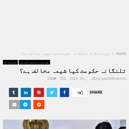
Home
ٹرینڈنگ
تلنگانہ حکومت کیا شیعہ مخالف ہے؟
قومی و عالمی خبریں
ٹرینڈنگ
تلنگانہ حکومت کیا شیعہ مخالف ہے؟
qaumikhabrein
by
مارچ 20, 2025
0
388
SHARE
0