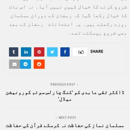
شروع کرنے کا خیال کیوں نہیں آیا۔ نہ اس بات
کا خیال رکھا گیا کہ رمضان کے دوران مسلمان
روزے رکھتے ہیں۔ یہ امتحانات رمضان کے بعد
بھی شروع ہوسکتے تھے۔
SHARE
0
PREVIOUS POST
ڈاکٹر تقی عابدی کو ‘کنگ چارلس سوئم کورونیشن
میڈل’
NEXT POST
مسلمان نماز کی حفاظت نہ کرسکے قرآن کی حفاظت