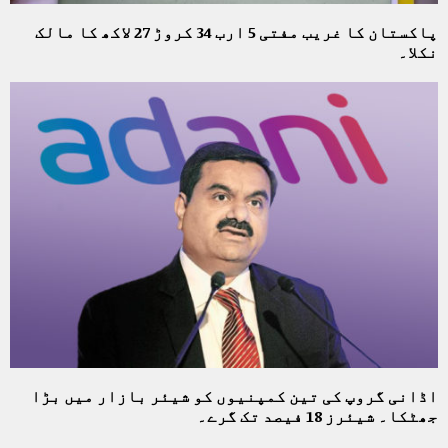
پاکستان کا غریب مفتی 5 ارب 34 کروڑ 27 لاکھ کا مالک
نکلا۔
اڈانی گروپ کی تین کمپنیوں کو شیئر بازار میں بڑا
جھٹکا۔ شیئرز 18 فیصد تک گرے۔