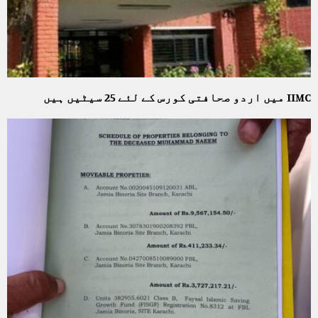
IIMC میں اردو صحافتی کورس کے لئے 25 سیٹیں ہیں