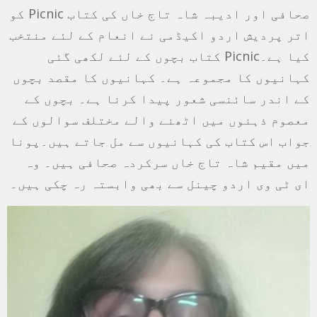
صحافی اور ادیبہ شاہ تاج خاں کی کتاب Picnic کو
اتر پردیش اردو اکیڈمی نے انعام کے لئے منتخب
کیا ہے۔Picnic کتاب بچوں کے لئے لکھی گئی
کہانیوں کا مجموعہ ہے۔ کہانیوں کا مقصد بچوں
کے اندر سائنسی شعور پیدا کرنا ہے۔ بچوں کے
معصوم ذہنوں میں اٹھنے والے مختلف سوالوں کے
جواب اس کتاب کی کہانیوں سے مل جاتے ہیں۔پونا
میں مقیم شاہ تاج خاں سرکردہ صحافی ہیں۔ وہ
ای ٹی وی اردو چینل سے بھی وابستہ رہ چکی ہیں۔