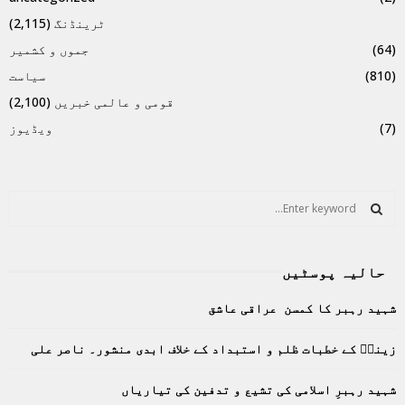
ٹرینڈنگ
(2,115)
(64)
جموں و کشمیر
(810)
سیاست
قومی و عالمی خبریں
(2,100)
(7)
ویڈیوز
S
e
a
S
r
حالیہ پوسٹیں
c
E
h
شہید رہبر کا کمسن عراقی عاشق
f
A
o
زینبؑ کے خطبات ظلم و استبداد کے خلاف ابدی منشور۔ ناصر علی
r
R
:
C
شہید رہبرِ اسلامی کی تشیع و تدفین کی تیاریاں