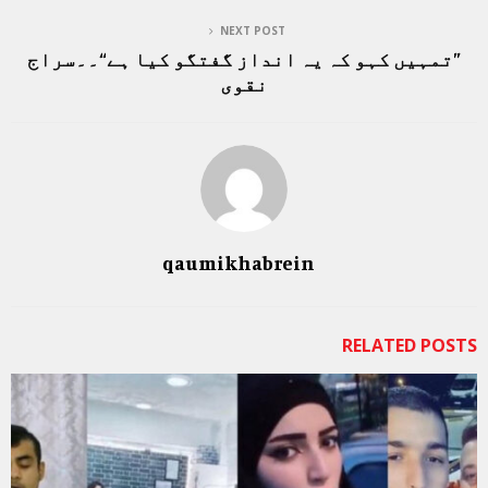
NEXT POST
”تمہیں کہو کہ یہ انداز گفتگو کیا ہے“۔۔سراج
نقوی
qaumikhabrein
RELATED POSTS