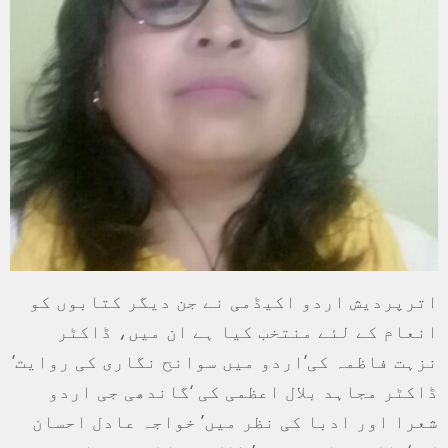
اترپردیش اردو اکیڈمی نے جن دیگر کتابوں کو
انعام کے لئے منتخب کیا ہے ان میں، ڈاکٹر
نزہت فاظمہ کی’اردو میں سوانح نگاری کی روایت’
ڈاکٹر مجاہد بلال اعظمی کی ‘گاندھی جی اردو
شعرا اور ادبا کی نظر میں’ خواجہ عادل احسان