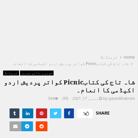
Home
ٹرینڈنگ
شاہ تاج کی کتابPicnic کواتر پردیش اردو اکیڈمی کا انعام۔
قومی و عالمی خبریں
ٹرینڈنگ
شاہ تاج کی کتابPicnic کواتر پردیش اردو
اکیڈمی کا انعام۔
qaumikhabrein
by
دسمبر 17, 2021
0
584
SHARE
1