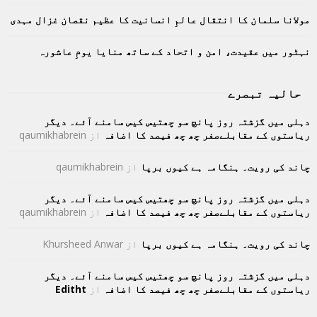
H
مولانا سلمان کا انتقال عالمِ انسانیت کا عظیم نقصان غزال مہدی
نہٹور میں عقیدت، امن و اتحاد کے ساتھ منایا یومِ عاشورہ
حالیہ تبصرے
دہلی میں گزشتہ روز پانچ سو چھتیس کیس سامنے آئے۔ دیگر
ریاستوں کے مقابلےصفر چھ چھ فیصد کا اضافہ
از
qaumikhabrein
چاند کی رویت۔ ہنگامہ ہے کیوں برپا
از
qaumikhabrein
دہلی میں گزشتہ روز پانچ سو چھتیس کیس سامنے آئے۔ دیگر
ریاستوں کے مقابلےصفر چھ چھ فیصد کا اضافہ
از
qaumikhabrein
چاند کی رویت۔ ہنگامہ ہے کیوں برپا
از
Khursheed Anwar
دہلی میں گزشتہ روز پانچ سو چھتیس کیس سامنے آئے۔ دیگر
ریاستوں کے مقابلےصفر چھ چھ فیصد کا اضافہ
از
Editht