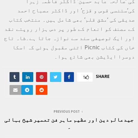
کی ‘صالحہ عابد حسین’ ڈاکٹر فاطمہ زہرا
کی’سئنسی قوس و قزح’ اور ڈاکٹر مصباح احمد
صدیقی کی ‘مشق قلم’ بھی شامل ہیں۔ منتخب کتاب
کے مصنف کو انعام کے طور پر دس ہزار روپئے نقد
اور ایک توصیفی سند سے نوازہ جاتا ہے۔شاہ تاج
خاں کی کتاب Picnic اتنی مقبول ہوئی کہ اسکا
دوسرا ایڈیشن بھی شائع ہوا۔
SHARE
1
PREVIOUS POST
جیدعالم دین اور عظیم ماہر فن تعمیر شیخ بہائی
۔