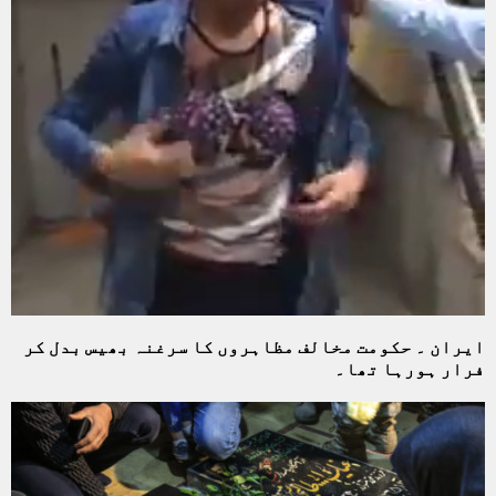
ایران ۔ حکومت مخالف مظاہروں کا سرغنہ بھیس بدل کر
فرار ہورہا تھا۔