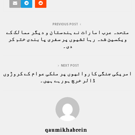
PREVIOUS POST
متحدہ عرب امارات نے ہندستان و دیگر ممالک کے
ویکسین شدہ رہائشیوں پر سفری پابندی ختم کر
دی۔
NEXT POST
امریکی جنگی کاروائیوں پر ملکی عوام کے کروڑوں
ڈالر خرچ ہورہے ہیں۔
qaumikhabrein