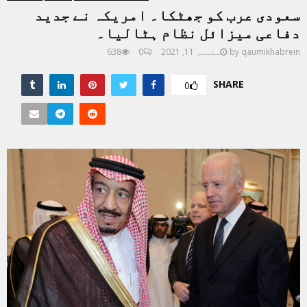
سعودی عرب کو جھٹکا۔ امریکہ نے جدید
دفاعی میزائل نظام ہٹالیا۔
qaumikhabrein
by
ستمبر 11, 2021
0
638
SHARE
0