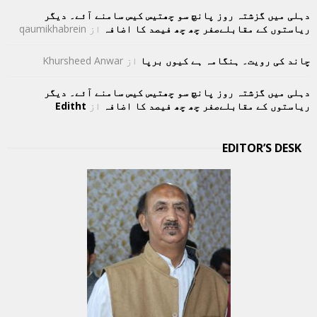
دہلی میں گزشتہ روز پانچ سو چھتیس کیس سامنے آئے۔ دیگر
ریاستوں کے مقابلےصفر چھ چھ فیصد کا اضافہ
از
qaumikhabrein
چاند کی رویت۔ ہنگامہ ہے کیوں برپا
از
Khursheed Anwar
دہلی میں گزشتہ روز پانچ سو چھتیس کیس سامنے آئے۔ دیگر
ریاستوں کے مقابلےصفر چھ چھ فیصد کا اضافہ
از
Editht
EDITOR’S DESK