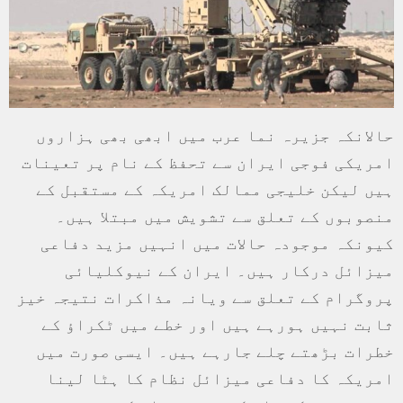
حالانکہ جزیرہ نما عرب میں ابھی بھی ہزاروں
امریکی فوجی ایران سے تحفظ کے نام پر تعینات
ہیں لیکن خلیجی ممالک امریکہ کے مستقبل کے
منصوبوں کے تعلق سے تشویش میں مبتلا ہیں۔
کیونکہ موجودہ حالات میں انہیں مزید دفاعی
میزائل درکار ہیں۔ ایران کے نیوکلیائی
پروگرام کے تعلق سے ویانہ مذاکرات نتیجہ خیز
ثابت نہیں ہورہے ہیں اور خطے میں ٹکراؤ کے
خطرات بڑھتے چلے جارہے ہیں۔ ایسی صورت میں
امریکہ کا دفاعی میزائل نظام کا ہٹا لینا