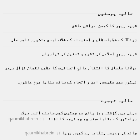
a
S
r
حالیہ پوسٹیں
c
E
h
شہید رہبر کا کمسن عراقی عاشق
f
A
o
زینبؑ کے خطبات ظلم و استبداد کے خلاف ابدی منشور۔ ناصر علی
r
R
:
C
شہید رہبرِ اسلامی کی تشیع و تدفین کی تیاریاں
H
مولانا سلمان کا انتقال عالمِ انسانیت کا عظیم نقصان غزال مہدی
نہٹور میں عقیدت، امن و اتحاد کے ساتھ منایا یومِ عاشورہ
حالیہ تبصرے
دہلی میں گزشتہ روز پانچ سو چھتیس کیس سامنے آئے۔ دیگر
ریاستوں کے مقابلےصفر چھ چھ فیصد کا اضافہ
از
qaumikhabrein
چاند کی رویت۔ ہنگامہ ہے کیوں برپا
از
qaumikhabrein