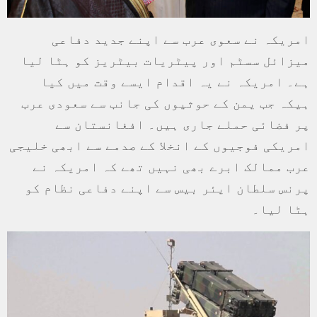
امریکہ نے سعوی عرب سے اپنے جدید دفاعی
میزائل سسٹم اور پیٹریات بیٹریز کو ہٹا لیا
ہے۔ امریکہ نے یہ اقدام ایسے وقت میں کیا
ہیکہ جب یمن کے حوثیوں کی جانب سے سعودی عرب
پر فضائی حملے جاری ہیں۔ افغانستان سے
امریکی فوجیوں کے انخلا کے صدمے سے ابھی خلیجی
عرب ممالک ابرے بھی نہیں تھے کہ امریکہ نے
پرنس سلطان ایئر بیس سے اپنے دفاعی نظام کو
ہٹا لیا۔