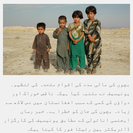
بچوں کی مالی مدد کی اقوام متحدہ کی تنظیم۔
یونیسیف نے متنبہ کیا ہیکہ ناقص خوراک اور
دواؤں کی کمی کے سبب افغانستان میں دس لاکھ سے
زیادہ بچوں کی جان کو خطرا ہے۔ خبر رساں
ایجنسی اناتولی کے مطابق یونیسیف کی کارگزار
ڈائریکٹر ہین رئیٹا فور کا کہنا ہیکہ