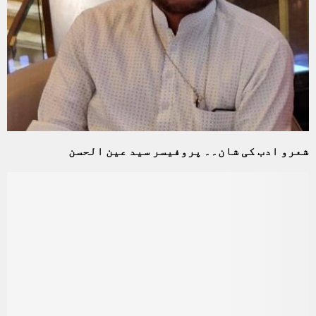
شعرو ادب کی شان۔۔ پروفیسر سید عین الحسن