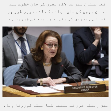
افغانستان میں دس لاکھ بچوں کی جان خطرے میں
ہے۔ان بچوں کی جان بچانے کے لئے فوری طور پر
انسانی ہمدردی کی بنیاد پر مدد کی ضرورت ہے۔
ہین رئیٹا فور نے متنبہ کیا ہیکہ کورونا وبا،