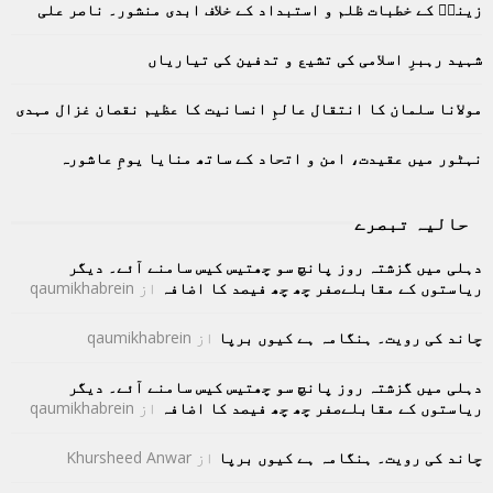
زینبؑ کے خطبات ظلم و استبداد کے خلاف ابدی منشور۔ ناصر علی
r
R
:
C
شہید رہبرِ اسلامی کی تشیع و تدفین کی تیاریاں
H
مولانا سلمان کا انتقال عالمِ انسانیت کا عظیم نقصان غزال مہدی
نہٹور میں عقیدت، امن و اتحاد کے ساتھ منایا یومِ عاشورہ
حالیہ تبصرے
دہلی میں گزشتہ روز پانچ سو چھتیس کیس سامنے آئے۔ دیگر
ریاستوں کے مقابلےصفر چھ چھ فیصد کا اضافہ
از
qaumikhabrein
چاند کی رویت۔ ہنگامہ ہے کیوں برپا
از
qaumikhabrein
دہلی میں گزشتہ روز پانچ سو چھتیس کیس سامنے آئے۔ دیگر
ریاستوں کے مقابلےصفر چھ چھ فیصد کا اضافہ
از
qaumikhabrein
چاند کی رویت۔ ہنگامہ ہے کیوں برپا
از
Khursheed Anwar