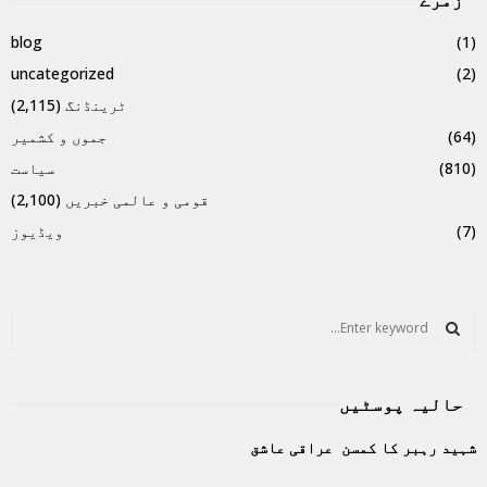
blog
(1)
uncategorized
(2)
ٹرینڈنگ
(2,115)
(64)
جموں و کشمیر
(810)
سیاست
قومی و عالمی خبریں
(2,100)
(7)
ویڈیوز
S
e
a
S
r
حالیہ پوسٹیں
c
E
h
شہید رہبر کا کمسن عراقی عاشق
f
A
o