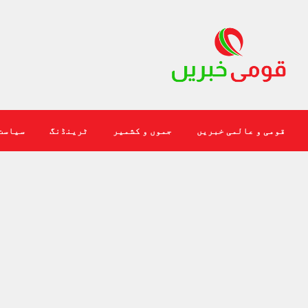
قومی و عالمی خبریں
جموں و کشمیر
ٹرینڈنگ
سیاست