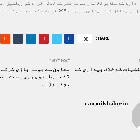
ہیں۔امریکی ادارے کے مطابق 30 سال سے کم عمر کے 309 
کے بعد اسپتال میں داخل کرنا پڑا جن میں سے 295 کو علاج کے
SHARE
0
NEXT POST
یات کے خلاف بیداری کے
معاون سے بوسہ بازی کرتے 
۔
گئے برطانوی وزیر صحت۔ م
ہونا پڑا۔
qaumikhabrein