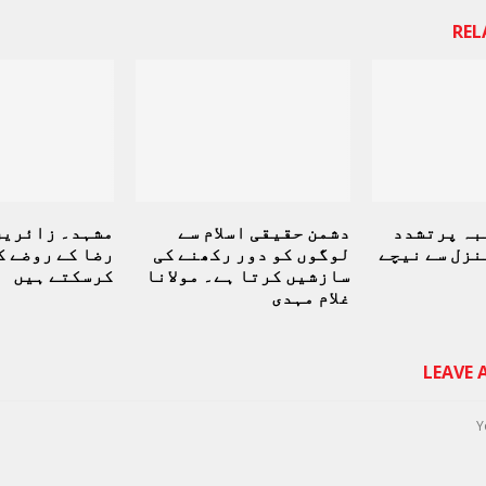
REL
بہ پرتشدد
دشمن حقیقی اسلام سے
مشہد۔ زائرین
نزل سے نیچے
لوگوں کو دور رکھنے کی
رضا کے روضے ک
سازشیں کرتا ہے۔ مولانا
کرسکتے ہیں
غلام مہدی
LEAVE