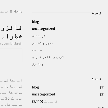
Home
ٹرینڈ
زمرے
blog
فائزر ا
uncategorized
خطرا۔
ٹرینڈنگ
جموں و کشمیر
y
qaumikhabrein
سیاست
قومی و عالمی خبریں
ویڈیوز
زمرے
امریکا کی فو
کورونا وائرس
blog
(1)
uncategorized
(2)
ٹرینڈنگ
(2,115)
مائیو کار ڈا