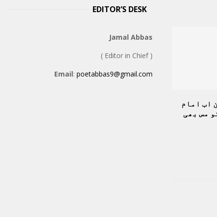
EDITOR’S DESK
Jamal Abbas
( Editor in Chief )
Email
:
poetabbas9@gmail.com
 اب امام
و مس بھی