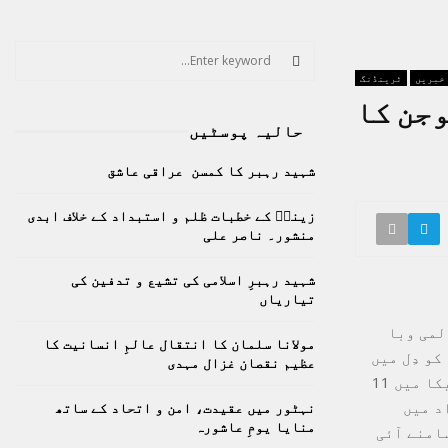
S
e
 خبریں
ٹرینڈنگ
a
S
وجن کا
r
حالیہ پوسٹیں
c
E
h
شہید رہبر کا کمسن عراقی عاشق
f
A
o
زینبؑ کے خطبات ظلم و استبداد کے خلاف ابدی
r
R
منشور۔ ناصر علی
:
C
شہید رہبرِ اسلامی کی تشیع و تدفین کی
تیاریاں
H
لمی وبا
مولانا سلمان کا انتقال عالمِ انسانیت کا
و دِل میں
عظیم نقصان غزال مہدی
سوجن کا خطرہ بھی ہو سکتا ہے۔ایف ڈی اے کے مطابق یہ خطرہ محدود ہے، امریکا میں 11
ائی جاچکی ہے جن میں سے صرف 1200 افراد میں
نہٹور میں عقیدت، امن و اتحاد کے ساتھ
منایا یومِ عاشورہ
سامنے آئی