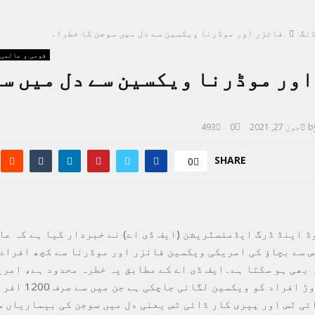
نگ
فائزر اور موڈرنا ویکسین سے دل میں سوجن کا خطرا۔
قومی و عالمی
ور موڈرنا ویکسین سے دل میں س
b
جون 27, 2021
0
493
SHARE
0
ڈ اینڈ ڈرگ ایڈمنسٹریشن (ایف ڈی اے) نے خبردار کیا ہے کہ عا
 سے بچاؤ کی امریکی ویکسین فائزر اور موڈرنا سے کچھ افراد ک
جون تک 30 کروڑ افراد کو ویکسین لگ
ئی ٹس اور پیری کار ڈائی ٹس یعنی دل میں سوجن کی بیماریاں 