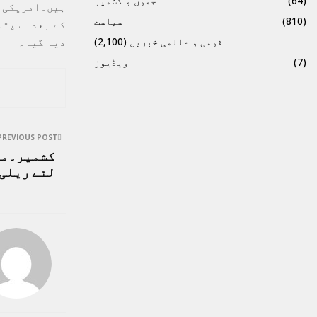
(64)
جموں و کشمیر
(810)
سیاست
دیا گیا۔
قومی و عالمی خبریں
(2,100)
(7)
ویڈیوز
PREVIOUS POST
کشمیر۔منش
لئے ریلی