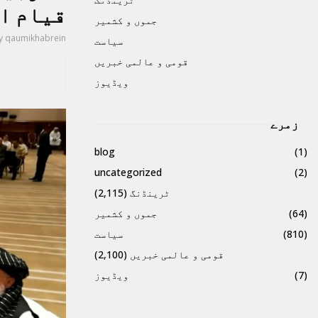
قیام ام
جموں و کشمیر
y
qaumikhabrein
سیاست
قومی و عالمی خبریں
ویڈیوز
زمرے
blog
(1)
uncategorized
(2)
ٹرینڈنگ
(2,115)
(64)
جموں و کشمیر
(810)
سیاست
قومی و عالمی خبریں
(2,100)
(7)
ویڈیوز