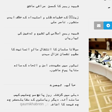
h
۔
شہید رہبر کا کمسن عراقی عاشق
f
A
o
زینبؑ کے خطبات ظلم و استبداد کے خلاف ابدی
r
R
منشور۔ ناصر علی
:
C
شہید رہبرِ اسلامی کی تشیع و تدفین کی
تیاریاں
H
مولانا سلمان کا انتقال عالمِ انسانیت کا
عظیم نقصان غزال مہدی
نہٹور میں عقیدت، امن و اتحاد کے ساتھ
منایا یومِ عاشورہ
حالیہ تبصرے
دہلی میں گزشتہ روز پانچ سو چھتیس کیس
سامنے آئے۔ دیگر ریاستوں کے مقابلےصفر چھ
چھ فیصد کا اضافہ
از
qaumikhabrein