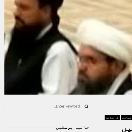
S
e
a
S
سیاست
ٹرینڈنگ
r
یں
حالیہ پوسٹیں
c
E