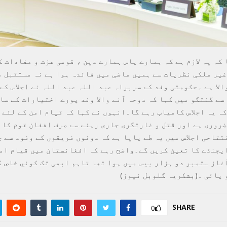
کہ یہ لازم ہے کہ ہمارے پاس ہمارے دین ، قومی عزت و مفادات ک
غیر ملکی نظریات سے ہمیں ماضی میں فائدہ ہوا ہے نہ مستقبل م
لا ہے ۔حکومتی وفد کے سربراہ عبد اللہ عبد اللہ نے اجلاس کے
سے گفتگو میں کہا کہ دوحہ آنے والا وفد پورے اختیارات کے سا
کہ یہ اجلاس کامیاب رہے گا۔انہوں نے کہا کہ قیام امن کے لئے 
ضروری ہے اور قتل و غارتگری جاری رہنے سے صرف افغان قوم کا 
تتاحی اجلاس میں یہ طے پایا ہے کہ دونوں فریقوں کے وفود سے 
یجنڈے کا تعین کریں گے۔واضح رہے کہ افغانستان میں قیام امن
غاز ستمبر دو ہزار بیس میں ہوا تھا تاہم ابھی تک کوئي خاص 
 پائی ۔(بشکریہ گلوبل نیوز)
SHARE
0