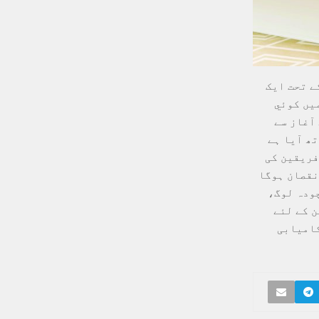
ے تحت ایک
یں کوئي
 آغاز سے
تھ آیا ہے
فریقین کی
نقصان ہوگا
چودہ لوگ،
 کے لئے
کامیابی