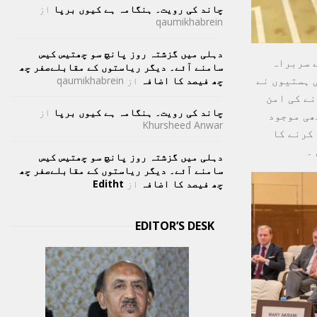
چاند کی رویت۔ ہنگامہ ہے کیوں برپا
از
qaumikhabrein
دہلی میں گزشتہ روز پانچ سو چھتیس کیس
 سربراہ
سامنے آئے۔ دیگر ریاستوں کے مقابلےصفر چھ
 ہستیوں نے
چھ فیصد کا اضافہ
از
qaumikhabrein
نے کی امن
چاند کی رویت۔ ہنگامہ ہے کیوں برپا
از
ھی موجود
Khursheed Anwar
 کرنے کا
۔
دہلی میں گزشتہ روز پانچ سو چھتیس کیس
سامنے آئے۔ دیگر ریاستوں کے مقابلےصفر چھ
چھ فیصد کا اضافہ
از
Editht
EDITOR’S DESK