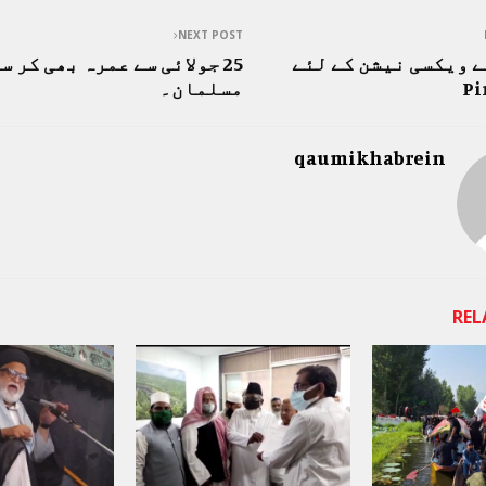
NEXT POST
 ویکسی نیشن کے لئے
25 جولائی سے عمرہ بھی کر س
Pi
مسلمان۔
qaumikhabrein
REL