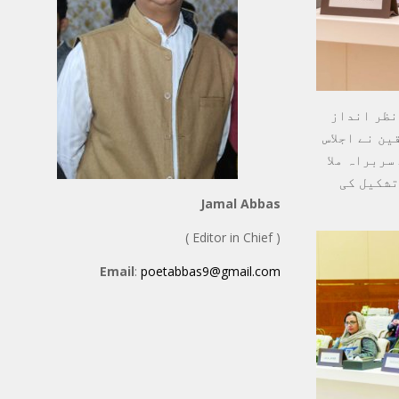
نظر انداز
ین نے اجلاس
سربراہ ملا
تشکیل کی
Jamal Abbas
( Editor in Chief )
Email
:
poetabbas9@gmail.com