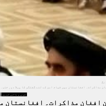
نگ
ن مذاکرات۔ افغانستان میں قیام امن کے لئے گفتگو کا پہلا دور ختم۔
قومی و عالمی خبریں
 افغان مذاکرات۔ افغانستان م