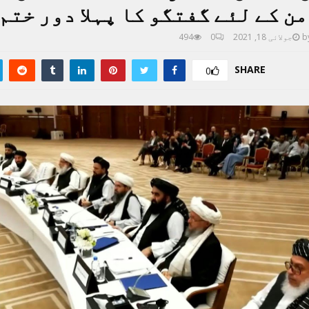
ن کے لئے گفتگو کا پہلا دور ختم
b
جولائی 18, 2021
0
494
SHARE
0