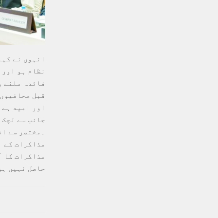
انہوں نے کہا 
نظام ہو اور 
فائدہ ملنے وا
قبل صحافیوں 
اور امید ہے 
جانب سے لچک 
۔مختصر سے اف
مذاکرات کے ا
مذاکرات کا آ
حاصل نہيں ہو