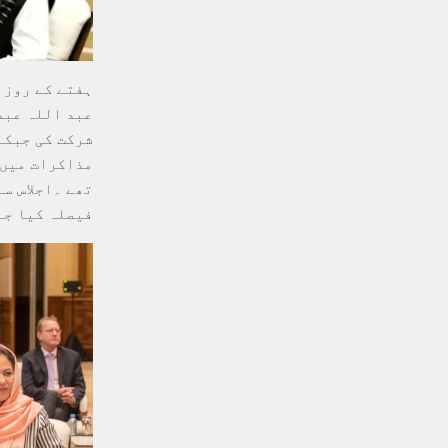
ہفتے کے روز 
عبد اللہ عبد
شرکت کی جبکہ
مذاکرات میں 
تھے ۔اجلاس س
فیصلہ کیا جب