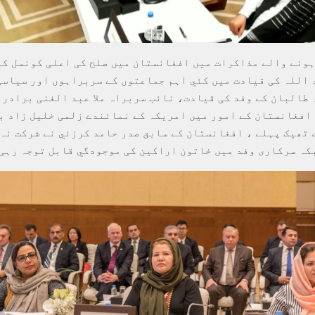
ہونے والے مذاکرات میں افغانستان میں صلح کی اعلی کونسل کے
 اللہ کی قیادت میں کئي اہم جماعتوں کے سربراہوں اور سیاسی
 طالبان کے وفد کی قیادت، نائب سربراہ ملا عبد الغنی برادر 
افغانستان کے امور میں امریکہ کے نمائندے زلمی خلیل زاد ب
ے ٹھیک پہلے ، افغانستان کے سابق صدر حامد کرزئي نے شرکت نہ
کہ سرکاری وفد میں خاتون اراکین کی موجودگي قابل توجہ رہی 