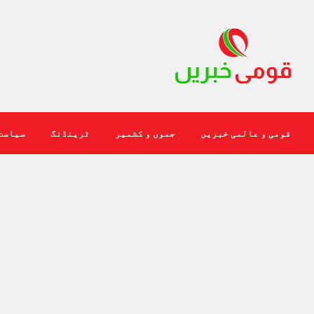
قومی و عالمی خبریں
جموں و کشمیر
ٹرینڈنگ
سیاست