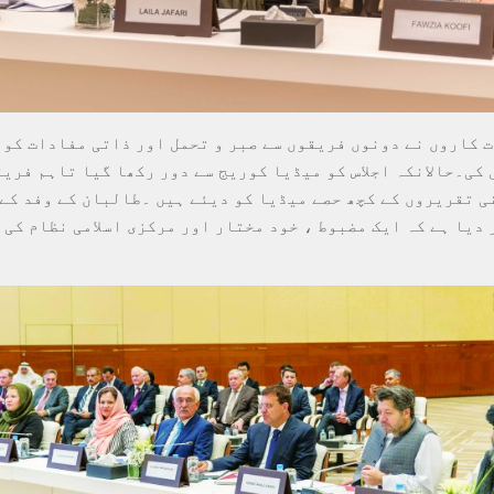
 کاروں نے دونوں فریقوں سے صبر و تحمل اور ذاتی مفادات کو 
کی۔حالانکہ اجلاس کو میڈیا کوریج سے دور رکھا گيا تاہم فریق
ی تقریروں کے کچھ حصے میڈیا کو دیئے ہيں ۔طالبان کے وفد کے 
 دیا ہے کہ ایک مضبوط ، خود مختار اور مرکزی اسلامی نظام کی 