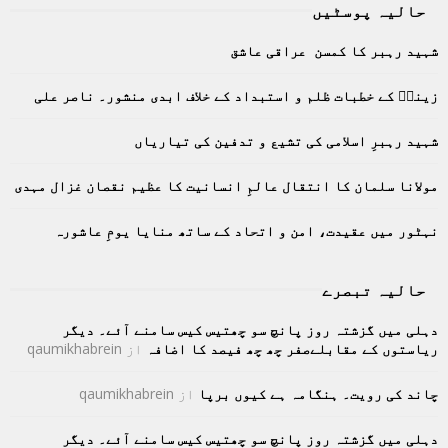
حالیہ پوسٹیں
c
E
h
شہید رہبر کا کمسن عراقی عاشق
f
A
o
زینبؑ کے خطبات ظلم و استبداد کے خلاف ابدی منشور۔ ناصر علی
r
R
:
C
شہید رہبرِ اسلامی کی تشیع و تدفین کی تیاریاں
H
مولانا سلمان کا انتقال عالمِ انسانیت کا عظیم نقصان غزال مہدی
نہٹور میں عقیدت، امن و اتحاد کے ساتھ منایا یومِ عاشورہ
حالیہ تبصرے
دہلی میں گزشتہ روز پانچ سو چھتیس کیس سامنے آئے۔ دیگر
ریاستوں کے مقابلےصفر چھ چھ فیصد کا اضافہ
از
qaumikhabrein
چاند کی رویت۔ ہنگامہ ہے کیوں برپا
از
qaumikhabrein
دہلی میں گزشتہ روز پانچ سو چھتیس کیس سامنے آئے۔ دیگر