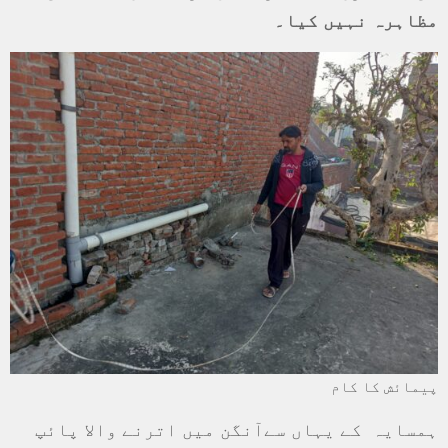
مظاہرہ نہیں کیا۔
پیمائش کا کام
ہمسایہ کے یہاں سےآنگن میں اترنے والا پائپ