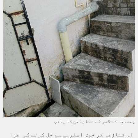
ہمسایہ کے گھر کے غلط پانی کا پائپ
اس تنازعہ کو خوش اسلوبی سے حل کرنے کی عزا