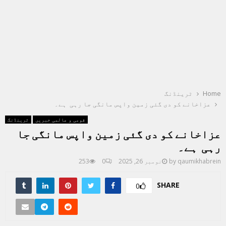
Home
ٹرینڈنگ
عزاخانے کو دی گئی زمین واپس مانگی جا رہی ہے۔
قومی و عالمی خبریں
ٹرینڈنگ
عزاخانے کو دی گئی زمین واپس مانگی جا
رہی ہے۔
qaumikhabrein
by
نومبر 26, 2025
0
253
SHARE
0