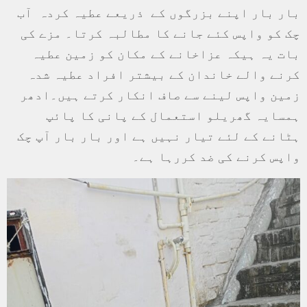
بار بار اپنے بزرگوں کے ذریعے عطیہ کردہ آب
چک کو واپس کئے جانے کا مطالبہ کرتا۔ مزے کی
بات یہ ہیکہ عزاخانے کے مکان کو زمین عطیہ
کرنے والے خاندان کے بیشتر افراد عطیہ شدہ
زمین واپس لینے سے صاف انکار کرتے ہیں۔ادھر
ہمسایہ گھریلو استعمال کے پانی کا پائپ
ہٹانے کے لئے تیار نہیں ہے اور بار بار آپ چک
واپس کرنے کی ضد کررہا ہے۔