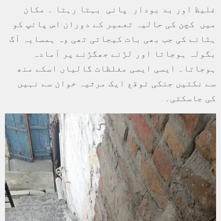
غلیظ اور بد بودار پانی بہتا رہتا ۔ مکان
میں کچن کی حالیہ تعمیر کے دوران اس پائپ کو
ہٹانے کی جب بھی بات کیجاتی تھی وہ ہمسایہ آگ
بگولہ ہوجاتا اور لڑنے جھگڑنے پر آمادہ
ہوجاتا۔ ایسی ایسی مغلظات گالیاں اسکے منھ
سے نکتیں جنکی توقع ایک مرثیہ خوان سے نہیں
کی جاسکتی۔