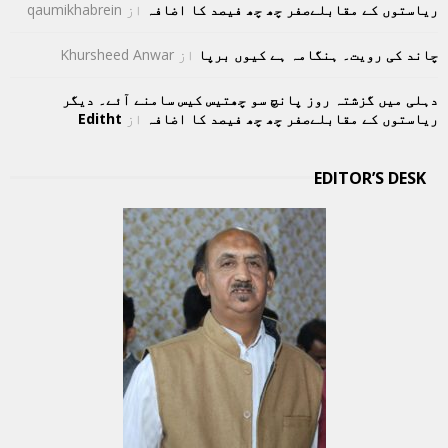
ریاستوں کے مقابلےصفر چھ چھ فیصد کا اضافہ
از
qaumikhabrein
چاند کی رویت۔ ہنگامہ ہے کیوں برپا
از
Khursheed Anwar
دہلی میں گزشتہ روز پانچ سو چھتیس کیس سامنے آئے۔ دیگر
ریاستوں کے مقابلےصفر چھ چھ فیصد کا اضافہ
از
Editht
EDITOR’S DESK