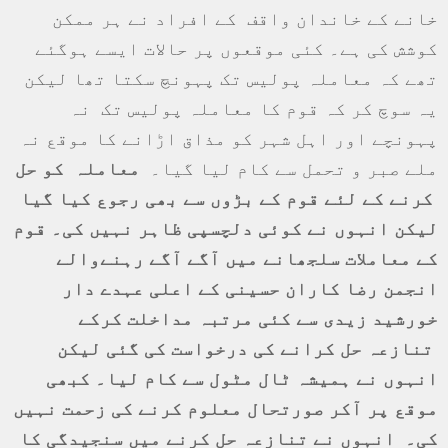
خانے کے خاندان واقف کے افراد نے ہر ممکن
کوشش کی ہے۔ کئی موقعوں پر حالات ایسے ہوگئے
تھے کہ معاملہ پولیس تک پہونچ سکتا تھا لیکن
یہ سوچ کر کہ قوم کا معاملہ پولیس تک نہ
پہونچے اور اہل شہر کو مذاق اڑانے کا موقع نہ
ملے صبر و تحمل سے کام لیا گیا۔
معاملہ کو حل
کرنے کے لئے قوم کے بڑوں سے بھی رجوع کیا گیا
لیکن انہوں نے کوئی دلچسپی ظاہر نہیں کی۔ قوم
کے معاملات سلجھانے میں آگے آگے رہنےوالے
انجمن رضا کاران حسینی کے اعلی عہدے دار
خورشید زیدی سے کئی مرتبہ مداخلت کرکے
تنازعہ حل کرانے کی درخواست کی گئی لیکن
انہوں نے ہمیشہ ٹال مٹول سے کام لیا۔ کبھی
موقع پر آکر صورتحال معلوم کرنے کی زحمت نہیں
کی۔ انہوں نے تنازعہ حل کرنے میں سنجیدگی کا