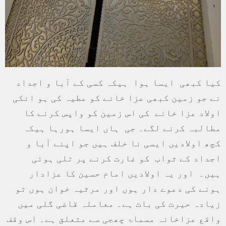
کیا کبھی ایسا ہوا ہیکہ کسی کے آبا و اجداد
نے جو زمین کبھی عزا خانے کو عطیہ کی ہو انکی
اولاد عزا خانے کی اس زمین کو واپس کرنے کا
مطالبہ کرنے لگے۔ جی ہاں ایسا ہورہا ہیکہ
کچھ اولادیں ایسی نا خلف ہیں جو اپنے آبا و
اجداد کے ثواب کو غارت کرنے پر تلی ہوئی
ہیں۔ اور یہ اولادیں امام حسین کا عزادار
ہونے کی دعوے دار ہوں اور مرثیہ خوان ہوں تو
زیادہ حیرت کی بات ہے۔ معاملہ قاضی گلی میں
واقع عزاخانہ مسماۃ چھجی سے متعلق ہے۔ اس وقف