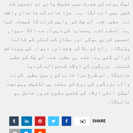
لیک ہونے کی صورت میں غلیظ پانی نو تعمیر شدہ
کچن میں آنے لگا ہے۔ عزا خانے کے خاندان واقف
نے عطیہ شدہ آب چک کو واپس کرنے کا فیصلہ کیا
ہے۔ اسکے لئے ہمسایہ کی دیوار سے الگ دیوار
تعمیر کرنی ہوگی اور مکان کے لنٹر کو کاٹنا
پڑیگا۔ راج کو بلا کر چھت اور دیوار کی پیمائش
کرالی گئی ہے۔ جلد ہی عطیہ شدہ آپ چک کو عطیہ
کنندہ بزرگوں کی اولاد کےحوالے کردیا
جائےگا۔ اس طرح عزا خانے کو زمین عطیہ کرنے
والے بزرگوں کی روح کو بھلے ہی تکلیف پہونچے
لیکن انکی اولاد کو قلبی سکون ضرور حاصل ہو
جائےگا۔
SHARE
0