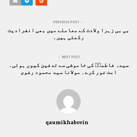
PREVIOUS POST
بی بی زہرا ولادت کے معاملے میں بھی انفرادیت
رکھتی ہیں۔
NEXT POST
سیدہ فاطمہؑ کی خاموشی سے تدفین کیوں ہوئی۔
امت غور کرے۔ مولانا سید محمود رضوی
qaumikhabrein