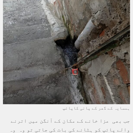
ہمسایہ کے گھر کے پانی کاپائپ
جب بھی عزا خانے کے مکان کے آنگن میں اترنے
والے پائپ کو ہٹانے کی بات کی جاتی تو وہ وہ