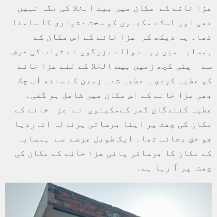
عزا خانے کے مکان میں بیت الخلا کی جگہ نہیں
تھی اور اسکے مکینوں کو سخت دشواری کا سامنا
تھا۔ یہ دیکھ کر عزا خانے کے اس مکان کے
ہمسایہ میں رہنے والے بزرگوں نے ثواب کی غرض
سے اپنی کچھ زمین بیت الخلا کے لئے عزا خانے
کو عطیہ کردی۔ عطیہ شدہ زمین کے ساتھ آب چک
بھی عزا خانے کے اس مکان میں شامل ہو گئی۔
عطیہ کنندگان گھر کےمکینوں نے عزا خانے کے
مکان کی چھت پر اپنا برساتی پرنالہ اتاردیا
جو حق بجانب تھا۔ ایک طویل عرصے سے ہمسایہ
کے مکان کا برساتی پانی عزا خانے کے مکان کی
چھت پر آ رہا ہے۔