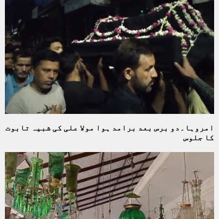
امروہا۔دو برس بعد برامد ہوا مولا علی کی شبیہ تابوت
کا جلوس