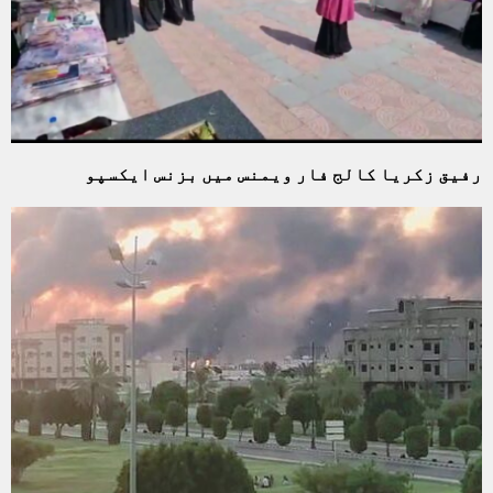
رفیق زکریا کالج فار ویمنس میں بزنس ایکسپو