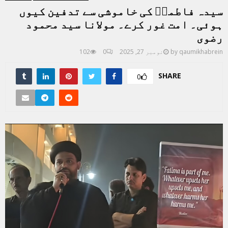
سیدہ فاطمہؑ کی خاموشی سے تدفین کیوں
ہوئی۔ امت غور کرے۔ مولانا سید محمود
رضوی
qaumikhabrein
by
نومبر 27, 2025
0
102
SHARE
0