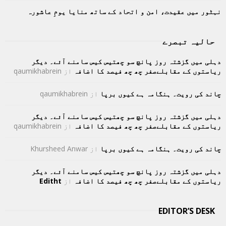
نہٹور میں عقیدت، امن و اتحاد کے ساتھ منایا یومِ عاشورہ
حالیہ تبصرے
دہلی میں گزشتہ روز پانچ سو چھتیس کیس سامنے آئے۔ دیگر
ریاستوں کے مقابلےصفر چھ چھ فیصد کا اضافہ
از
qaumikhabrein
چاند کی رویت۔ ہنگامہ ہے کیوں برپا
از
qaumikhabrein
دہلی میں گزشتہ روز پانچ سو چھتیس کیس سامنے آئے۔ دیگر
ریاستوں کے مقابلےصفر چھ چھ فیصد کا اضافہ
از
qaumikhabrein
چاند کی رویت۔ ہنگامہ ہے کیوں برپا
از
Khursheed Anwar
دہلی میں گزشتہ روز پانچ سو چھتیس کیس سامنے آئے۔ دیگر
ریاستوں کے مقابلےصفر چھ چھ فیصد کا اضافہ
از
Editht
EDITOR’S DESK