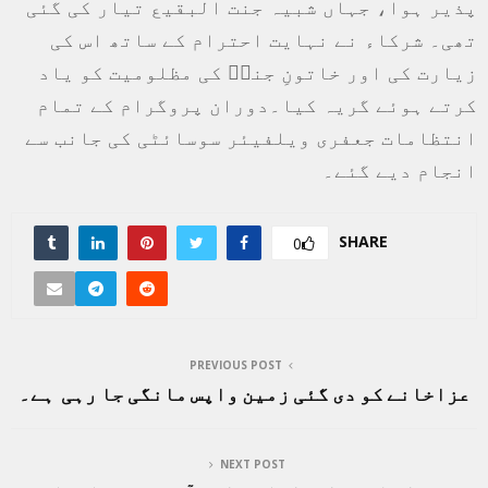
پذیر ہوا، جہاں شبیہ جنت البقیع تیار کی گئی
تھی۔ شرکاء نے نہایت احترام کے ساتھ اس کی
زیارت کی اور خاتونِ جنتؑ کی مظلومیت کو یاد
کرتے ہوئے گریہ کیا۔دوران پروگرام کے تمام
انتظامات جعفری ویلفیئر سوسائٹی کی جانب سے
انجام دیے گئے۔
SHARE
0
PREVIOUS POST
عزاخانے کو دی گئی زمین واپس مانگی جا رہی ہے۔
NEXT POST