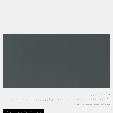
Home
ٹرینڈنگ
سیدہ فاطمہؑ کی خاموشی سے تدفین کیوں ہوئی۔ امت غور کرے۔
مولانا سید محمود رضوی
قومی و عالمی خبریں
ٹرینڈنگ