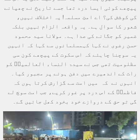
پیچھے کوئی ایسا درد تھا جسے تاریخ نے چھپانے
کی کوشش کی؟ اے امتِ مسلمہ! یہ اختلاف نہیں،
شعور کا سوال ہے۔ یہ واقعہ الزام نہیں بلکہ
ضمیر کو جگانے کی صدا ہے۔ مولانا سید محمود
حسن رضوی نے کہا کہمسلمانوں سے کہا کہ انہیں
یہ سوچنا چاہئے کہ اس سکوت کے پیچھے کون سی
مظلومیت تھی جس نے سیدۃ النساء العالمینؑ کو
رات کے اندھیرے میں دفن ہونے پر مجبور کیا۔
انہوں نے کہ میں امت سے گزارش کرتا ہوں کہ
فاطمہؑ کے اس درد پر غور کریے، جب امت سوچ لے
گی تو حق کے دروازے خود بخود کھل جائیں گے۔