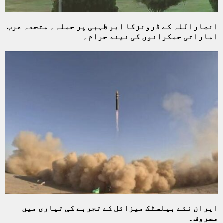
انصاراللہ کے ڈرونزکا ابو ظہبی پر حملہ۔ متحدہ عرب
اماراتی حمکرانوں کی نیند حرام۔
ایران نئے بیلسٹک میزائل کے تجربے کی تیاری میں
مصروف۔