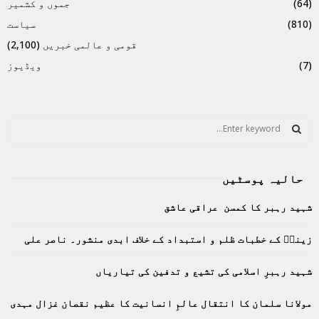
(64)
جموں و کشمیر
(810)
سیاست
قومی و عالمی خبریں
(2,100)
(7)
ویڈیوز
S
e
a
S
r
حالیہ پوسٹیں
c
E
h
شہید رہبر کا کمسن عراقی عاشق
f
A
o
زینبؑ کے خطبات ظلم و استبداد کے خلاف ابدی منشور۔ ناصر علی
r
R
:
C
شہید رہبرِ اسلامی کی تشیع و تدفین کی تیاریاں
H
مولانا سلمان کا انتقال عالمِ انسانیت کا عظیم نقصان غزال مہدی