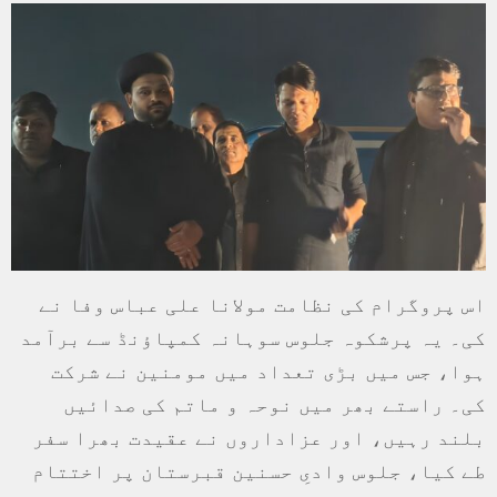
اس پروگرام کی نظامت مولانا علی عباس وفا نے
کی۔ یہ پرشکوہ جلوس سوہانہ کمپاؤنڈ سے برآمد
ہوا، جس میں بڑی تعداد میں مومنین نے شرکت
کی۔ راستے بھر میں نوحہ و ماتم کی صدائیں
بلند رہیں، اور عزاداروں نے عقیدت بھرا سفر
طے کیا، جلوس وادیِ حسنین قبرستان پر اختتام