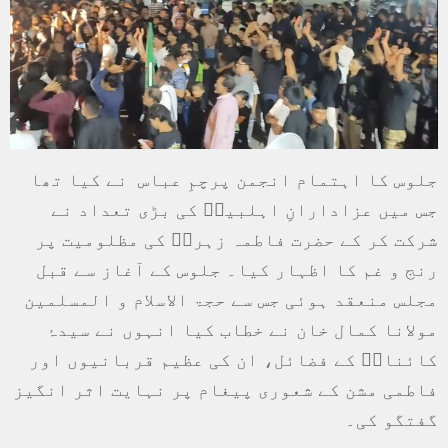
جلوس کا اہتمام انجمن پرچمِ عباس نے کیا تھا
جس میں عزادارانِ اہلبیتؑ کی بڑی تعداد نے
شرکت کر کے حضرت فاطمہ زہراؑ کی مظلومیت پر
رنج و غم کا اظہار کیا۔ جلوس کے آغاز سے قبل
مجلس منعقد ہوئی جس سے حجۃ الاسلام و المسلمین
مولانا کمال خان نے خطاب کیا انہوں نے سیدۂ
کائناتؑ کے فضائل، ان کی عظیم قربانیوں اور
فاطمی مشن کے شعوری پیغام پر نہایت اثر انگیز
گفتگو کی۔