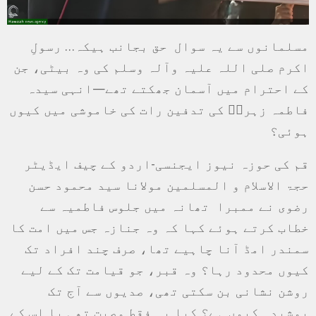
مسلمانوں سے یہ سوال حق بجانب ہیکہ… رسولِ
اکرم صلی اللہ علیہ وآلہ وسلم کی وہ بیٹی، جن
کے احترام میں آسمان جھکتے تھے—انہی سیدہ
فاطمہ زہراؑ کی تدفین رات کی خاموشی میں کیوں
ہوئی؟
قم کی حوزہ نیوز ایجنسی-اردو کے چیف ایڈیٹر
حجۃ الاسلام و المسلمین مولانا سید محمود حسن
رضوی نے ممبرا تھانہ میں جلوس فاطمیہ سے
خطاب کرتے ہوئے کہا کہ وہ جنازہ جس میں امت کا
سمندر امڈ آنا چاہیے تھا، صرف چند افراد تک
کیوں محدود رہا؟ وہ قبر، جو قیامت تک کے لیے
روشن نشانی بن سکتی تھی، صدیوں سے آج تک
پوشیدہ کیوں ہے؟ کیا یہ فقط وصیت تھی یا اس کے