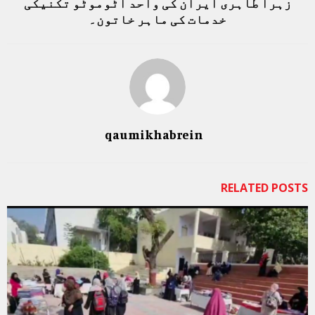
زہرا طاہری ایران کی واحد آٹوموٹو تکنیکی
خدمات کی ماہر خاتون۔
qaumikhabrein
RELATED POSTS