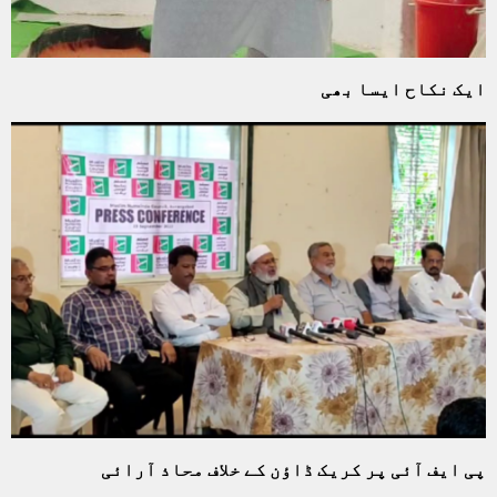
ایک نکاح ایسا بھی
پی ایف آئی پر کریک ڈاؤن کے خلاف محاذ آرائی