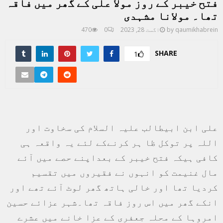
فتح خیبر کے روز مولا علی کے گھر میں فاقہ
تھا۔ مولانا مشہدی
qaumikhabrein
by
اگست 28, 2023
0
470
SHARE
1
علی ابن ابیطالب علیہ السلام کی سخاوت اور
اللہ پر توکل ظا ہر کرنےکے لئے یہ واقعہ ہی
کافی ہیکہ فتح خیبر کے بعداپنے حصے میں آئے
مال غنیمت کو انہوں نے فقیروں میں تقسیم
کردیا تھا اور خالی ہاتھ گھر لوٹ آئے تھے اور
انکے گھر میں اس روز فاقہ تھا۔شہر عزائے حسین
امروہا کے محلہ جعفری کے عزا خانے میں عشرے