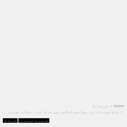
Home
ٹرینڈنگ
فتح خیبر کے روز مولا علی کے گھر میں فاقہ تھا۔ مولانا مشہدی
قومی و عالمی خبریں
ٹرینڈنگ