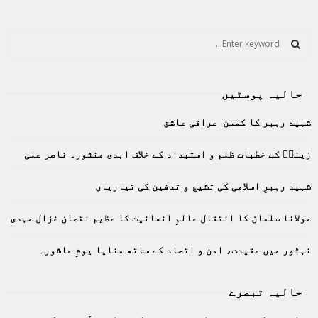
S
e
a
S
r
حالیہ پوسٹیں
c
E
h
شہید رہبر کا کمسن عراقی عاشق
f
A
o
زینبؑ کے خطبات ظلم و استبداد کے خلاف ابدی منشور۔ ناصر علی
r
R
:
C
شہید رہبرِ اسلامی کی تشیع و تدفین کی تیاریاں
H
مولانا سلمان کا انتقال عالمِ انسانیت کا عظیم نقصان غزال مہدی
نہٹور میں عقیدت، امن و اتحاد کے ساتھ منایا یومِ عاشورہ
حالیہ تبصرے