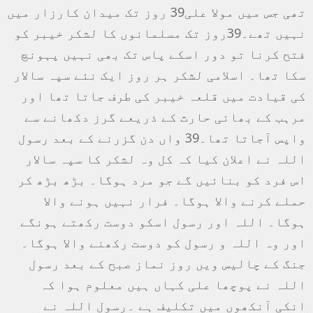
تھی جس میں مولا علی39 روز تک میدان کارزار میں
نہیں تھے۔39روز تک مسلمانوں کا لشکر خیبر کو
فتح کرنا تو دور اسکے پاس تک بھی نہیں پہونچ
سکا تھا۔ اسلامی لشکر ہر روز ایک نئے سپہ سالار
کی قیادت میں قلعہ خیبر کی طرف جاتا تھا اور
مرہب کے بھائی حارث کے ذریعے گرز دکھانے سے
واپس آجاتا تھا۔39 واں دن گزرنے کے بعد رسول
اللہ نے اعلان کیا کہ کل وہ لشکر کا سپہ سالار
اس فرد کو بنائیں گے جو مرد ہوگا۔ بڑھ بڑھ کر
حملے کرنے والا ہوگا۔ فرار نہیں ہونے والا
ہوگا۔ اللہ اور رسول اسکو دوست رکھتے ہونگے
اور وہ اللہ و رسول کو دوست رکھنے والا ہوگا۔
جنگ کے چالیس ویں روز نماز صبح کے بعد رسول
اللہ نے پوچھا علی کہاں ہیں معلوم ہوا کہ
انکی آنکھوں میں تکلیف ہے ۔رسول اللہ نے