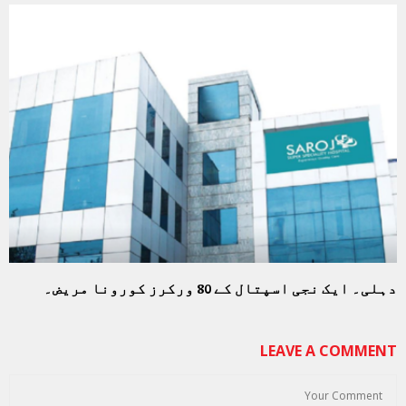
دہلی۔ ایک نجی اسپتال کے 80 ورکرز کورونا مریض۔
LEAVE A COMMENT