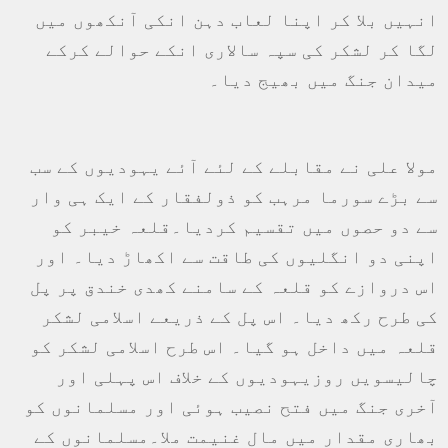
انہیں بلا کر اپنا لعاب دہن انکی آنکھوں میں
لگا کر لشکر کی سپہ سالاری انکے حوالے کرکے
میدان جنگ میں بھیج دیا۔
مولا علی نے مقابلے کے لئے آئے یہودیوں کے سب
سے بڑے سورما مرہب کو ذولفقار کے ایک ہی وار
سے دو حصوں میں تقسیم کردیا۔قلعہ خیبر کو
اپنی دو انگلیوں کی طاقت سے اکھاڑ دیا۔ اور
اس دروازے کو قلعہ کے سامنے کھدی خندق پر پل
کی طرح رکھ دیا۔ اس پل کے ذریعے اسلامی لشکر
قلعہ میں داخل ہو گیا۔ اس طرح اسلامی لشکر کو
چالیسویں روزیہودیوں کے خلاف اس پہلی اور
آخری جنگ میں فتح نصیب ہوئی اور مسلمانوں کو
بھاری مقدار میں مال غنیمت ملا۔مسلمانوں کے