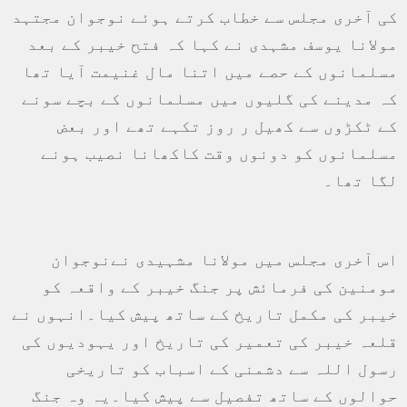
کی آخری مجلس سے خطاب کرتے ہوئے نوجوان مجتہد
مولانا یوسف مشہدی نے کہا کہ فتح خیبر کے بعد
مسلمانوں کے حصے میں اتنا مال غنیمت آیا تھا
کہ مدینے کی گلیوں میں مسلمانوں کے بچے سونے
کے ٹکڑوں سے کھیل ر روز تکہے تھے اور بعض
مسلمانوں کو دونوں وقت کاکھانا نصیب ہونے
لگا تھا۔
اس آخری مجلس میں مولانا مشہیدی نےنوجوان
مومنین کی فرمائش پر جنگ خیبر کے واقعہ کو
خیبر کی مکمل تاریخ کے ساتھ پیش کیا۔انہوں نے
قلعہ خیبر کی تعمیر کی تاریخ اور یہودیوں کی
رسول اللہ سے دشمنی کے اسباب کو تاریخی
حوالوں کے ساتھ تفصیل سے پیش کیا۔یہ وہ جنگ