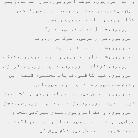
واحد امروہوی، نوشہ امروہوی،مرزا ساجد،زبیر
ابن سیفی،شان حیدر بے باک امروہوی،ڈاکٹر
لاڈلے رہبر،لیاقت امروہوی،وسیم
امروہوی،جمال عباس فہمی،مبارک
امروہوی،فراز عرشی،اشرف فراز،وفا
امروہوی،شاہنواز تقی،تاجدار
امروہوی،شاندار امروہوی،ناظم امروہوی،کوکب
امروہوی، فرقان امروہوی، تاج امروہوی،نوازش
امروہوی، ضیا کاظمی،نایاب مجتبیٰ، قسیم ابن
رفیع سرسوی، ، شاداب امروہوی،سامی
امروہوی،ارمان حیدر ساحل امروہوی۔پنڈت بھون
شرما بھون امروہوی ،زید بن علی امروہوی،معجز
امروہوی، واصف امروہوی،مہدی میرٹھی،شجاع
عباس،ابوذر امروہوی،غفران راحل اور اقتدار
حسین شہپر نے محفل میں کلام پیش کیا۔