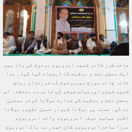
صاحب طرز شاعر شمیم امروہوی مرحوم کی یاد میں
ایک محفل نعت و منقبت کا اہتمام کیا گیا۔ عزا
خانہ چاند سورج میںمرحوم کے فرزندان ریاض
شمیم شیزی اورعباس ضیغم کی جانب سے منعقدہ اس
محفل نعت و منقبت کی صدارت مولانا کوثر مجتبیٰ
نے کی۔ مسند پر مولانا شہوار حسین نقوی، مولانا
اظہر عباس، نوشہ امروہوی، واحد امروہوی،
مرزا ساجد امروہوی، شان حیدر بے باک امروہوی