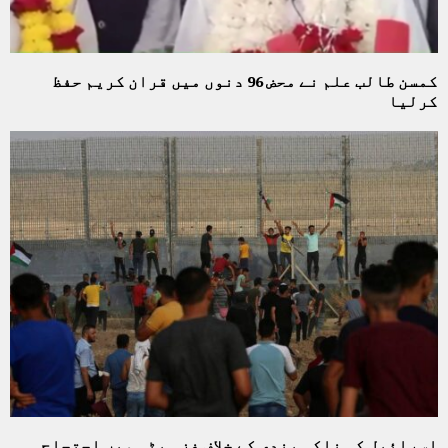
کمسن طالب علم نے محض 96 دنوں میں قران کریم حفظ
کرلیا
اسرائیل کی ناکہ بندی کے خلاف غزہ پٹی میں احتجاج۔