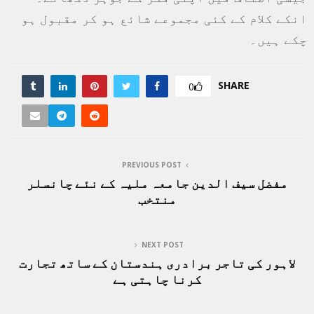
انکے کلام کے کئی مجموعے شائع ہو کر مقبول ہو
چکے ہیں۔
SHARE
0
PREVIOUS POST
مفضل سیف الدین جامعہ ملیہ کے نئے چانسلر
منتخب
NEXT POST
لاہور کی تاجر برادری ہندستان کے ساتھ تجارت
کرنا چاہتی ہے