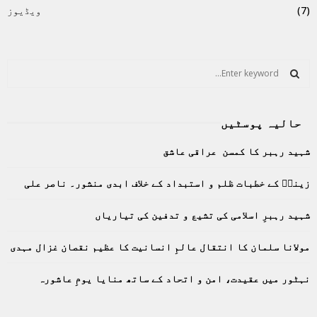
(7)
ویڈیوز
S
e
a
S
r
حالیہ پوسٹیں
c
E
h
شہید رہبر کا کمسن عراقی عاشق
f
A
o
زینبؑ کے خطبات ظلم و استبداد کے خلاف ابدی منشور۔ ناصر علی
r
R
:
C
شہید رہبرِ اسلامی کی تشیع و تدفین کی تیاریاں
H
مولانا سلمان کا انتقال عالمِ انسانیت کا عظیم نقصان غزال مہدی
نہٹور میں عقیدت، امن و اتحاد کے ساتھ منایا یومِ عاشورہ