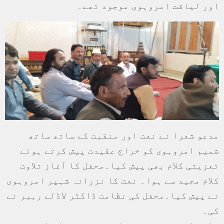
اور لیاقت امروہوی موجود تھے۔
مدعو شعرا نے نعت اور منقبت کے ساتھ ساتھ
شمیم امروہوی کو خراج عقیدت پیش کرتے ہوئے
تعزیتی کلام بھی پیش کیا۔محفل کا آغاز تلاوت
کلام مجید سے ہوا۔ نعت کا نزرانہ شہپر امروہوی
نے پیش کیا۔محفل کی نظامت ڈاکٹر لاڈلے رہبر نے
کی۔