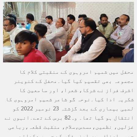
محفل میں شمیم امروہوی کے منقبتی کلام کا
مجموعہ بھی تقسیم کیا گیا۔محفل کے کنوینر
اشرف فراز نے شرکا، شعرا، اور سامعین کا
شکریہ ادا کیا۔نوحہ گو شاعر شمیم امروہوی کا
لمبی بیماری کے بعد گزشتہ 23 نومبر 2022 کو
انتقال ہو گیا تھا۔ وہ82 برس کے تھے۔انہوں نے
غزلیں، نظمیں،مسدس،سلام، منقبت قطعہ،رباعی
جیسی اصناف میں اپنی فکر کے جوہر دکھائے۔