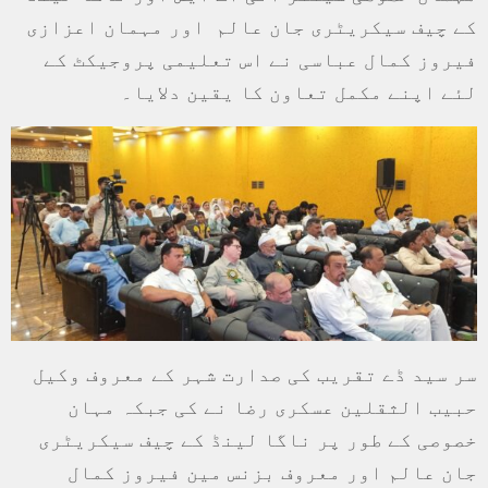
کے چیف سیکریٹری جان عالم اور مہمان اعزازی
فیروز کمال عباسی نے اس تعلیمی پروجیکٹ کے
لئے اپنے مکمل تعاون کا یقین دلایا۔
سر سید ڈے تقریب کی صدارت شہر کے معروف وکیل
حبیب الثقلین عسکری رضا نے کی جبکہ مہان
خصوصی کے طور پر ناگا لینڈ کے چیف سیکریٹری
جان عالم اور معروف بزنس مین فیروز کمال