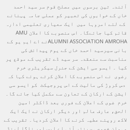
آئندہ تین برسوں میں مصلح قوم سر سید احمد
خاں کے خوابوں کی تعبیر کو عملی جامہ پہنانے
کے لئے امروہا میں ایک معیاری تعلیمی ادارہ
قائم کیا جائےگا۔ اس منصوبے کا اعلان AMU
ALUMNI ASSOCIATION AMROHAنے اے ایم یو کے
بانی سیرسید احمد خاں کے یوم پیدائش کی
مناسبت سے منعقدہ سر سید ڈے تقریب کے موقع پر
کیا ۔ ایسو سی ایشن کے جنرل سیکریٹری خرم
رضوی نے اس منصوبے کا اعلان کرتے ہوئے کہا کہ
دس کروڑ کی مالیت کے اس پروجیکٹ کو ایسو سی
ایشن کے ارکان کے تعاون سے مکمل کیا جائے گا۔
خرم ضوی کے اعلان کے فوری بعد ڈاکٹر امین
الحق، عارف عالم اور دیگر ارکان نے ایک ایک
لاکھ روپئے عطیہ کرنے کا اعلان کردیا۔ تقریب کے
مہمان خصوصی سینئر آئی اے ایس اور ناگا لینڈ