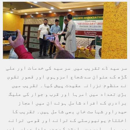
سر سید ڈے تقریب میں سر سید کی خدمات اور علی
گڑھ کے عنوان سے شجاع امروہوی اور قصور نقوی
نے منظوم نزرانہ عقیدت پیش کیا۔ تقریب میں
بڑی تعداد میں امرہا اور قرب و جوار کی علیگ
برادری کے افراد شامل ہوئے ان میں اعجاز
حیدراور شہامت خاں بھی شامل ہیں۔ تقریب کا
اختتام یونیورسٹی کے ترانے اور قومی ترانے
پر ہوا۔۔ ایسو سی ایشن کے صدر عادل عباسی اور