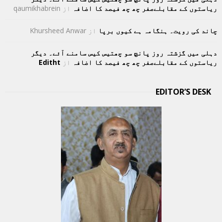
ریاستوں کے مقابلےصفر چھ چھ فیصد کا اضافہ
از
qaumikhabrein
چاند کی رویت۔ ہنگامہ ہے کیوں برپا
از
Khursheed Anwar
دہلی میں گزشتہ روز پانچ سو چھتیس کیس سامنے آئے۔ دیگر
ریاستوں کے مقابلےصفر چھ چھ فیصد کا اضافہ
از
Editht
EDITOR’S DESK