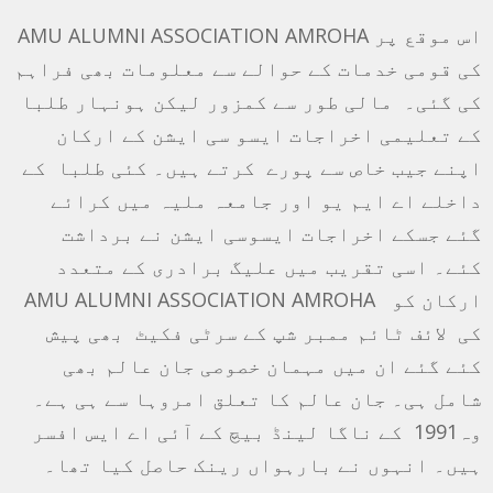
اس موقع پر AMU ALUMNI ASSOCIATION AMROHA
کی قومی خدمات کے حوالے سے معلومات بھی فراہم
کی گئی۔ مالی طور سے کمزور لیکن ہونہار طلبا
کے تعلیمی اخراجات ایسو سی ایشن کے ارکان
اپنے جیب خاص سے پورے کرتے ہیں۔ کئی طلبا کے
داخلے اے ایم یو اور جامعہ ملیہ میں کرائے
گئے جسکے اخراجات ایسوسی ایشن نے برداشت
کئے۔ اسی تقریب میں علیگ برادری کے متعدد
ارکان کو AMU ALUMNI ASSOCIATION AMROHA
کی لائف ٹائم ممبر شپ کے سرٹی فکیٹ بھی پیش
کئے گئے ان میں مہمان خصوصی جان عالم بھی
شامل ہی۔ جان عالم کا تعلق امروہا سے ہی ہے۔
وہ1991 کے ناگا لینڈ بیچ کے آئی اے ایس افسر
ہیں۔ انہوں نے بارہواں رینک حاصل کیا تھا۔