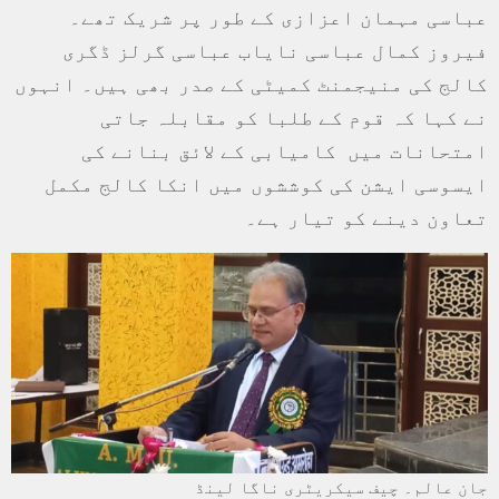
عباسی مہمان اعزازی کے طور پر شریک تھے۔
فیروز کمال عباسی نایاب عباسی گرلز ڈگری
کالج کی منیجمنٹ کمیٹی کے صدر بھی ہیں۔ انہوں
نے کہا کہ قوم کے طلبا کو مقابلہ جاتی
امتحانات میں کامیابی کے لائق بنانے کی
ایسوسی ایشن کی کوششوں میں انکا کالج مکمل
تعاون دینے کو تیار ہے۔
جان عالم۔ چیف سیکریٹری ناگا لینڈ