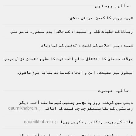
r
حالیہ پوسٹیں
c
E
h
شہید رہبر کا کمسن عراقی عاشق
f
A
o
زینبؑ کے خطبات ظلم و استبداد کے خلاف ابدی منشور۔ ناصر علی
r
R
:
C
شہید رہبرِ اسلامی کی تشیع و تدفین کی تیاریاں
H
مولانا سلمان کا انتقال عالمِ انسانیت کا عظیم نقصان غزال مہدی
نہٹور میں عقیدت، امن و اتحاد کے ساتھ منایا یومِ عاشورہ
حالیہ تبصرے
دہلی میں گزشتہ روز پانچ سو چھتیس کیس سامنے آئے۔ دیگر
ریاستوں کے مقابلےصفر چھ چھ فیصد کا اضافہ
از
qaumikhabrein
چاند کی رویت۔ ہنگامہ ہے کیوں برپا
از
qaumikhabrein
دہلی میں گزشتہ روز پانچ سو چھتیس کیس سامنے آئے۔ دیگر