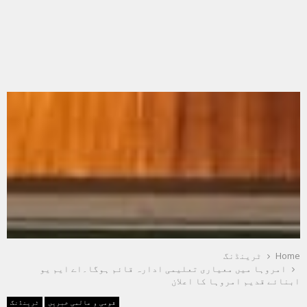
Home
ٹرینڈنگ
امروہا میں معیاری تعلیمی ادارہ قائم ہوگا۔اے ایم یو
ابنائے قدیم امروہا کا اعلان
قومی و عالمی خبریں
ٹرینڈنگ