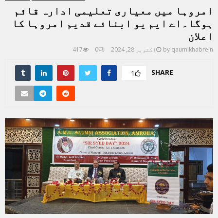
امروہا میں معیاری تعلیمی ادارہ قائم
ہوگا۔اے ایم یو ابنائے قدیم امروہا کا
اعلان
qaumikhabrein
by
اکتوبر 28, 2024
0
417
SHARE
1