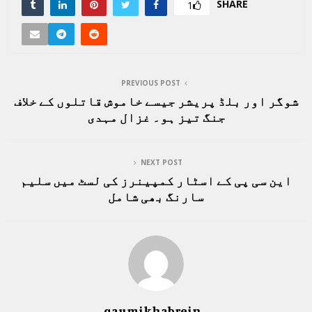
SHARE
1
PREVIOUS POST
شوگر اور بلڈ پریشر جیسے خاموش قاتلوں کے خلاف
جنگ تیز ہو۔ غزال مہدی
NEXT POST
این سی پی کے اسٹار کمپینرز کی لسٹ میں سلیم
سارنگ بھی شامل
qaumikhabrein