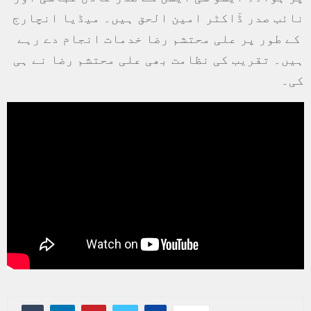
نائب صدر ڈٓاکٹر امین الحق ہیں۔ میڈیا انچارج
کے طور پر علی محتشم رضا خدمات انجام دے رہے
ہیں۔ تقریب کی نظامت بھی علی محتشم رضا نے ہی
کی۔