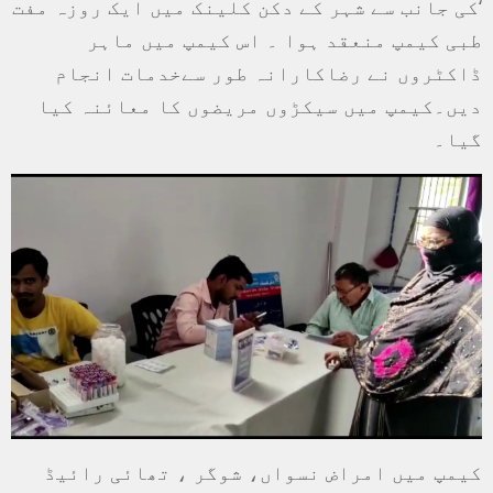
‘کی جانب سے شہر کے دکن کلینک میں ایک روزہ مفت
طبی کیمپ منعقد ہوا ۔ اس کیمپ میں ماہر
ڈاکٹروں نے رضاکارانہ طور سےخدمات انجام
دیں۔کیمپ میں سیکڑوں مریضوں کا معائنہ کیا
گیا۔
کیمپ میں امراض نسواں، شوگر ، تھائی رائیڈ