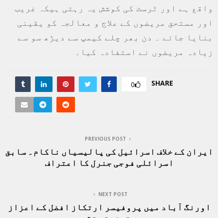
واقع ہے اور ٹرسٹ کی کوشش یہ رہتی ہیکہ غریب
اور مستحق مریضوں کے علاج و معالجہ کو یقینی
بنایا جائے ۔ دن بھر چلے کیمپ سے دیڑھ سو سے
زیادہ مریضوں نے استفادہ کیا۔
SHARE
0
PREVIOUS POST
ایران کے خلاف اسرائیل کی پالیسیاں ناکام۔ سابق
اسرائلی فوجی جنرل کا اعتراف
NEXT POST
اورنگ آباد میں پروفیسر ارتکاز افضل کے اعزاز
میں تہنیتی تقریب