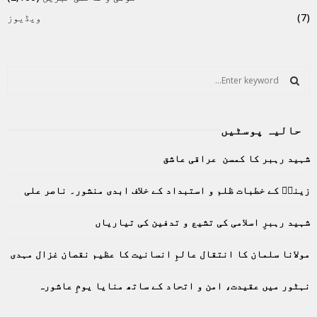
(7)
ویڈیوز
S
e
a
S
r
حالیہ پوسٹیں
c
E
h
شہید رہبر کا کمسن عراقی عاشق
f
A
o
زینبؑ کے خطبات ظلم و استبداد کے خلاف ابدی منشور۔ ناصر علی
r
R
:
C
شہید رہبرِ اسلامی کی تشیع و تدفین کی تیاریاں
H
مولانا سلمان کا انتقال عالمِ انسانیت کا عظیم نقصان غزال مہدی
نہٹور میں عقیدت، امن و اتحاد کے ساتھ منایا یومِ عاشورہ