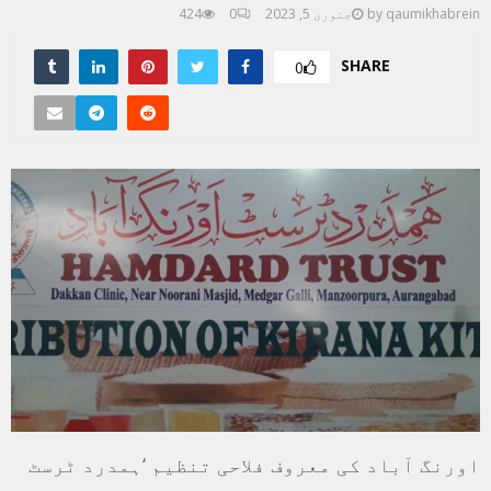
qaumikhabrein
by
جنوری 5, 2023
0
424
SHARE
0
اورنگ آباد کی معروف فلاحی تنظیم ‘ہمدرد ٹرسٹ