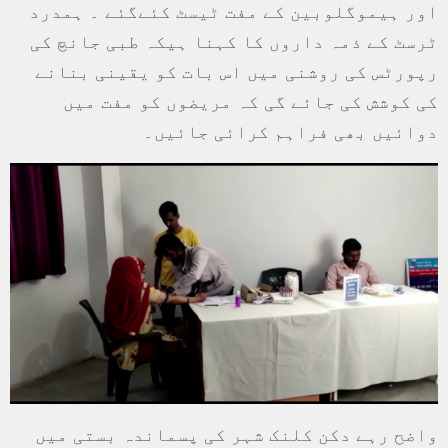
اور ہیموگلوبین کے مفت ٹیسٹ کئےگئے ۔ ہمدرد
ٹرسٹ کے ذمہ داروں کا کہنا ہیکہ طبی جانچ کی
رپورٹس کی روشنی میں اس بات کو یقینی بنانے
کی کوشش کی جائے گی کہ مریضوں کو مفت میں
دوائیں بھی فراہم کرائی جائیں۔
واضح رہے دکن کلنک شہر کی پسماندہ بستی میں