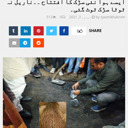
ایسے ہوا نئی سڑک کا افتتاح ۔۔ناریل نہ
ٹوٹا سڑک ٹوٹ گئی۔
qaumikhabrein
by
دسمبر 3, 2021
0
512
SHARE
0