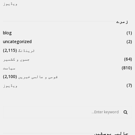
ویڈیوز
زمرے
blog
(1)
uncategorized
(2)
ٹرینڈنگ
(2,115)
(64)
جموں و کشمیر
(810)
سیاست
قومی و عالمی خبریں
(2,100)
(7)
ویڈیوز
S
e
a
S
r
حالیہ پوسٹیں
c