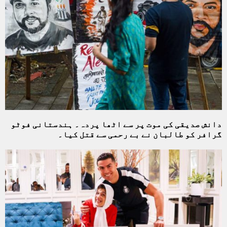
دانش صدیقی کی موت پر سے اٹھا پردہ۔ ہندستانی فوٹو
گرافر کو طالبان نے بے رحمی سے قتل کیا۔