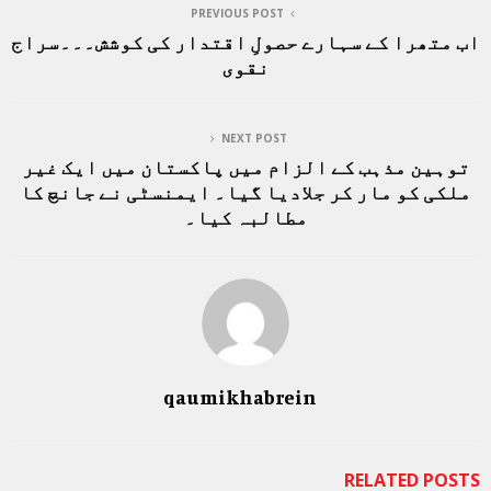
PREVIOUS POST
اب متھرا کے سہارے حصولِ اقتدار کی کوشش۔۔۔سراج
نقوی
NEXT POST
توہین مذہب کے الزام میں پاکستان میں ایک غیر
ملکی کو مار کر جلادیا گیا۔ ایمنسٹی نے جانچ کا
مطالبہ کیا۔
qaumikhabrein
RELATED POSTS