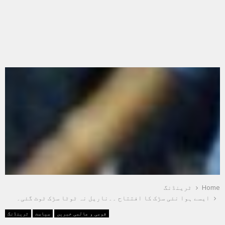
Home
ٹرینڈنگ
ایسے ہوا نئی سڑک کا افتتاح ۔۔ناریل نہ ٹوٹا سڑک ٹوٹ گئی۔
قومی و عالمی خبریں
سیاست
ٹرینڈنگ