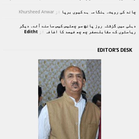
چاند کی رویت۔ ہنگامہ ہے کیوں برپا
از
Khursheed Anwar
دہلی میں گزشتہ روز پانچ سو چھتیس کیس سامنے آئے۔ دیگر
ریاستوں کے مقابلےصفر چھ چھ فیصد کا اضافہ
از
Editht
EDITOR’S DESK