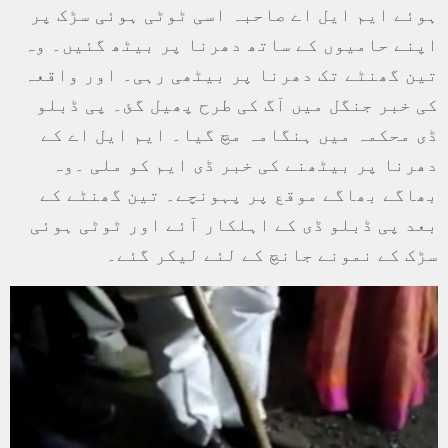
ہوئے ایم ایل اے صاحبہ اسی ٹوٹی ہوئی سڑک پر
اپنے حامیوں کے ساتھ دھرنا پر بیٹھ گئیں۔ وہ
تین گھنٹے تک دھرنا پر بیٹھی رہی۔ اور واقعہ
کی خبر جنگل میں آگ کی طرح پھیل گئ۔ پی ڈبلو
ڈی محکمہ میں ہنگامہ مچ گیا۔ ایم ایل اے کے
دھرنا پر بیٹھنے کی خبر ڈی ایم کو ملی ۔وہ
بھاگے بھاگے موقع پر پہونچے۔ تین گھنٹے کے
بعد پی ڈبلو ڈی کے اہلکار آئے اور ٹوٹی ہوئی
سڑک کے نمونے جانچ کے لئے لیکر گئے۔