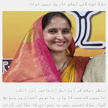
سڑک ٹوٹ گئی لیکن ناریل نہیں ٹوٹا۔
منظر دیکھ کر ایم ایل اے صاحبہ اور انکے
حامیوں کے غصے کا پارہ ساتویں آسمان پر پہونچ
گیا۔ سڑک تعمیر میں بد عنوانی کا مطالبہ کرتے