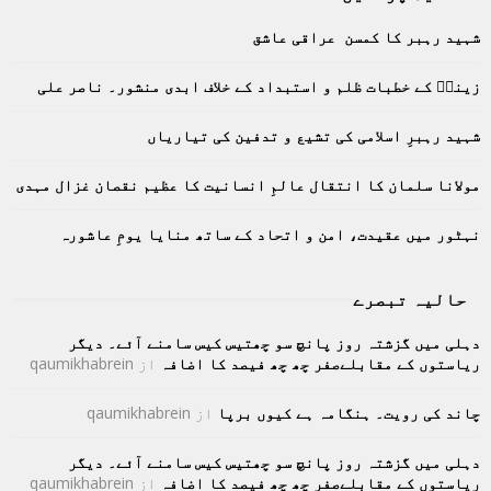
E
h
شہید رہبر کا کمسن عراقی عاشق
f
A
o
زینبؑ کے خطبات ظلم و استبداد کے خلاف ابدی منشور۔ ناصر علی
r
R
:
C
شہید رہبرِ اسلامی کی تشیع و تدفین کی تیاریاں
H
مولانا سلمان کا انتقال عالمِ انسانیت کا عظیم نقصان غزال مہدی
نہٹور میں عقیدت، امن و اتحاد کے ساتھ منایا یومِ عاشورہ
حالیہ تبصرے
دہلی میں گزشتہ روز پانچ سو چھتیس کیس سامنے آئے۔ دیگر
ریاستوں کے مقابلےصفر چھ چھ فیصد کا اضافہ
از
qaumikhabrein
چاند کی رویت۔ ہنگامہ ہے کیوں برپا
از
qaumikhabrein
دہلی میں گزشتہ روز پانچ سو چھتیس کیس سامنے آئے۔ دیگر
ریاستوں کے مقابلےصفر چھ چھ فیصد کا اضافہ
از
qaumikhabrein