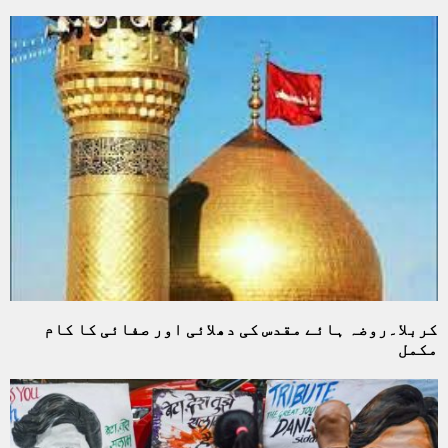
کربلا۔روضہ ہائے مقدس کی دھلائی اور صفائی کا کام
مکمل