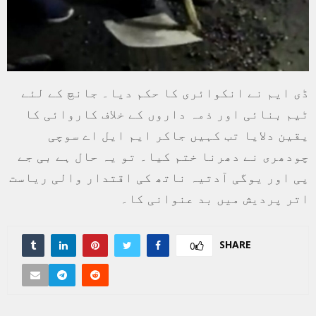
ڈی ایم نے انکوائری کا حکم دیا۔ جانچ کے لئے
ٹیم بنائی اور ذمہ داروں کے خلاف کاروائی کا
یقین دلایا تب کہیں جاکر ایم ایل اے سوچی
چودھری نے دھرنا ختم کیا۔ تو یہ حال ہے بی جے
پی اور یوگی آدتیہ ناتھ کی اقتدار والی ریاست
اتر پردیش میں بد عنوانی کا۔
SHARE
0