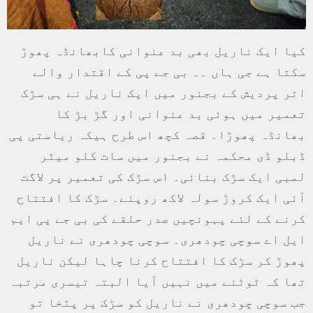
کیا ایک ناریل بھی بد عنوانی کابھانڈہ پھوڑ
سکتا ہے جی ہاں ۔۔ بی جے پی کے اقتدار والے
اتر پردیش کے بجنور میں ایک ناریل نے ہی سڑک
تعمیر میں ہوئی بد عنوانی اور گڑ بڑ کا
بھانڈہ پھوڑا۔ قصہ کچھ اس طرح ہیکہ ریاستی پی
ڈبلو ڈی محکمہ نے بجنور میں سات کلو میٹر
لمبی ایک سڑک بنائی۔ اس سڑک کی تعمیر پر لاگت
آئی ایک کروڑ سولہ لاکھ روپئے۔ سڑک کا افتتاح
کرنے کے لئے پہونچیں صدر حلقے کی بی جے پی ایم
ایل اے سوچی چودھری۔ سوچی چودھری نے ناریل
پھوڑ کر سڑک کا افتتاح کرنا چاہا لیکن ناریل
تھا کہ ٹوٹنے میں نہیں آیا البتہ تیسری مرتبہ
جب سوچی چودھری نے ناریل کو سڑک پر پٹخا تو