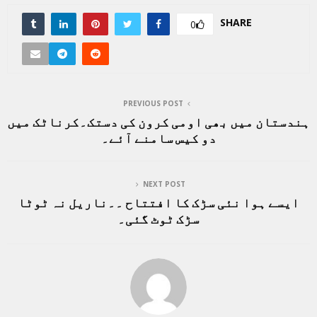
SHARE
0
PREVIOUS POST
ہندستان میں بھی اومی کرون کی دستک۔کرناٹک میں
دو کیس سامنے آئے۔
NEXT POST
ایسے ہوا نئی سڑک کا افتتاح ۔۔ناریل نہ ٹوٹا
سڑک ٹوٹ گئی۔