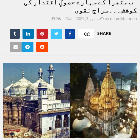
اب متھرا کے سہارے حصولِ اقتدار کی
کوشش۔۔۔سراج نقوی
qaumikhabrein
by
دسمبر 3, 2021
0
459
SHARE
0