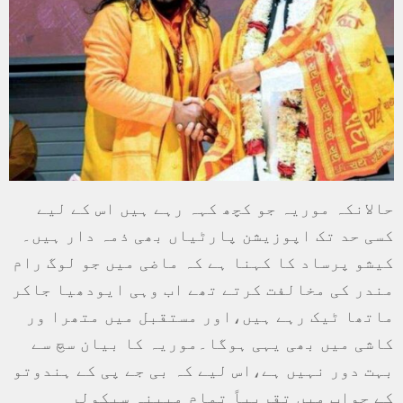
حالانکہ موریہ جو کچھ کہہ رہے ہیں اس کے لیے
کسی حد تک اپوزیشن پارٹیاں بھی ذمہ دار ہیں۔
کیشو پرساد کا کہنا ہے کہ ماضی میں جو لوگ رام
مندر کی مخالفت کرتے تھے اب وہی ایودھیا جاکر
ماتھا ٹیک رہے ہیں،اور مستقبل میں متھرا ور
کاشی میں بھی یہی ہوگا۔موریہ کا بیان سچ سے
بہت دور نہیں ہے،اس لیے کہ بی جے پی کے ہندوتو
کے جواب میں تقریباً تمام مبینہ سیکولر