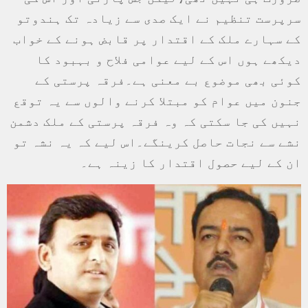
سرپرست تنظیم نے ایک صدی سے زیادہ تک ہندوتو
کے سہارے ملک کے اقتدار پر قابض ہونے کے خواب
دیکھے ہوں اس کے لیے عوامی فلاح و بہبود کا
کوئی بھی موضوع بے معنی ہے۔فرقہ پرستی کے
جنون میں عوام کو مبتلا کرنے والوں سے یہ توقع
نہیں کی جا سکتی کہ وہ فرقہ پرستی کے ملک دشمن
نشے سے نجات حاصل کرینگے۔اس لیے کہ یہ نشہ تو
ان کے لیے حصول اقتدار کا زینہ ہے۔