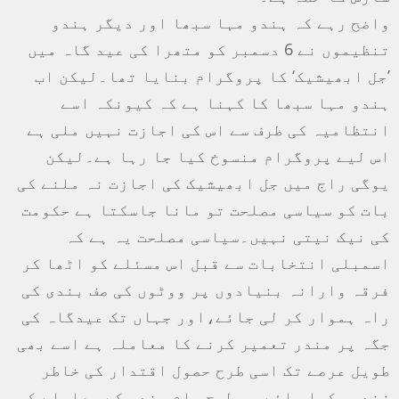
واضح رہے کہ ہندو مہا سبھا اور دیگر ہندو
تنظیموں نے 6 دسمبر کو متھرا کی عید گاہ میں
’جل ابھیشیک‘ کا پروگرام بنایا تھا۔لیکن اب
ہندو مہا سبھا کا کہنا ہے کہ کیونکہ اسے
انتظامیہ کی طرف سے اس کی اجازت نہیں ملی ہے
اس لیے پروگرام منسوخ کیا جا رہا ہے۔لیکن
یوگی راج میں جل ابھیشیک کی اجازت نہ ملنے کی
بات کو سیاسی مصلحت تو مانا جاسکتا ہے حکومت
کی نیک نیتی نہیں۔سیاسی مصلحت یہ ہے کہ
اسمبلی انتخابات سے قبل اس مسئلے کو اٹھا کر
فرقہ وارانہ بنیادوں پر ووٹوں کی صف بندی کی
راہ ہموار کر لی جائے،اور جہاں تک عیدگاہ کی
جگہ پر مندر تعمیر کرنے کا معاملہ ہے اسے بھی
طویل عرصے تک اسی طرح حصول اقتدار کی خاطر
زندہ رکھا جائے جس طرح رام مندر کے معاملے کو