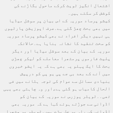
اشتعال انگیز ٹویٹ کرکے ماحول بگاڑنے کی
کوشش کر سکتے ہیں۔
کیشو پرساد موریہ کے اس بیان پر سوشل میڈیا
میں بھی بحث چھڑ گئی ہے۔صرف اپوزیشن پارٹیوں
ہی نہیں دیگر افراد نے بھی کیشو پرساد موریہ
کو سخت تنقید کا نشانہ بنایا ہے۔حالانکہ
موریہ کے بیان کے بعد سوشل میڈیا اور دیگر
پلیٹ فارموں پرمتھرا معاملے کو لیکر چھڑی
بحث کا ایک پہلو یہ بھی ہے کہ یہ ایشو خبروں
میں آنے کے بعد بی جے پی یو پی کو درپیش
بنیادی مسائل سے عوام کی توجہ ہٹانے میں فی
الحال کامیاب ہو گئی ہے،اور وہ چاہتی بھی یہی
تھی۔۔ٹویٹر یوزرس نے موریہ کے بیان کو
اڈوانی سے جوڑتے ہوئے کہا ہے کہ موریہ بھی
اڈوانی کی راہ پر چل پڑے ہیں۔ٹویٹر پر متھرا