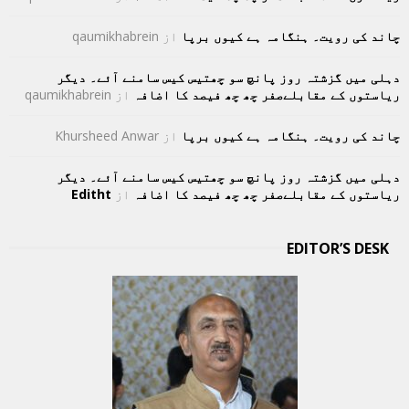
چاند کی رویت۔ ہنگامہ ہے کیوں برپا
از
qaumikhabrein
دہلی میں گزشتہ روز پانچ سو چھتیس کیس سامنے آئے۔ دیگر
ریاستوں کے مقابلےصفر چھ چھ فیصد کا اضافہ
از
qaumikhabrein
چاند کی رویت۔ ہنگامہ ہے کیوں برپا
از
Khursheed Anwar
دہلی میں گزشتہ روز پانچ سو چھتیس کیس سامنے آئے۔ دیگر
ریاستوں کے مقابلےصفر چھ چھ فیصد کا اضافہ
از
Editht
EDITOR’S DESK