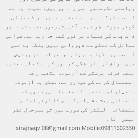
ریاستی حکومتیں اسی راہ پر ہیں،نتیجہ یہ ہے
کہ مسائل کا انبار سامنے ہے اور ان کے حل کی
کوئی صورت نظر نہیں آتی۔شہریوں میں مذہب اور
ذات پات کی بنیاد پر فرق کیا جا رہا ہے۔عوامی
مسائل کے تعلق سے لاپرواہی نہیں بلکہ بے حسی
کا مظاہرہ کیا جا رہا ہے،اور اب اتر پردیش
میں عوام کی ناراضگی کو دور کرنے کے لیے مذہب
بلکہ فرقہ پرستی کے آزمودہ ہتھیار کا
استعمال کرنے کی تیاری ہے،لیکن یہ آزمودہ
ہتھیار اور متھرا کا معاملہ بی جے پی کو
انتخابی جیت دلا پائیگا اس کا کوئی امکان
منصفانہ الیکشن کی صورت میں تو بہرحال نظر
نہیں آتا۔
sirajnaqvi08@gmail.com Mobile:09811602330