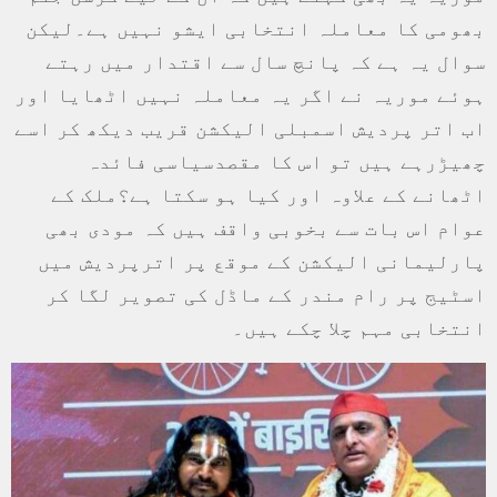
بھومی کا معاملہ انتخابی ایشو نہیں ہے۔لیکن
سوال یہ ہے کہ پانچ سال سے اقتدار میں رہتے
ہوئے موریہ نے اگر یہ معاملہ نہیں اٹھایا اور
اب اتر پردیش اسمبلی الیکشن قریب دیکھ کر اسے
چھیڑرہے ہیں تو اس کا مقصدسیاسی فائدہ
اٹھانے کے علاوہ اور کیا ہو سکتا ہے؟ملک کے
عوام اس بات سے بخوبی واقف ہیں کہ مودی بھی
پارلیمانی الیکشن کے موقع پر اترپردیش میں
اسٹیج پر رام مندر کے ماڈل کی تصویر لگا کر
انتخابی مہم چلا چکے ہیں۔