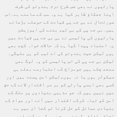
پارٹیوں نے بھی جس طرح نرم ہندوتو کی طرف
اپنا جھکاؤ ظاہر کیا ہے وہ سب کے سامنے ہے۔اس
صورتحال نے بی جے پی قیادت کے حوصلے بڑھائے
ہیں۔بی جے پی کی بی ٹیم بننے کی اپوزیشن
پارٹیوں کی پالیسی نے ہی بی جے پی قیادت میں
یہ اعتماد پیدا کیا ہے کہ حالات خواہ کچھ بھی
ہوں لیکن جیت ہندوتو کی اے ٹیم کو ہی ملیگی۔
لیکن بی جے پی کی اس پالیسی کو وہ لوگ بھی
سمجھ چکے ہیں جومزاج کے اعتبارسے بھلے ہی
سیکولر ہوں یا نہ ہوں،لیکن امن پسند ہیں اور
کسی بھی ایسی پارٹی کو بر سر اقتدار لانے کے حق
میں نہیں ہیں کہ جو مذہبی بنیادوں پر ملک کے
امن کو تباہ کرکے اقتدار میں آئے اور عوام کے
بنیادی مسائل کو حل کرنا تو کجا ان میں بے
تحاشہ اضافہ کردے۔بی جے پی کی مرکزی اور