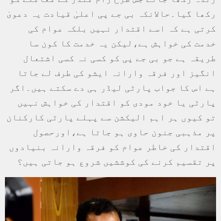
رکھا گیا۔حالانکہ بی جے پی اعلیٰ قیادت یہ دعویٰ
کرتی ہے کہ اسے اقتدار نہیں بلکہ عوام کی
خدمت کی خواہش ہے،لیکن یہ خدمت کا کون سا
طریقہ ہے جو بی جے پی کو کسی نہ کسی اشتعال
انگیز اور فرقہ وارانہ ایشو کی طرف لے جاتا
ہے اس کا جواب پارٹی لیڈر ہی دے سکتے ہیں۔اگر
پارٹی یا خود مودی کو اقتدار کی خواہش نہیں
تو کیوں ہر اہم الیکشن سے پہلے پارٹی کارکنان
پر مذہبی جنون حاوی ہو جاتا ہے،اورحصول
اقتدار کی خاطر عوام کو فرقہ وارانہ بنیادوں
پر تقسیم کرنے کی کوششیں شروع ہو جاتی ہیں؟