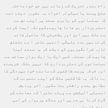
رام مندر تحریک کے زمانے میں جو خود ساختہ
صلح پسند یا سیکولر افراد یہ مشورہ دیتے تھے
کہ مسلمانوں کو بابری مسجد پر اپنے حق سے
دستربردار ہو جانا چاہیے،کیونکہ ایسا کرنے
سے ملک میں امن اور یکجہتی کا ماحول قائم
کرنے میں مدد ملیگی۔انھیں متھر ا سے متعلق
تازہ شرانگیزیوں کو دیکھ کر یہ سمجھ لینا
چاہیے کہ مسئلہ کسی ایک یا ایک ہزار مساجد سے
مسلمانوں کی دستربرداری کا نہیں بلکہ شرپسند
اور فرقہ پرست طاقتوں کے سامنے خود سپردگی کا
ہے تاکہ یہ طاقتیں ملک کو اپنے منصوبے کے
مطابق ہندو راشٹر بنا سکیں۔ اتر پردیش
اسمبلی الیکشن سے پہلے متھرا کے معاملے کو
گرم کرنا بی جے پی اور سنگھ پریوار کی اسی
سازش کا حصّہ ہے۔