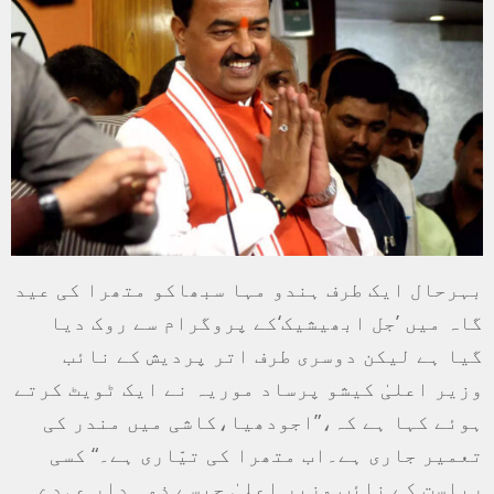
بہرحال ایک طرف ہندو مہا سبھاکو متھرا کی عید
گاہ میں ’جل ابھیشیک‘کے پروگرام سے روک دیا
گیا ہے لیکن دوسری طرف اتر پردیش کے نائب
وزیر اعلیٰ کیشو پرساد موریہ نے ایک ٹویٹ کرتے
ہوئے کہا ہے کہ،”اجودھیا،کاشی میں مندر کی
تعمیر جاری ہے۔اب متھرا کی تیّاری ہے۔“ کسی
ریاست کے نائب وزیر اعلیٰ جیسے ذمہ دار عہدے