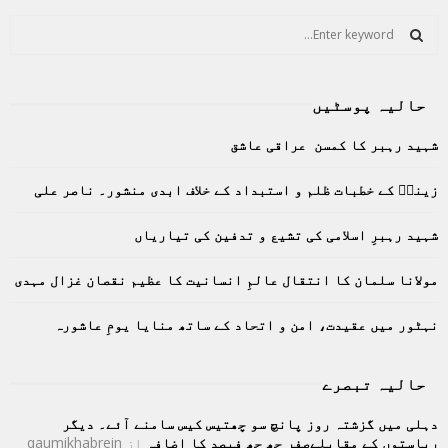
S
e
a
S
r
حالیہ پوسٹیں
c
E
h
شہید رہبر کا کمسن عراقی عاشق
f
A
o
زینبؑ کے خطبات ظلم و استبداد کے خلاف ابدی منشور۔ ناصر علی
r
R
:
C
شہید رہبرِ اسلامی کی تشیع و تدفین کی تیاریاں
H
مولانا سلمان کا انتقال عالمِ انسانیت کا عظیم نقصان غزال مہدی
نہٹور میں عقیدت، امن و اتحاد کے ساتھ منایا یومِ عاشورہ
حالیہ تبصرے
دہلی میں گزشتہ روز پانچ سو چھتیس کیس سامنے آئے۔ دیگر
ریاستوں کے مقابلےصفر چھ چھ فیصد کا اضافہ
از
qaumikhabrein