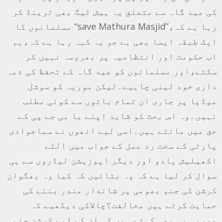
کی عید گاہ سے متعلق یہ ہیش ٹیگ بھی ٹرینڈ کر
رہا ہے کہ،”save Mathura Masjid“ مسلمانوں کا
ایک طبقہ ایسا بھی ہے جو یہ کہہ رہا ہے کہ،ہم
اب حکومت اور انتظامیہ پر بھروسہ نہیں کر
سکتے،اور مسلمانوں کو عید گاہ کے تحفظ کی ذمہ
داری خود لینی چاہیے۔لیکن موریہ کو سوشل
میڈیا پر جاری ان تمام باتوں سے کوئی مطلب
نہیں۔وہ اس بحث کو شاید اپنے یا بی جے پی کے
حق میں مانتے ہیں۔اسی لیے انھوں نے سماجوادی
پارٹی کے سخت رد عمل کے جواب میں الٹے
اکھیلیش یادو اور دیگر اپوزیشن لیڈروں سے ہی
سوال کر لیا ہے کہ وہ بتائیں کہ کیا وہ بھگوان
کرشن کی جنم بھومی پر شاندار مندر بننے کی
حمایت کرتے ہیں مخالفت؟چالاکی دیکھیے کہ
موریہ یہ بھی کہتے ہیں کہ ان کے لیے کرشن جنم