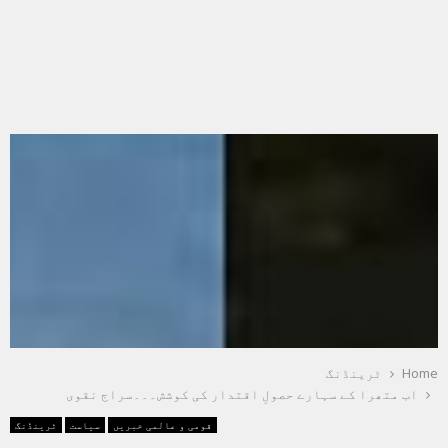
Home
ٹرینڈنگ
اب متھرا کے سہارے حصولِ اقتدار کی کوشش۔۔۔سراج نقوی
قومی و عالمی خبریں
سیاست
ٹرینڈنگ