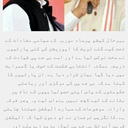
بہرحال کیشو پرساد موریہ کے سیاسی مفادات کے
تحت کیے گئے ٹویٹ کا اپوزیشن کی کئی پارٹیوں
نے سخت نوٹس لیا ہے اور اسے بی جے پی قیادت کے
ذریعہ ممکنہ انتخابی شکست کے خوف یا گھبراہٹ
میں دیا گیا بیان قرار دیا ہے۔ان پارٹیوں کا
کہنا ہے کہ بی جے پی کی مرکزی اور ریاستی
حکومتوں کے پاس اپنی حصولیابیوں کے نام پر
بتانے کے لیے کچھ نہیں ہے،اس لیے وہ پھر فرقہ
وارانہ موضوعات کے سہارے الیکشن جیتنا چاہتی
ہے۔کانگریس ترجمان نے تو دعویٰ کیا کہ الیکشن
قریب آنے تک بی جے پی لیڈر مزید زہریلے اور