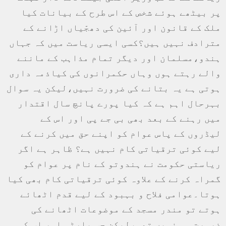
پر بیٹھے ہوئے شخص کے اس طرح کے بیانات کیا
ملک کے قانون اور آئین کی دھجّیاں اڑانے کے
مترادف نہیں ہیں؟کسی ایسی ریاست میں کہ جہاں
ہندو،مسلمان اور دیگر تمام مذاہب کے ماننے
والے رہتے ہوں وہاں حکمرانوں کی کیاذمہ داری
ہوتی ہے یہ بتانے کی ضرورت نہیں،لیکن یہ سوال
بہرحال اہم ہے کہ کیا پورے پانچ سال اقتدار
میں رہنے کے بعد بھی بی جے پی اور اس کے
لیڈروں کے پاس عوام کو اپنے حق میں کرنے کے
لیے کوئی ترقیاتی کام نہیں ہے؟ ظاہر ہے اگر
ریاستی حکومت نے ہندوتو کے نام پر عوام کو
گمراہ کرنے کے علاوہ کوئی ترقیاتی کام بھی کیا
ہوتا۔عوامی فلاح و بہبود کے لیے قدم اٹھائے
ہوتے تو مندر مسجد کے موضوعات اٹھانے کی
ضرورت ہی نہیں تھی،لیکن جس پارٹی اور اس کی