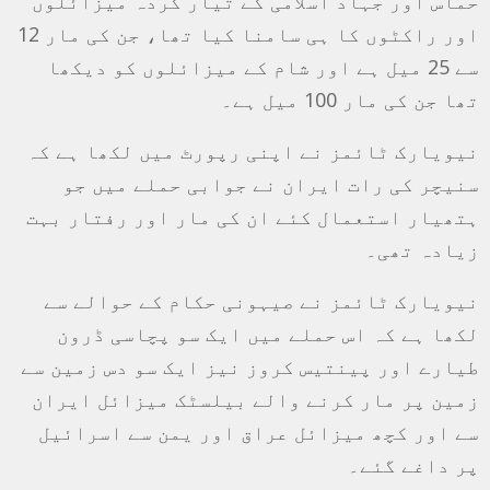
حماس اور جہاد اسلامی کے تیار کردہ میزائلوں
اور راکٹوں کا ہی سامنا کیا تھا، جن کی مار 12
سے 25 میل ہے اور شام کے میزائلوں کو دیکھا
تھا جن کی مار 100 میل ہے۔
نیویارک ٹائمز نے اپنی رپورٹ میں لکھا ہے کہ
سنیچر کی رات ایران نے جوابی حملے میں جو
ہتھیار استعمال کئے ان کی مار اور رفتار بہت
زیادہ تھی۔
نیویارک ٹائمز نے صیہونی حکام کے حوالے سے
لکھا ہے کہ اس حملے ميں ایک سو پچاسی ڈرون
طیارے اور پینتیس کروز نیز ایک سو دس زمین سے
زمین پر مار کرنے والے بیلسٹک میزائل ایران
سے اور کچھ میزائل عراق اور یمن سے اسرائیل
پر داغے گئے۔