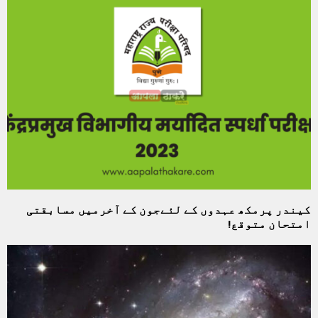
کیندر پرمکھ عہدوں کے لئےجون کے آخرمیں مسابقتی
امتحان متوقع!