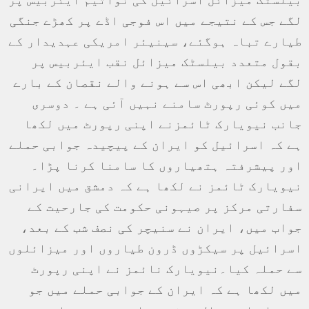
لگے جس کے نتیجے میں اس فوجی اڈے پر کھڑے جنگی
طیارے تباہ ہوگئے، سینیئر امریکی عہدیدار کے
بقول متعدد بیلسٹک میزائل نقب ایئربیس پر
لگے لیکن ابھی اس سے ہونے والے نقصان کے بارے
میں کوئی رپورٹ سامنے نہيں آئی ہے ۔ دوسری
جانب نیویارک ٹائمزنے اپنی رپورٹ میں لکھا
ہے کہ اسرائیل کو ایران کے پیچیدہ جوابی حملے
اور پیشرفتہ ہتھیاروں کا سامنا کرنا پڑا۔
نیویارک ٹائمز نے لکھا ہے کہ دمشق میں ایرانی
سفارتی مرکز پر صیہونی حکومت کی جارحیت کے
جواب میں، ایران نے سنیچر کی نصف شب کے بعد،
اسرائيل پر سیکڑوں ڈرون طیاروں اور میزائلوں
سے حملہ کیا۔نیویارک نائمز نے اپنی رپورٹ
میں لکھا ہے کہ ایران کے جوابی حملے میں جو