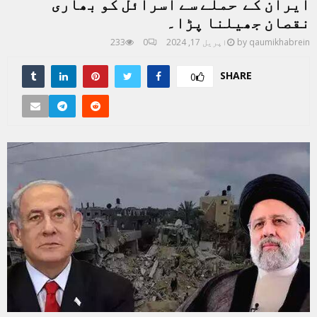
ایران کے حملے سے اسرائل کو بھاری
نقصان جھیلنا پڑا۔
qaumikhabrein
by
اپریل 17, 2024
0
233
SHARE
0