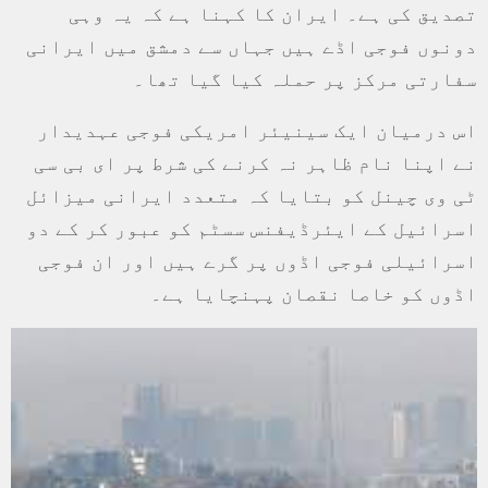
تصدیق کی ہے۔ ایران کا کہنا ہے کہ یہ وہی
دونوں فوجی اڈے ہيں جہاں سے دمشق میں ایرانی
سفارتی مرکز پر حملہ کیا گیا تھا۔
اس درمیان ایک سینیئر امریکی فوجی عہدیدار
نے اپنا نام ظاہر نہ کرنے کی شرط پر ای بی سی
ٹی وی چینل کو بتایا کہ متعدد ایرانی میزائل
اسرائیل کے ايئرڈیفنس سسٹم کو عبور کر کے دو
اسرائیلی فوجی اڈوں پر گرے ہيں اور ان فوجی
اڈوں کو خاصا نقصان پہنچایا ہے۔