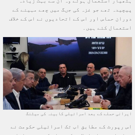
ہتھیار استعمال ہوئے وہ ان سے بہت زیادہ
پیچیدہ تھے جو غزہ کی جںگ میں چھے مہینے کے
دوران حماس اور اس کے اتحادیوں نے اس کے خلاف
استعمال کئے ہیں۔
ایرانی حملے کے بعد اسرائیلی کابینہ کی میٹنگ
اس رپورٹ کے مطابق اب تک اسرائيلی حکومت نے