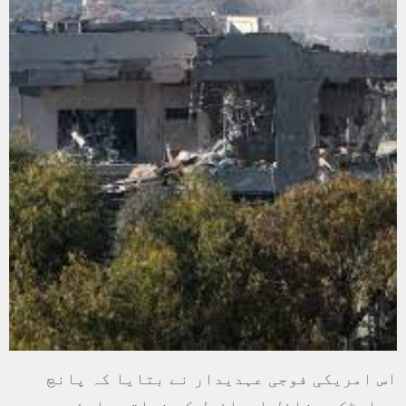
اس امریکی فوجی عہدیدار نے بتایا کہ پانچ
بیلسٹک میزائل اسرائیل کی نواتیم ایئربیس پر