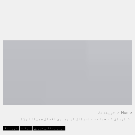
Home
ٹرینڈنگ
ایران کے حملے سے اسرائل کو بھاری نقصان جھیلنا پڑا۔
قومی و عالمی خبریں
سیاست
ٹرینڈنگ