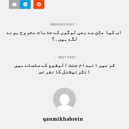
PREVIOUS POST
اب کیا مٹن سے بھی لوگوں کے جذبات مجروح ہونے
لگے ہیں۔؟
NEXT POST
قم میں انہدام جنت البقیع کے سلسلے میں
انٹرنیشنل کانفرنس
qaumikhabrein