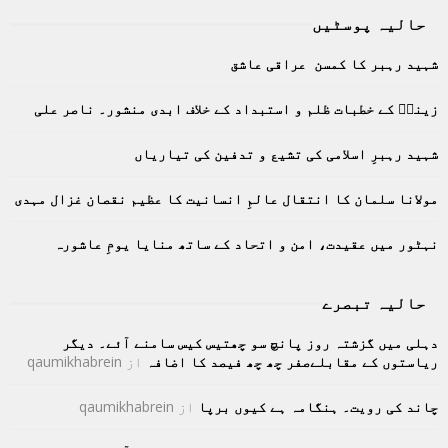
r
حالیہ پوسٹیں
c
E
h
شہید رہبر کا کمسن عراقی عاشق
f
A
o
زینبؑ کے خطبات ظلم و استبداد کے خلاف ابدی منشور۔ ناصر علی
r
R
:
C
شہید رہبرِ اسلامی کی تشیع و تدفین کی تیاریاں
H
مولانا سلمان کا انتقال عالمِ انسانیت کا عظیم نقصان غزال مہدی
نہٹور میں عقیدت، امن و اتحاد کے ساتھ منایا یومِ عاشورہ
حالیہ تبصرے
دہلی میں گزشتہ روز پانچ سو چھتیس کیس سامنے آئے۔ دیگر
ریاستوں کے مقابلےصفر چھ چھ فیصد کا اضافہ
از
qaumikhabrein
چاند کی رویت۔ ہنگامہ ہے کیوں برپا
از
qaumikhabrein