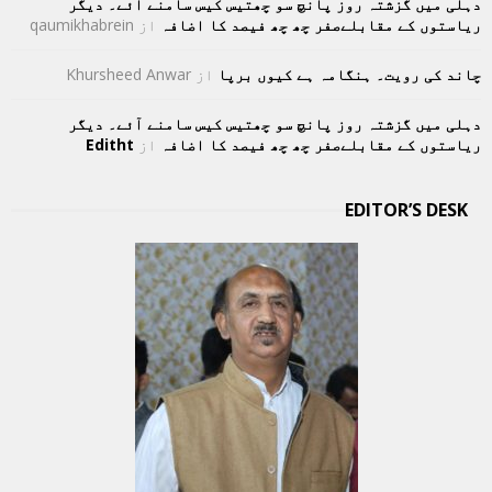
دہلی میں گزشتہ روز پانچ سو چھتیس کیس سامنے آئے۔ دیگر
ریاستوں کے مقابلےصفر چھ چھ فیصد کا اضافہ
از
qaumikhabrein
چاند کی رویت۔ ہنگامہ ہے کیوں برپا
از
Khursheed Anwar
دہلی میں گزشتہ روز پانچ سو چھتیس کیس سامنے آئے۔ دیگر
ریاستوں کے مقابلےصفر چھ چھ فیصد کا اضافہ
از
Editht
EDITOR’S DESK