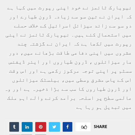
نیویارک ٹائمز نے خود اپنی رپورٹ میں کہا ہے
کہ ایران نے تین سو سے زیادہ ڈرون طیارے اور
دو سو سے زائد میزائل اسرائیل کے خلاف حملے
میں استعمال کئے ہيں۔ نیویارک ٹائمز نے اپنی
رپورٹ میں لکھا ہے کہ ایران نے گزشتہ چند
عشروں میں اپنی دفاعی طاقت بڑھانے میں، دور
مار میزائلوں ، ڈرون طیاروں اور ایئر ڈیفنس
سسٹم پر اپنی توجہ مرکوز رکھی ہے اور اس وقت
اس کے پاس مشرق وسطی میں، بیلسٹک میزائلوں
اور ڈرون طیاروں کا سب سے بڑا ذخیرہ ہے اور وہ
عالمی سطح پر اسلحہ برآمد کرنے والے اہم ملک
میں تبدیل ہو رہا ہے
SHARE
0