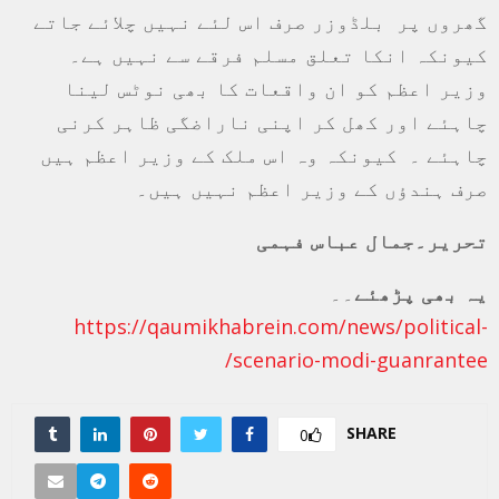
گھروں پر بلڈوزر صرف اس لئے نہیں چلائے جاتے
کیونکہ انکا تعلق مسلم فرقے سے نہیں ہے۔
وزیر اعظم کو ان واقعات کا بھی نوٹس لینا
چاہئے اور کھل کر اپنی ناراضگی ظاہر کرنی
چاہئے ۔ کیونکہ وہ اس ملک کے وزیر اعظم ہیں
صرف ہندؤں کے وزیر اعظم نہیں ہیں۔
تحریر۔جمال عباس فہمی
یہ بھی پڑھئے
۔۔
https://qaumikhabrein.com/news/political-
scenario-modi-guanrantee/
SHARE
0