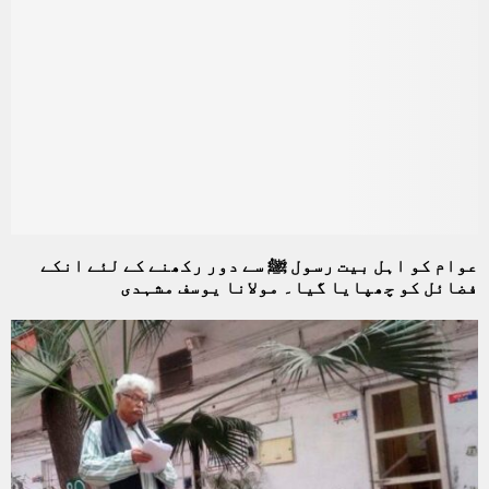
عوام کو اہل بیت رسول ﷺ سے دور رکھنے کے لئے انکے
فضائل کو چھپایا گیا۔ مولانا یوسف مشہدی