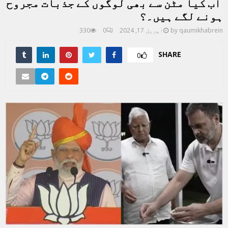
اب کیا مٹن سے بھی لوگوں کے جذبات مجروح
ہونے لگے ہیں۔؟
qaumikhabrein
by
اپریل 17, 2024
0
330
SHARE
0