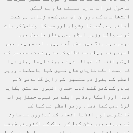
ماحول تو اب بارہ مہینے عام ہے لیکن
انتخابات کے دوران اس میں کچھ زیادہ ہی شدت
آجاتی ہے۔ ‘سب کا وشواس اور سب کا وکاس’ کی بات
کرنے والے وزیر اعظم بھی چناؤ ماحول میں
دوسرے ہی رنگ میں نظر آتے ہیں۔ اودھم پور میں
انہوں نے ریلی سے خطاب کرتے ہوئے دو ستمبر کے
ایک واقعہ کا حوالہ دیتے ہوئے ایسا بیان دیا
کہ جسے انکے شایان شان نہیں کہا جاسکتا۔ وزیر
اعظم کے بقول دو ستمبر کو راہل گاندھی لالو
یادو کے گھر گئے تھے جہاں انہوں نے مٹن پکایا
تھا اور اسکا ویڈیو اپنے یو ٹیوب چینل پر اپ
لوڈ بھی کیا تھا۔ وزیر اعظم نے کہا کہ
کانگریس اور انڈیا اتحاد کے لیڈروں نے ساون
کے مہینے میں مٹن کھا کر ملک کے اکثریتی طبقے
کے جزبات کو ٹھیس پہونچائی۔ وزیر اعظم نے کہا