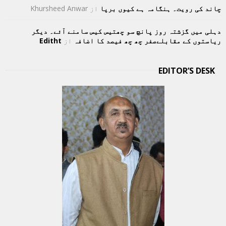
چاند کی رویت۔ ہنگامہ ہے کیوں برپا
از
Khursheed Anwar
دہلی میں گزشتہ روز پانچ سو چھتیس کیس سامنے آئے۔ دیگر
ریاستوں کے مقابلےصفر چھ چھ فیصد کا اضافہ
از
Editht
EDITOR’S DESK