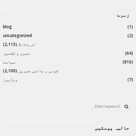
زمرے
blog
(1)
uncategorized
(2)
ٹرینڈنگ
(2,115)
(64)
جموں و کشمیر
(810)
سیاست
قومی و عالمی خبریں
(2,100)
(7)
ویڈیوز
S
e
a
S
r
حالیہ پوسٹیں
c
E
h