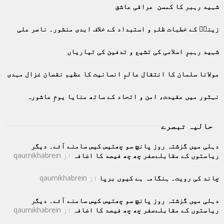
شہید رہبر کا کمسن عراقی عاشق
f
A
o
زینبؑ کے خطبات ظلم و استبداد کے خلاف ابدی منشور۔ ناصر علی
r
R
:
C
شہید رہبرِ اسلامی کی تشیع و تدفین کی تیاریاں
H
مولانا سلمان کا انتقال عالمِ انسانیت کا عظیم نقصان غزال مہدی
نہٹور میں عقیدت، امن و اتحاد کے ساتھ منایا یومِ عاشورہ
حالیہ تبصرے
دہلی میں گزشتہ روز پانچ سو چھتیس کیس سامنے آئے۔ دیگر
ریاستوں کے مقابلےصفر چھ چھ فیصد کا اضافہ
از
qaumikhabrein
چاند کی رویت۔ ہنگامہ ہے کیوں برپا
از
qaumikhabrein
دہلی میں گزشتہ روز پانچ سو چھتیس کیس سامنے آئے۔ دیگر
ریاستوں کے مقابلےصفر چھ چھ فیصد کا اضافہ
از
qaumikhabrein