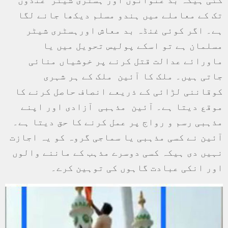
تک کے معاملے میں ہندو مسلم دیکھا جانے لگا
ہے۔ اگر کوئی غنڈہ بد معاش اورہسٹری شیٹر
مسلمان ہے تو اسکے پولیس تحویل میں یا
ماورائے عدالت قتل کرنے پر خوشیاں منائی
جاتی ہیں۔ ملک کا آئین ملک کے ہر شہری
کوقاننی لڑائی کے ذریعے انصاف حاصل کرنے کا
موقع دیتا ہے۔ آئین مذہبی آزادی اور اپنے
مذہبی رسم و رواج پر عمل کرنے کا حق دیتا ہے۔
آئین نے کسی مذہبی یا سماجی گروہ کو یہ اجازت
نہیں دی ہیکہ کسی دوسرے مذہب کے ماننے والوں
اور انکی عبادت گاہوں کی توہین کرے۔