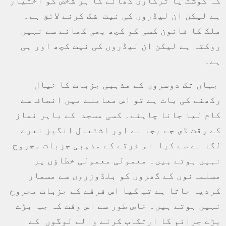
ہے لیکن ان لیڈروں کی نیت شک کرنے لائق ہے۔
ملک کا قانون کسی کو کچھ بھی کھانے سے نہیں
روکتا ہے لیکن ان لیڈروں کی نیت کچھ اور ہی
ہے۔
جہاں تک دوسروں کے مذہبی جزبات کا خیال
رکھنے کی بات ہے تو اس معاملے میں انصاف سے
کام لیا جانا چاہئے۔ کسی مسجد کے باہر نماز
کے وقت ڈی جے بجا نے اور اشتعال انگیز نعرے
لگا نے سے کیا اس فرقے کے مذہبی جزبات مجروح
نہیں ہوتے ہیں۔ معمولی معمولی خطاؤں پر
مسلمانوں کے گھروں کو بلڈوزروں سے مسمار
کردیا جاتا ہے تب کیا اس فرقے کے جزبات مجروح
نہیں ہوتے ہیں۔ خاص طور سے اس وقت کہ جب بڑے
بڑے جرائم کا ارتکاب کرنے والے لوگوں کے