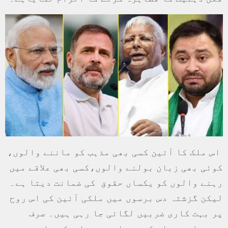
اس ملک کا آئین کسی بھی مذہب کو ماننے والوں،
کوئی بھی زبان بولنے والوں،کسی بھی علاقے میں
رہنے والوں کو یکساں حقوق کی ضمانت دیتا ہے۔
لیکن گزشتہ دس برسوں میں ملکی آئین کی اس روح
پر بہت کاری ضربیں لگائی جا رہی ہیں۔ صرف