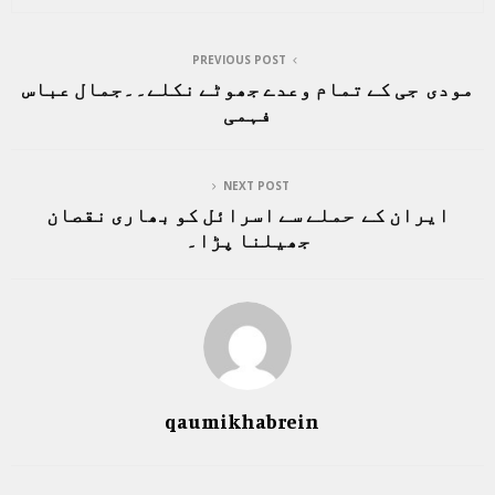
PREVIOUS POST
مودی جی کے تمام وعدے جھوٹے نکلے۔۔جمال عباس
فہمی
NEXT POST
ایران کے حملے سے اسرائل کو بھاری نقصان
جھیلنا پڑا۔
qaumikhabrein