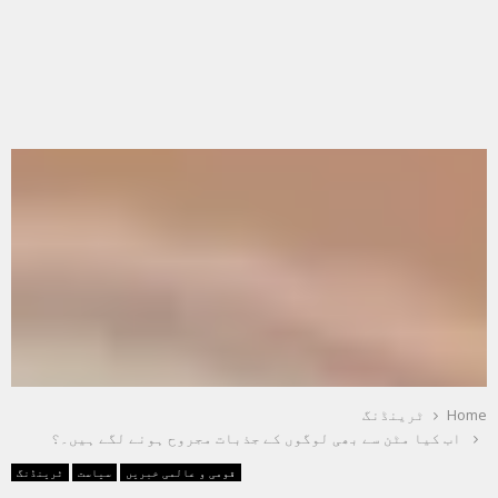
Home
ٹرینڈنگ
اب کیا مٹن سے بھی لوگوں کے جذبات مجروح ہونے لگے ہیں۔؟
قومی و عالمی خبریں
سیاست
ٹرینڈنگ