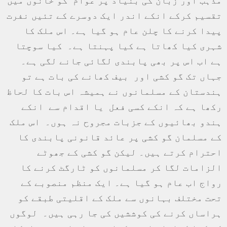
مذہب اور زبان کی بنیاد پر عوام کو خانوں میں
تقسیم کرکے انکے اندر ایک دوسرے کے تئیں نفرت
پیدا کرنے کا چلن عام ہو گیا ہے۔ اس ملک کا
شہری کیا کھاتا ہے کیا پہنتا ہے۔ کیا سوچتا
ہے اب اس پر بھی پابندی لگائی جانے لگی ہے۔
جہاں تک گو کشی اور بیف کھانے کی بات ہے تو
ہندستان کے مسلمانوں نے ہمیشہ اس بات کا لحاظ
رکھا ہے کہ انکے کسی فعل یا اقدام سے انکے
ہندو بھائیوں کے جزبات مجروح نہ ہوں۔ اس ملک
کے مسلمان گو کشی پر عائد قانونی پابندی کا
احترام کرتے ہیں۔ لیکن گو کشی کے جھوٹے
الزامات لگا کر مسلمانوں کو ٹارگٹ کرنے کا
رواج اب عام ہو گیا ہے۔ ایک منظم منصوبے کے
تحت مختلف بہانوں سے ملک کے اقلیتی طبقے کو
ہراساں کرنے کی کوششیں کی جا رہی ہیں۔ لوگوں