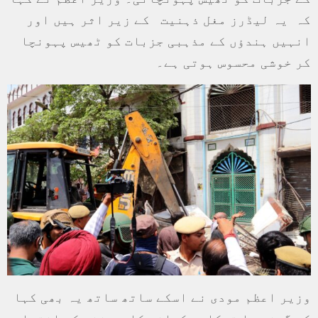
کہ یہ لیڈرز مغل ذہنیت کے زیر اثر ہیں اور
انہیں ہندؤں کے مذہبی جزبات کو ٹھیس پہونچا
کر خوشی محسوس ہوتی ہے۔
وزیر اعظم مودی نے اسکے ساتھ ساتھ یہ بھی کہا
کہ گوشت یا ترکاری کھانے کا ہر شخص کو اختیار