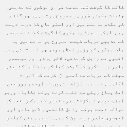
گائے کا گوشت کھانے سے تو ان لوگوں کے مذہبی
جذبات یقینی طور پر مجروح ہوتے ہیں جو گائے
کو مقدس مانتے ہیں اور اسکو ماں کا درجہ دیتے
ہیں لیکن بھیڑ یا بکری کا گوشت کھانے سے کسی
کے مذہبی جزبات کیسے مجروح ہو جاتے ہیں یہ
بات لوگوں کو وزیر اعظم مودی جی نے بتائی ہے۔
انہوں نے راہل گاندھی، لالو یادو اور تیجسوی
یادو پر بکری کا گوشت کھا کر ملک کے اکثریتی
طبقے کے جزبات سے کھلواڑ کرنے کا الزام
لگایا ہے۔۔ یہ الزام انہوں نے اودھم پور میں
ایک چناؤ ریلی سے خطاب کرتے ہوئے لگایا۔ وزیر
اعظم مودی نے گزشتہ دو ستمبر کے ایک واقعہ کا
حوالہ دیتے ہوئے راہل گاندھی، لالو یادو اور
تیجسوی یادو پر ساون کے مہینے میں مٹن کھاکر
مغل ذہنیت کا مظاہرہ کرنے کا الزام لگایاہے۔