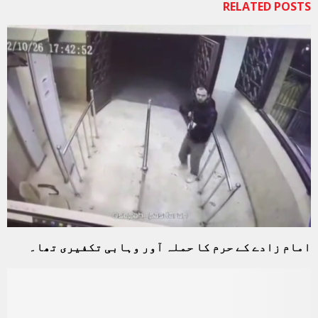
RELATED POSTS
امام زادے کے حرم کا حملہ آور وہابی تکفیری تھا۔