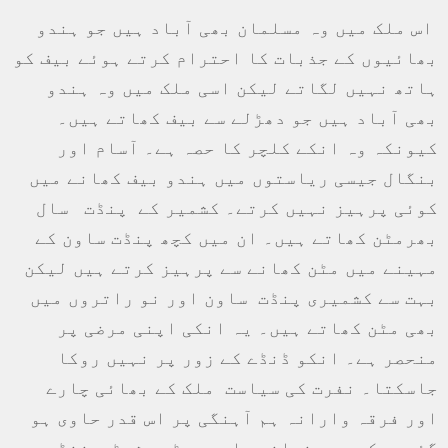
اس ملک میں وہ مسلمان بھی آباد ہیں جو ہندو
بھائیوں کے جذبات کا احترام کرتے ہوئے بیف کو
ہاتھ نہیں لگاتے لیکن اسی ملک میں وہ ہندو
بھی آباد ہیں جو دھڑلے سے بیف کھاتے ہیں۔
کیونکہ وہ انکے کلچر کا حصہ ہے۔ آسام اور
بنگال جیسی ریاستوں میں ہندو بیف کھانے میں
کوئی پرہیز نہیں کرتے۔ کشمیر کے پنڈت سال
بھرمٹن کھاتے ہیں۔ ان میں کچھ پنڈت ساون کے
مہینے میں مٹن کھانے سے پرہیز کرتے ہیں لیکن
بہت سے کشمیری پنڈت ساون اور نو راتروں میں
بھی مٹن کھاتے ہیں۔ یہ انکی اپنی مرضی پر
منحصر ہے۔ انکو ڈنڈے کے زور پر نہیں روکا
جاسکتا۔ نفرت کی سیاست ملک کے بھائی چارے
اور فرقہ وارانہ ہم آہنگی پر اس قدر حاوی ہو
گئی ہیکہ بد عنوانوں اور ہسٹری شیٹر غنڈوں