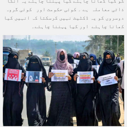
کو کیا کھانا چاہئے کیا پہننا چاہئے یہ انکا
ذاتی معاملہ ہے ۔ کوئی حکومت اور کوئی گروہ
دوسروں کو یہ ڈکٹیٹ نہیں کرسکتا کہ انہیں کیا
کھانا چاہئے اور کیا پہننا چاہئے۔