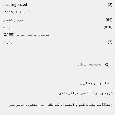
uncategorized
(2)
ٹرینڈنگ
(2,115)
(64)
جموں و کشمیر
(810)
سیاست
قومی و عالمی خبریں
(2,100)
(7)
ویڈیوز
S
e
a
S
r
حالیہ پوسٹیں
c
E
h
شہید رہبر کا کمسن عراقی عاشق
f
A
o
زینبؑ کے خطبات ظلم و استبداد کے خلاف ابدی منشور۔ ناصر علی
r
R
: