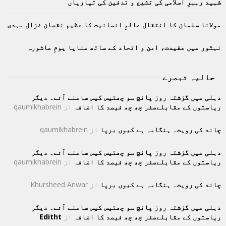
C
شہید رہبرِ اسلامی کی تشیع و تدفین کی تیاریاں
H
مولانا سلمان کا انتقال عالمِ انسانیت کا عظیم نقصان غزال مہدی
نہٹور میں عقیدت، امن و اتحاد کے ساتھ منایا یومِ عاشورہ
حالیہ تبصرے
دہلی میں گزشتہ روز پانچ سو چھتیس کیس سامنے آئے۔ دیگر
ریاستوں کے مقابلےصفر چھ چھ فیصد کا اضافہ
از
qaumikhabrein
چاند کی رویت۔ ہنگامہ ہے کیوں برپا
از
qaumikhabrein
دہلی میں گزشتہ روز پانچ سو چھتیس کیس سامنے آئے۔ دیگر
ریاستوں کے مقابلےصفر چھ چھ فیصد کا اضافہ
از
qaumikhabrein
چاند کی رویت۔ ہنگامہ ہے کیوں برپا
از
Khursheed Anwar
دہلی میں گزشتہ روز پانچ سو چھتیس کیس سامنے آئے۔ دیگر
ریاستوں کے مقابلےصفر چھ چھ فیصد کا اضافہ
از
Editht