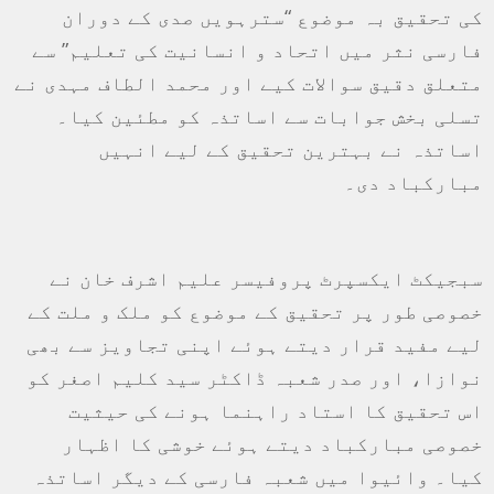
کی تحقیق بہ موضوع “سترہویں صدی کے دوران
فارسی نثر میں اتحاد و انسانیت کی تعلیم” سے
متعلق دقیق سوالات کیے اور محمد الطاف مہدی نے
تسلی بخش جوابات سے اساتذہ کو مطئین کیا۔
اساتذہ نے بہترین تحقیق کے لیے انہیں
مبارکباد دی۔
سبجیکٹ ایکسپرٹ پروفیسر علیم اشرف خان نے
خصوصی طور پر تحقیق کے موضوع کو ملک و ملت کے
لیے مفید قرار دیتے ہوئے اپنی تجاویز سے بھی
نوازا، اور صدر شعبہ ڈاکٹر سید کلیم اصغر کو
اس تحقیق کا استاد راہنما ہونے کی حیثیت
خصوصی مبارکباد دیتے ہوئے خوشی کا اظہار
کیا۔ وائیوا میں شعبہ فارسی کے دیگر اساتذہ