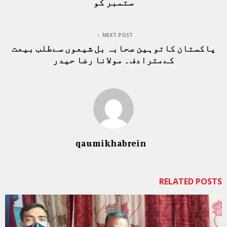
ستمبر کو
NEXT POST
پاکستان کاتوہین صحابہ بل شیعوں سےطلب بیعت
کےمترادف۔ مولانا رضا حیدر
qaumikhabrein
RELATED POSTS