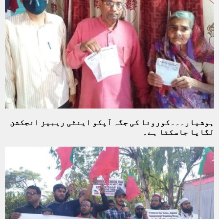
ہوشیار۔۔۔کورونا کی جگہ آپکو اینٹی ریبیز انجکشن
لگایا جاسکتا ہے۔