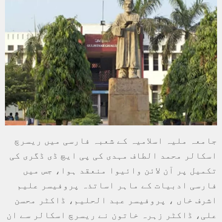
جامعہ ملیہ اسلامیہ کے شعبہ فارسی میں ریسرچ
اسکالر محمد الطاف مہدی کی پی ایچ ڈی ڈگری کی
تکمیل پر آن لائن وائیوا منعقد ہوا، جس میں
فارسی ادبیات کے ماہر اساتذہ پروفیسر علیم
اشرف خاں ، پروفیسر عبد الحلیم، ڈاکٹر محسن
علی، ڈاکٹر زہرہ خاتون نے ریسرچ اسکالر سے ان