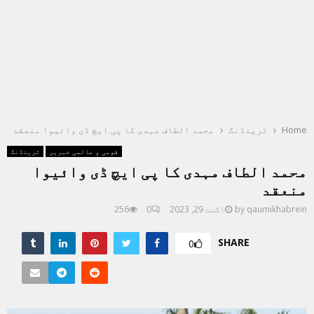
Home
ٹرینڈنگ
محمد الطاف مہدی کا پی ایچ ڈی وائیوا منعقد
قومی و عالمی خبریں
ٹرینڈنگ
محمد الطاف مہدی کا پی ایچ ڈی وائیوا
منعقد
qaumikhabrein
by
اگست 29, 2023
0
256
SHARE
0