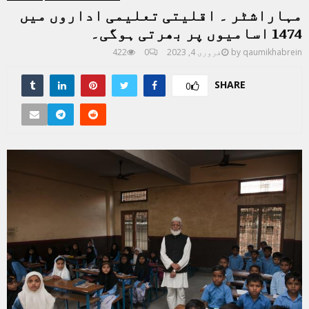
مہاراشٹر ۔ اقلیتی تعلیمی اداروں میں
1474 اسامیوں پر بھرتی ہوگی۔
qaumikhabrein
by
فروری 4, 2023
0
422
SHARE
0