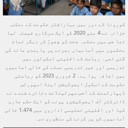
کورونا کے دور میں مہاراشٹر حکومت کے محکمہ
خزانہ نے 4 مئی 2020 کو ایک سرکاری فیصلہ لیا
تھا جس میں محکمہ صحت کو چھوڑ کر دیگر تمام
محکموں میں آسامیاں بھرنے پر پابندی عائد کی
گئی تھی۔ ریاست کے اقلیتی اسکولوں میں
تدریسی اور غیر تدریسی عملے کی خالی اسامیوں
میں اضافہ ہوا ہے۔ 2 فروری 2023 کو ریاستی
حکومت کے اسکول ایجوکیشن اینڈ اسپورٹس
ڈیپارٹمنٹ کے آفس سپرٹینڈنٹ دتاترے شندے نے
ڈائرکٹر آف ایجوکیشن، پونے کو ایک حکم جاری
کیا اور اقلیتی تعلیمی اداروں میں 1,474 خالی
آسامیوں کو پر کرنے کی منظوری دی۔