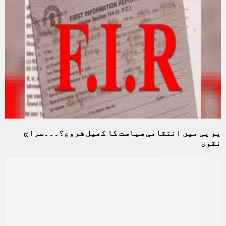
یو پی میں انتقامی سیاست کا کھیل شروع؟۔۔۔سراج
نقوی