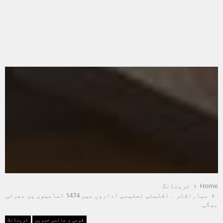
Home
ٹرینڈنگ
مہاراشٹر ۔ اقلیتی تعلیمی اداروں میں 1474 اسامیوں پر بھرتی
ہوگی۔
قومی و عالمی خبریں
ٹرینڈنگ