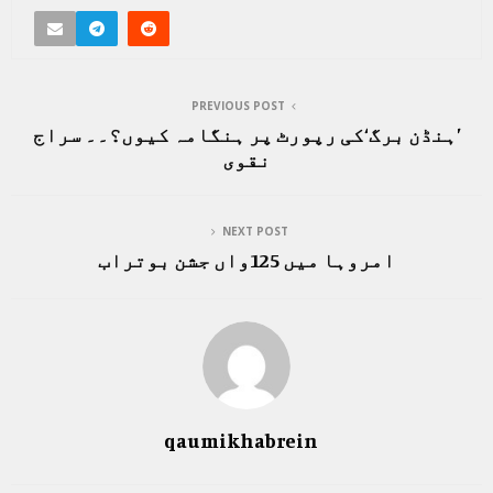
PREVIOUS POST
’ہنڈن برگ‘کی رپورٹ پر ہنگامہ کیوں؟۔۔ سراج
نقوی
NEXT POST
امروہا میں 125واں جشن بوتراب
qaumikhabrein