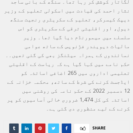
لگاتار کوشش کر رہا تھا۔ سنگھ کے بانی ساجد
نثار احمد کی قیادت میں اسکولی تعلیم کے وزیر
دیپک کیسرکر، تعلیم کے سکریٹری رنجیت سنگھ
دیول، اور اقلیتی ترقی کے سکریٹری کو اس
سلسلے میں میمورنڈم دیا گیا تھا۔ وزیر
مالیات دیویندر فڑنویس کے ساتھ عوامی
نمائندوں کے ہمراہ میٹنگز بھی کی گئی تھیں۔۔
حکم نامے میں کہا گیا ہے کہ ریاست کے اقلیتی
تعلیمی اداروں میں 265 اضافی اساتذہ کو
ایڈجسٹ کرنے کی شرط کے ساتھ، محکمہ خزانہ کے
12 دسمبر 2022 کے حکم نامہ کی روشنی میں
اساتذہ کی کل 1,474 ضروری خالی آسامیوں کو پر
کرنے کے لیے منظوری دی گئی ہے۔
SHARE
0