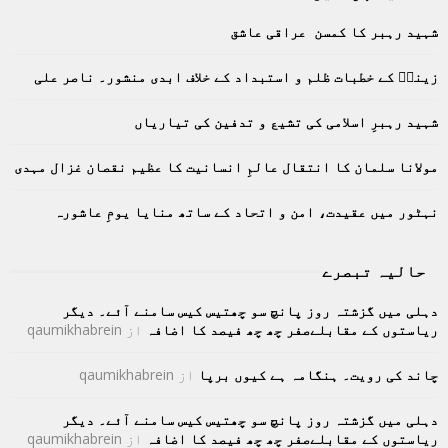
E
h
شہید رہبر کا کمسن عراقی عاشق
f
A
o
زینبؑ کے خطبات ظلم و استبداد کے خلاف ابدی منشور۔ ناصر علی
r
R
:
C
شہید رہبرِ اسلامی کی تشیع و تدفین کی تیاریاں
H
مولانا سلمان کا انتقال عالمِ انسانیت کا عظیم نقصان غزال مہدی
نہٹور میں عقیدت، امن و اتحاد کے ساتھ منایا یومِ عاشورہ
حالیہ تبصرے
دہلی میں گزشتہ روز پانچ سو چھتیس کیس سامنے آئے۔ دیگر
ریاستوں کے مقابلےصفر چھ چھ فیصد کا اضافہ
از
qaumikhabrein
چاند کی رویت۔ ہنگامہ ہے کیوں برپا
از
qaumikhabrein
دہلی میں گزشتہ روز پانچ سو چھتیس کیس سامنے آئے۔ دیگر
ریاستوں کے مقابلےصفر چھ چھ فیصد کا اضافہ
از
qaumikhabrein