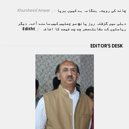
چاند کی رویت۔ ہنگامہ ہے کیوں برپا
از
Khursheed Anwar
دہلی میں گزشتہ روز پانچ سو چھتیس کیس سامنے آئے۔ دیگر
ریاستوں کے مقابلےصفر چھ چھ فیصد کا اضافہ
از
Editht
EDITOR’S DESK