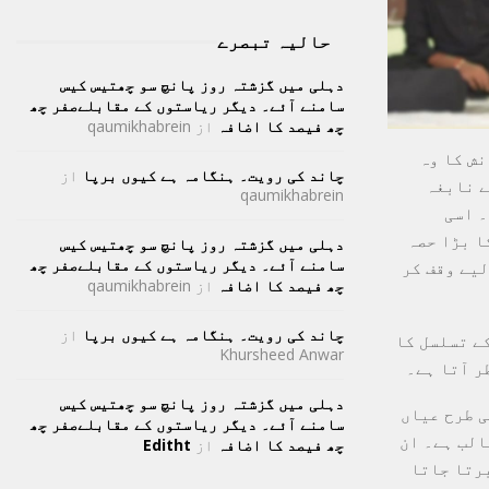
حالیہ تبصرے
دہلی میں گزشتہ روز پانچ سو چھتیس کیس
سامنے آئے۔ دیگر ریاستوں کے مقابلےصفر چھ
چھ فیصد کا اضافہ
از
qaumikhabrein
نش کا وہ
چاند کی رویت۔ ہنگامہ ہے کیوں برپا
از
ے نابغہ
qaumikhabrein
۔ اسی
ا بڑا حصہ
دہلی میں گزشتہ روز پانچ سو چھتیس کیس
سامنے آئے۔ دیگر ریاستوں کے مقابلےصفر چھ
لیے وقف کر
چھ فیصد کا اضافہ
از
qaumikhabrein
چاند کی رویت۔ ہنگامہ ہے کیوں برپا
از
ے تسلسل کا
Khursheed Anwar
ر آتا ہے۔
دہلی میں گزشتہ روز پانچ سو چھتیس کیس
ی طرح عیاں
سامنے آئے۔ دیگر ریاستوں کے مقابلےصفر چھ
الب ہے۔ ان
چھ فیصد کا اضافہ
از
Editht
برتا جاتا