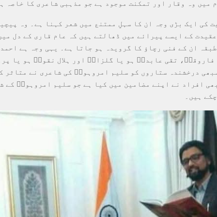
ام میں وہ وقار اور تمکنت موجود ہے جو مذہبی شاعری کا خاصہ ہ
ت کی ایک بڑی وجہ ان کا سہلِ ممتنع میں شعر کہنا ہے۔ وہ پیچی
عقیدت کے ایسے پیرائے میں ڈھالتے ہیں کہ عام قاری کے دل میں
طبقہ ان کے فنی رچاؤ کا گرویدہ ہو جاتا ہے۔ یہی وجہ ہے احمد 
فاروقیؔ، تقی عابدیؔ ہو یا گلزارؔ اور ہلال نقویؔ ہو یا پر
بھی درخشندہ ستاروں کو سلیم امروہویؔ کی شاعری نے متاثر کی
ھی افراد نے اپنے مضامین میں کیا ہے جو سلیم امروہویؔ کے ش
چکے ہیں۔