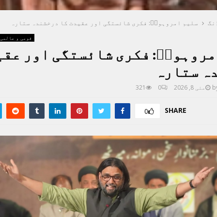
نگ
​سلیم امروہویؔ: فکری شائستگی اور عقیدت کا درخشندہ ستارہ
قومی و عالمی
مروہویؔ: فکری شائستگی اور عقی
ہ ستارہ
b
مئی 8, 2026
0
321
SHARE
0