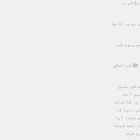
) کی یہ
 نے یہ ثابت
مروہوی کے
ﷺ کے اخلاق
ت کو مکمل
میں اللہ
 وہ کائنات
ی دنیا کا
و سنتا آیا
ہ نعت کہنا
ی طرف