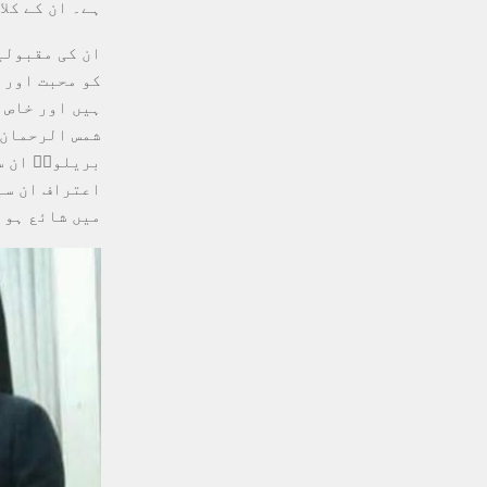
ہے۔ ان کے کل
​ان کی مقبولی
کو محبت اور 
ہیں اور خاص 
شمس الرحمان 
بریلویؔ ان س
اعتراف ان سب
میں شائع ہو 