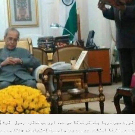
کوزے میں دریا بند کرنے کا فن ہے، اور جب تذکرہ رسولِ اکرم 
ت اور ان کا انتخاب غیر معمولی اہمیت اختیار کر جاتا ہے۔ س