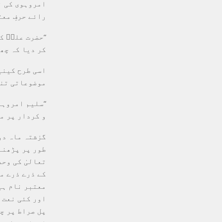
امروہوی کی ن
رائے حرفِ معت
“حضرت علیؓ ک
کر دیا کہ چھ
اسی طرح کینی
موضوعاتی تنو
“سلیم امروہو
و کردار پر م
​گزشتہ ماہ د
طور پر پڑھنے 
تعالیٰ کی وح
کے ذرے ذرے می
معتبر نام ہی
اور کئی نعت گ
پل صراط پر چ