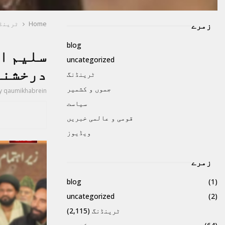
Home
ٹرینڈ
زمرے
blog
​سلیم ا
uncategorized
درخشند
ٹرینڈنگ
جموں و کشمیر
y
qaumikhabrein
سیاست
قومی و عالمی خبریں
ویڈیوز
زمرے
blog
(1)
uncategorized
(2)
ٹرینڈنگ
(2,115)