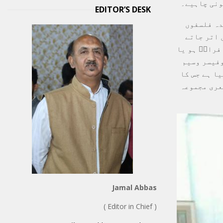
ونی چاہیے۔
EDITOR’S DESK
دہ فلسفوں
 اتر جاتے
فرازؔ ہو یا
وفیسر وسیم
ا ہے جس کا
عری مجموعہ
Jamal Abbas
( Editor in Chief )