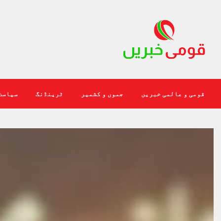
قومی و عالمی خبریں
جموں و کشمیر
ٹرینڈنگ
سیاست