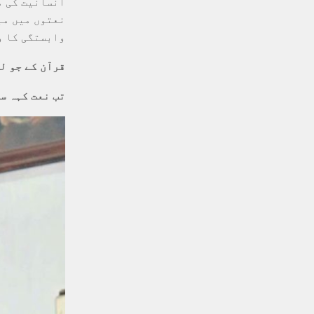
انسانیت کی م
نعتوں میں مب
وابستگی کا و
قرآن کے جو ل
تب نعت کہہ س