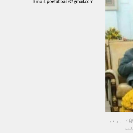
Email
:
poetabbas9@gmail.com
ﷺ کا ہو تو
لیم