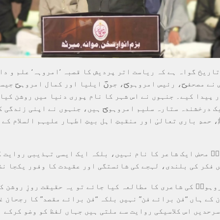
تاریخ گواہ ہے کہ ریاست اتر پردیش کا قصبہ ’امروہہ‘ علم و دا
 نے مصحفیؔ، رئیس امروہویؔ، جونؔ ایلیا اور کمال امروہیؔ جیس
 پیدا کیے۔ جنہوں نے اس شہر کا نام پوری دنیا میں روشن کیا
ک درخشندہ ستارہ سلیم امروہویؔ ہیں، جنہوں نے اپنی زندگی ک
 حمدِ باری تعالیٰ اور منقبتِ اہل بیتِ اطہار علیہم السلام کے 
یؔ محض ایک شاعر کا نام نہیں، بلکہ ایک ایسی تہذیبی روایت ک
ں فکر کی بلندی، لہجے کی شائستگی اور عقیدت کا وفور یکجا نظ
روہویؔ کی شاعری کا مطالعہ کیا جائے تو یہ حقیقت روزِ روشن ک
 کے ہاں “فن برائے فن” نہیں بلکہ “فن برائے مقصد” کا رجحان غ
سرحدیں اس کلاسیکی روایت سے ملتی ہیں جہاں لفظ کو وضو کرکے 