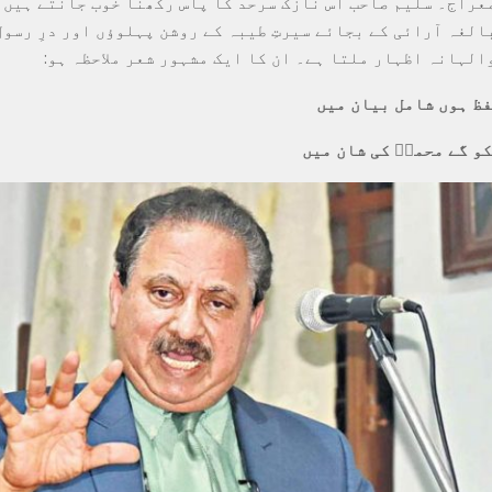
عراج۔ سلیم صاحب اس نازک سرحد کا پاس رکھنا خوب جانتے ہیں۔
الغہ آرائی کے بجائے سیرتِ طیبہ کے روشن پہلوؤں اور درِ رسو
الہانہ اظہار ملتا ہے۔ ان کا ایک مشہور شعر ملاحظہ ہو:
فظ ہوں شامل بیان میں
کو گے محمدؐ کی شان میں