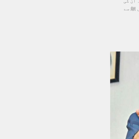
 ان کی
ل ﷺ سے