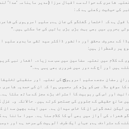
عتیہ شاعری کے حوالے سے اقبال مرزا (مدیر ماہنامہ ‘صدا’ لندن
بر کی حیثیت رکھتی ہے کہ:
ا قول ہے کہ اختصار گفتگو کی جان ہے، سلیم امروہوی کی شاعری
وٹی بحروں میں بھی بہت بڑی بڑی باتیں کی جا سکتی ہیں۔”
ڈا کے معروف محقق اور دانشور ڈاکٹر سید تقی عابدی، سلیم ا
ع پر رقمطراز ہیں:
ی کے کلام میں نعتیہ مضامین میں سب سے زیادہ اشعار نبی کریم 
لتے ہیں اور آج کے دور میں ضروری بھی یہی ہے۔”
ورانِ رمضان مجھے سلیم امروہویؔ کی نعتیہ اور منقبتی تخلیقا
کا موقع ملا۔ جس کو پڑھ کر محسوس ہوا کہ ان کی حمدیہ شاعری 
دانیت اور اس کی ربوبیت کا اعتراف بڑے عجز کے ساتھ ملتا ہے۔
ں صانعِ حقیقی کے جلووں کی جستجو کرتے ہیں۔ حالانکہ وہ غزل ک
ں لیکن نعت گوئی ان کا خاص میدان ہے۔ میں اپنے بچپن سے ان ک
و شعراء کی آواز میں بھی آپ کا کلام سنا ہے۔ میرا ماننا ہے ک
لنے کے مترادف ہے، جہاں ایک طرف الوہیت کی سرحد ہے اور دوسر