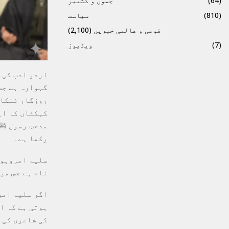
(64)
جموں و کشمیر
(810)
سیاست
قومی و عالمی خبریں
(2,100)
(7)
ویڈیوز
اردو ادب کی 
گہوارہ ہے جس
روزگار فنکار
کہکشاں کا ای
مدحتِ رسول ﷺ،
رکھا ہے۔
​سلیم امروہو
نام ہے جس می
​اگر سلیم ام
ہوتی ہے کہ ان
کی شاعری کی 