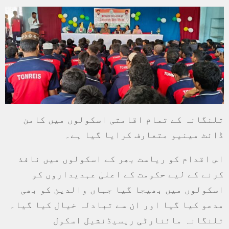
تلنگانہ کے تمام اقامتی اسکولوں میں کامن
ڈائٹ مینیو متعارف کرایا گیا ہے۔
اس اقدام کو ریاست بھر کے اسکولوں میں نافذ
کرنے کے لیے حکومت کے اعلیٰ عہدیداروں کو
اسکولوں میں بھیجا گیا جہاں والدین کو بھی
مدعو کیا گیا اور ان سے تبادلہ خیال کیا گیا۔
تلنگانہ مائنارٹی ریسیڈنشیل اسکول