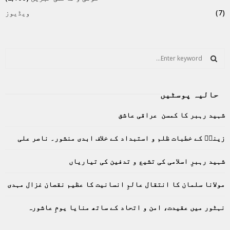
(7)
ویڈیوز
S
e
a
S
r
حالیہ پوسٹیں
c
E
h
شہید رہبر کا کمسن عراقی عاشق
f
A
o
زینبؑ کے خطبات ظلم و استبداد کے خلاف ابدی منشور۔ ناصر علی
r
R
:
C
شہید رہبرِ اسلامی کی تشیع و تدفین کی تیاریاں
H
مولانا سلمان کا انتقال عالمِ انسانیت کا عظیم نقصان غزال مہدی
نہٹور میں عقیدت، امن و اتحاد کے ساتھ منایا یومِ عاشورہ