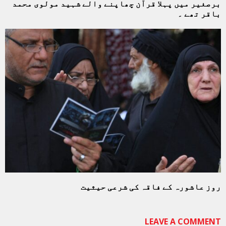
برصغیر میں پہلا قرآن چھاپنے والے شہید مولوی محمد
باقر تھے ۔
روز عاشورہ کے فاقہ کی شرعی حیثیت
LEAVE A COMMENT