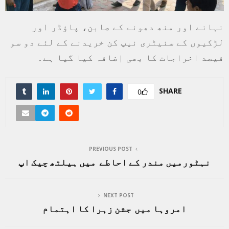
نہانے اور منھ دھونے کے صابن، پاؤڈر اور
لڑکیوں کے سنیٹری نیپ کن خریدنے کے لئے دو سو
فیصد اخراجات کا بھی اٖضافہ کیا گیا ہے۔
SHARE
0
PREVIOUS POST
نہٹورمیں مندر کے احاطے میں ہیلتھ چیک اپ
NEXT POST
امروہا میں جشن زہرا کا اہتمام