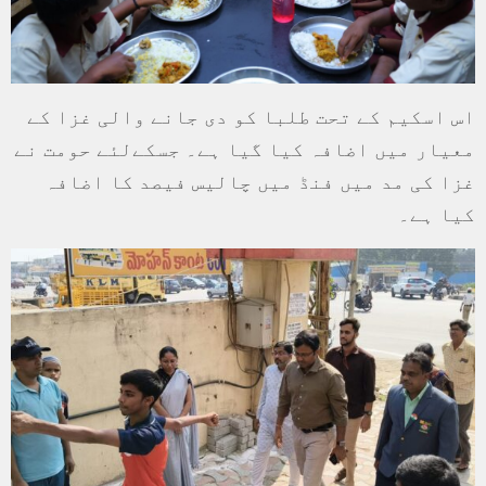
اس اسکیم کے تحت طلبا کو دی جانے والی غزا کے
معیار میں اضافہ کیا گیا ہے۔ جسکےلئے حومت نے
غزا کی مد میں فنڈ میں چالیس فیصد کا اضافہ
کیا ہے۔