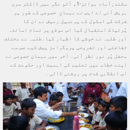
سکندرآباد بوائز-1، آٹو نگر میں ڈاکٹر سری
ہریش آئی اے ایس نے مہمانِ خصوصی کے طور پر
شرکت کی اسکول کے پرنسپل رمیش نے ان کا
پُرتپاک استقبال کیا اس موقع پر تمام اساتذہ
اور طلبہ نے خوشی کا اظہار کیا۔طلبہ نے مختلف
ثقافتی اور تفریحی پروگرامز پیش کیے جس سے
محفل پُر نور نظر آئی۔ آخر میں مہمانِ خصوصی نے
اپنے خطاب میں تعلیم کی اہمیت اور حکومت کے
اس انقلابی قدم پر روشنی ڈالی ۔