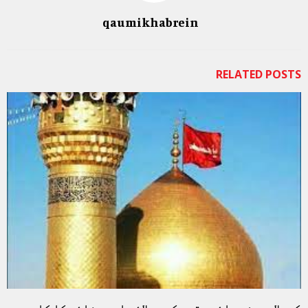
qaumikhabrein
RELATED POSTS
کربلا۔روضہ ہائے مقدس کی دھلائی اور صفائی کا کام