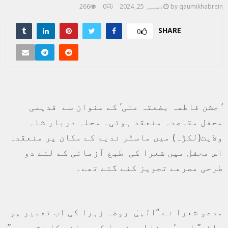
qaumikhabrein
by
دسمبر 25, 2024
0
266
SHARE
0
‘ جشن فاطمہ بضعتہ منی’ کے عنوان سے قدیمی
محفل مقاصدہ منعقد ہوئی۔ محلہ دربار شاہ
ولایت(لکڑہ) میں ماسٹر ندیم کے مکان پر منعقدہ
اس محفل میں شعرا کی طبع آزمائی کے لئے دو
طرحی مصرعے تجویز کئے گئے تھے۔
مدعو شعرا نے ”الہیٰ روضہ زہرا کی اب تعمیر ہو
جائے” اور ‘ہم فاطمہ زہرا کی دعاؤں کا اثر ہیں”