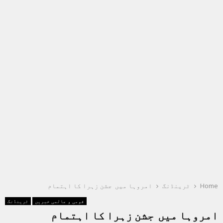
Home
ٹرینڈنگ
امروہا میں جشن زہرا کا اہتمام
قومی و عالمی خبریں
ٹرینڈنگ
امروہا میں جشن زہرا کا اہتمام