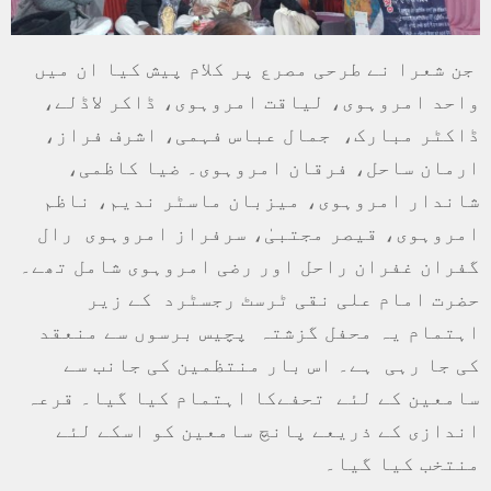
جن شعرا نے طرحی مصرع پر کلام پیش کیا ان میں
واحد امروہوی، لیاقت امروہوی، ڈاکر لاڈلے،
ڈاکٹر مبارک، جمال عباس فہمی، اشرف فراز،
ارمان ساحل، فرقان امروہوی۔ ضیا کاظمی،
شاندار امروہوی، میزبان ماسٹر ندیم، ناظم
امروہوی، قیصر مجتبیٰ، سرفراز امروہوی رال
گفران غفران راحل اور رضی امروہوی شامل تھے۔
حضرت امام علی نقی ٹرسٹ رجسٹرد کے زیر
اہتمام یہ محفل گزشتہ پچیس برسوں سے منعقد
کی جا رہی ہے۔ اس بار منتظمین کی جانب سے
سامعین کے لئے تحفےکا اہتمام کیا گیا۔ قرعہ
اندازی کے ذریعے پانچ سامعین کو اسکے لئے
منتخب کیا گیا۔