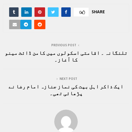
SHARE
0
PREVIOUS POST
تلنگانہ ۔ اقامتی اسکولوں میں کامن ڈائٹ مینو
کا آغاز۔
NEXT POST
ایک ذاکر اہل بیت کی نماز جنازہ امام رضا نے
پڑھائی تھی۔