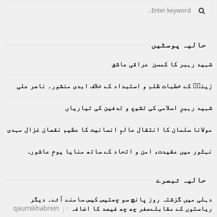
S
e
a
S
r
حالیہ پوسٹیں
c
E
h
شہید رہبر کا کمسن عراقی عاشق
f
A
o
زینبؑ کے خطبات ظلم و استبداد کے خلاف ابدی منشور۔ ناصر علی
r
R
:
C
شہید رہبرِ اسلامی کی تشیع و تدفین کی تیاریاں
H
مولانا سلمان کا انتقال عالمِ انسانیت کا عظیم نقصان غزال مہدی
نہٹور میں عقیدت، امن و اتحاد کے ساتھ منایا یومِ عاشورہ
حالیہ تبصرے
دہلی میں گزشتہ روز پانچ سو چھتیس کیس سامنے آئے۔ دیگر
ریاستوں کے مقابلےصفر چھ چھ فیصد کا اضافہ
از
qaumikhabrein