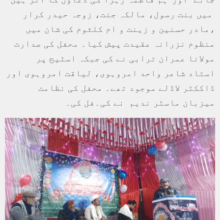
میں بنت رسول، مالکہ جنت، زوجہ حیدر کرار
،مادر حسنین و زینت و ام کلثوم کی شان میں
منظوم نزرانہ عقیدت پیش کیا۔ محفل کی صدارت
مولانا عمران ترابی نے کی جبکہ اسٹیج پر
استاد شاعر واحد امروہوی، لیاقت امروہوی اور
ڈاککٹر لاڈلے موجود تھے۔ محفل کی نظامت
میزبان ماسٹر ندیم نے کی۔فل کی۔