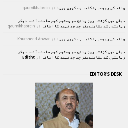
چاند کی رویت۔ ہنگامہ ہے کیوں برپا
از
qaumikhabrein
دہلی میں گزشتہ روز پانچ سو چھتیس کیس سامنے آئے۔ دیگر
ریاستوں کے مقابلےصفر چھ چھ فیصد کا اضافہ
از
qaumikhabrein
چاند کی رویت۔ ہنگامہ ہے کیوں برپا
از
Khursheed Anwar
دہلی میں گزشتہ روز پانچ سو چھتیس کیس سامنے آئے۔ دیگر
ریاستوں کے مقابلےصفر چھ چھ فیصد کا اضافہ
از
Editht
EDITOR’S DESK