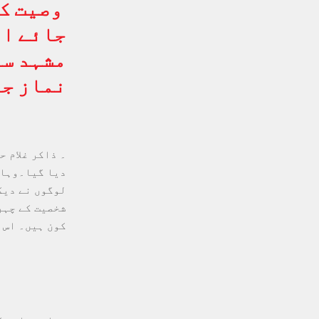
وصیت کی
جائے او
مشہد سے
نماز جن
۔ ذاکر غلام 
دیا گیا۔وہاں
لوگوں نے دیک
شخصیت کے چہر
کون ہیں۔ اس 