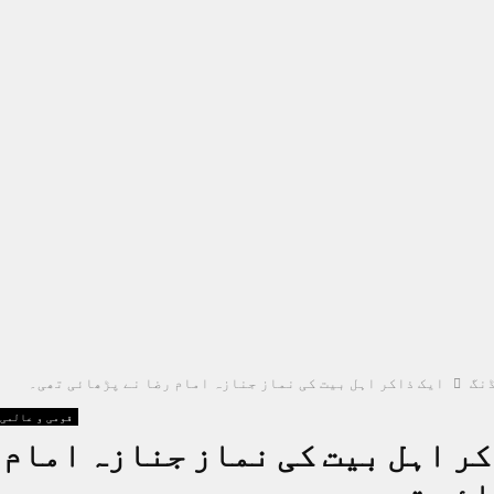
نگ
ایک ذاکر اہل بیت کی نماز جنازہ امام رضا نے پڑھائی تھی۔
قومی و عالمی
ر اہل بیت کی نماز جنازہ امام 