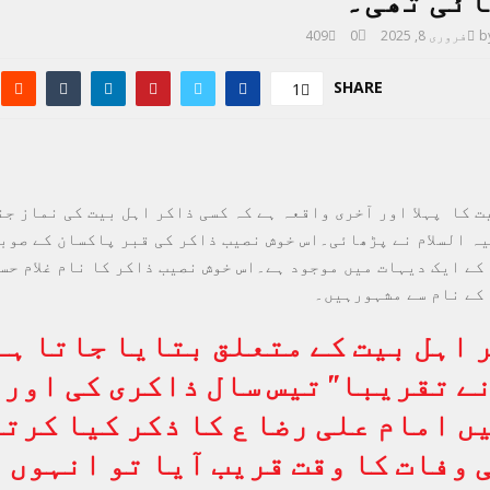
ائی تھی۔
b
فروری 8, 2025
0
409
SHARE
1
 کا پہلا اور آخری واقعہ ہے کہ کسی ذاکر اہل بیت کی نماز ج
ہ السلام نے پڑھائی۔اس خوش نصیب ذاکر کی قبر پاکسان کے صوب
کے ایک دیہات میں موجود ہے۔اس خوش نصیب ذاکر کا نام غلام حس
کے نام سے مشہورہیں۔
 اہل بیت کے متعلق بتایا جاتا ہے
ے تقریبا” تیس سال ذاکری کی اور 
ں امام علی رضا ع کا ذکر کیا کرت
 وفات کا وقت قریب آیا تو انہوں 