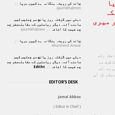
یا
چاند کی رویت۔ ہنگامہ ہے کیوں برپا
از
qaumikhabrein
کہ
دہلی میں گزشتہ روز پانچ سو چھتیس کیس
ر میری
سامنے آئے۔ دیگر ریاستوں کے مقابلےصفر چھ
چھ فیصد کا اضافہ
از
qaumikhabrein
چاند کی رویت۔ ہنگامہ ہے کیوں برپا
از
Khursheed Anwar
 جگہ رکھ
دہلی میں گزشتہ روز پانچ سو چھتیس کیس
 طرف سے
سامنے آئے۔ دیگر ریاستوں کے مقابلےصفر چھ
چھ فیصد کا اضافہ
از
Editht
 ہے ۔اس
 سکے کہ آپ
EDITOR’S DESK
Jamal Abbas
( Editor in Chief )