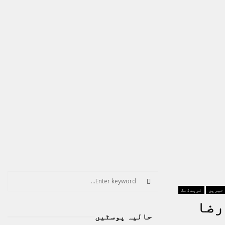
S
e
 خبریں
ٹرینڈنگ
a
S
رضا
r
حالیہ پوسٹیں
c
E