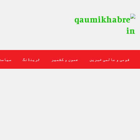
قومی و عالمی خبریں
جموں و کشمیر
ٹرینڈنگ
سیاست