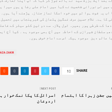
ے بعد ایک بزرگ سید نے ہاتھ جوڑ کر کہا کہ آپ اپنا تعارف کر
 میں اس نورانی شخصیت نے کہا میں امام علی رضا ع ہوں میرا ی
 اب یہ فوت ہوا تو میں خود اسکا نماز جنازہ پڑھنے آیا ہوں۔ 
ی کا ہے۔ غلام حسین عرف غمگین پٹھان کی قبرپنجاب میں تحصیل 
ھا کے طرطی پور بھیرہ ٹول پلازہ سے دو تین کلو میٹر کے فاصل
م سلطان شیرازی کے احاطہ میں آج بھی موجود ہے ۔ کیا آج ایس
ا عالم دین موجود ہیکہ اس سے امام خوش ہوں۔
AZA-ZAKIR
SHARE
1
NEXT POST
ں جشن زہرا کا اہتمام
اسرائل کا پکا نمک خوار ہ
اردوغان