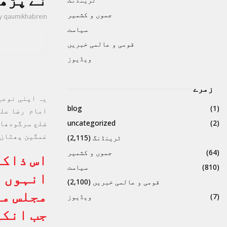
نے پڑھ
جموں و کشمیر
y
qaumikhabrein
سیاست
قومی و عالمی خبریں
ویڈیوز
زمرے
یہ اپنی نوعیت
blog
(1)
امام رضا علی
ضلع سرگودھا 
uncategorized
(2)
غمگین پھٹان 
ٹرینڈنگ
(2,115)
(64)
جموں و کشمیر
اس ذاکر
(810)
سیاست
انہوں ن
قومی و عالمی خبریں
(2,100)
مجلس می
(7)
ویڈیوز
جب انکی