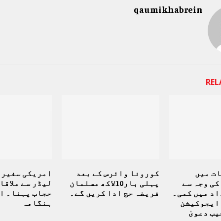
qaumikhabrein
REL
ت میں
کورونا وائرس کے بعد
امریکی سفیر 
کی وجہ سے
پہلی بار10لاکھ مسلمان
لیڈر سے ملاقا
اد میں کمی۔
فریضہ حج ادا کریں گے۔
حجاب پہنا۔ ا
ایجوکیشن
ہنگامہ
ب دعویٰ