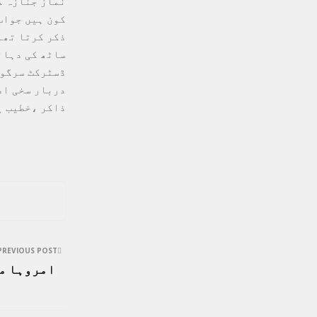
نماز جنازہ ک
کون ہیں جواب
ذکر کرتا تھا
ساٹھ کی دہائ
ڈسٹرکٹ سرگود
دربار سخی ادھ
ذاکر ،خطیب ی
PREVIOUS POST
امروہا می