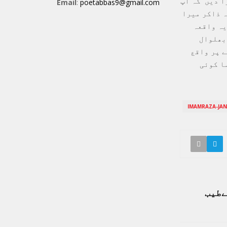
ا دیں کہ آپ
Email
:
poetabbas9@gmail.com
ہ ذاکر میرا
یہ واقعہ
بھلوال
ے پر واقع
ا کوئی
IMAMRAZA-JAN
ےطیب