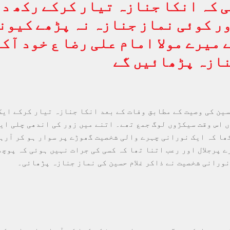
 کہ انکا جنازہ تیار کرکے رکھ د
ر کوئی نماز جنازہ نہ پڑھے کیون
 میرے مولا امام علی رضا ع خود آک
ازہ پڑھائیں گے
حسین کی وصیت کے مطابق وفات کے بعد انکا جنازہ تیار کرکے ایک
 اس وقت سیکڑوں لوگ جمع تھے۔ اتنے میں زور کی اندھی چلی ایک
ھا کہ ایک نورانی چہرے والی شخصیت گھوڑے پر سوار ہو کر آرہی
ے پرجلال اور رعب اتنا تھا کہ کسی کی جرات نہیں ہوئی کہ پوچھ
نورانی شخصیت نے ذاکر غلام حسین کی نماز جنازہ پڑھائی۔