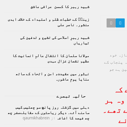
h
شہید رہبر کا کمسن عراقی عاشق
f
A
o
زینبؑ کے خطبات ظلم و استبداد کے خلاف ابدی
r
R
منشور۔ ناصر علی
:
C
شہید رہبرِ اسلامی کی تشیع و تدفین کی
تیاریاں
H
نازہ خود
مولانا سلمان کا انتقال عالمِ انسانیت کا
عظیم نقصان غزال مہدی
ہ پنجاب کے
ین ہے جو
نہٹور میں عقیدت، امن و اتحاد کے ساتھ
منایا یومِ عاشورہ
 کہ
حالیہ تبصرے
وہ ہر
دہلی میں گزشتہ روز پانچ سو چھتیس کیس
ے تھے۔
سامنے آئے۔ دیگر ریاستوں کے مقابلےصفر چھ
چھ فیصد کا اضافہ
از
qaumikhabrein
نے