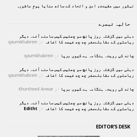
نہٹور میں عقیدت، امن و اتحاد کے ساتھ منایا یومِ عاشورہ
حالیہ تبصرے
دہلی میں گزشتہ روز پانچ سو چھتیس کیس سامنے آئے۔ دیگر
ریاستوں کے مقابلےصفر چھ چھ فیصد کا اضافہ
از
qaumikhabrein
چاند کی رویت۔ ہنگامہ ہے کیوں برپا
از
qaumikhabrein
دہلی میں گزشتہ روز پانچ سو چھتیس کیس سامنے آئے۔ دیگر
ریاستوں کے مقابلےصفر چھ چھ فیصد کا اضافہ
از
qaumikhabrein
چاند کی رویت۔ ہنگامہ ہے کیوں برپا
از
Khursheed Anwar
دہلی میں گزشتہ روز پانچ سو چھتیس کیس سامنے آئے۔ دیگر
ریاستوں کے مقابلےصفر چھ چھ فیصد کا اضافہ
از
Editht
EDITOR’S DESK