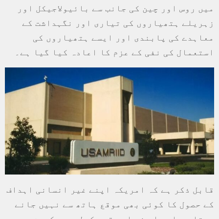
میں روس اور چین کی جانب سے بائیولاجیکل اور
زہریلے ہتھیاروں کی تیاری اور نگہداشت کے
معاہدے کی پابندی اور ایسے ہتھیاروں کی
استعمال کی نفی کے عزم کا اعادہ کیا گیا ہے۔
قابل ذکر ہے کہ امریکہ اپنے غیر انسانی اہداف
کے حصول کا کوئی بھی موقع ہاتھ سے نہیں جانے
دیتا ہے اور اس نے اس مقصد کےلیے یوکرین،