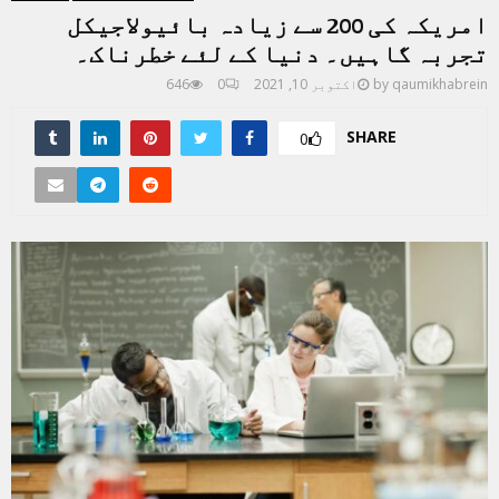
امریکہ کی 200 سے زیادہ بائیولاجیکل
تجربہ گاہیں۔ دنیا کے لئے خطرناک۔
qaumikhabrein
by
اکتوبر 10, 2021
0
646
SHARE
0