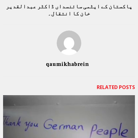
پاکستان کے ایٹمی سائنسداں ڈاکٹر عبدالقدیر
خان کا انتقال۔
qaumikhabrein
RELATED POSTS