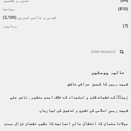
(64)
جموں و کشمیر
(810)
سیاست
قومی و عالمی خبریں
(2,100)
(7)
ویڈیوز
S
e
a
S
r
حالیہ پوسٹیں
c
E
h
شہید رہبر کا کمسن عراقی عاشق
f
A
o
زینبؑ کے خطبات ظلم و استبداد کے خلاف ابدی منشور۔ ناصر علی
r
R
:
C
شہید رہبرِ اسلامی کی تشیع و تدفین کی تیاریاں
H
مولانا سلمان کا انتقال عالمِ انسانیت کا عظیم نقصان غزال مہدی