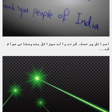
اسرائل پر حملہ کرنے والے میزائل ہندوستانی عوام
کے ۔۔