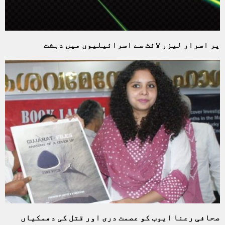
پر اسرار لیزر لائٹ سے اسرائیلیوں میں دہشت
صحافی رعنا ایوب کو عصمت دری اور قتل کی دھمکیاں