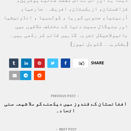
قزاقستان، ازبکستان، افریقہ۔ جارجیا،
آرمینیا، جنوبی کوریا ، کولمبیا ، انڈونیشیا
اور سنیگال سمیت دنیا کے مختلف علاقوں میں
بائیولاجیکل تجربہ گاہیں قائم کر رکھی ہیں۔
(بشکریہ۔ گلوبل نیوز)
SHARE
0
PREVIOUS POST
افغانستان کے قندوز میں دیکھنے کو ملا شیعہ سنی
اتحاد۔
NEXT POST