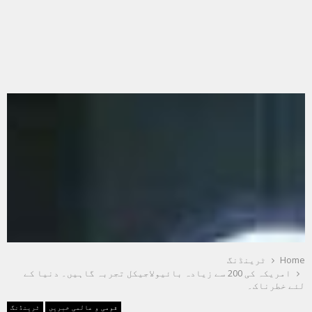
Home
ٹرینڈنگ
امریکہ کی 200 سے زیادہ بائیولاجیکل تجربہ گاہیں۔ دنیا کے
لئے خطرناک۔
قومی و عالمی خبریں
ٹرینڈنگ