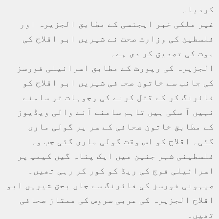
کردیا۔
غیر ملکی خبر ایجنسی کے مطابق الجزیرہ اور
فلسطین کی وزارت صحت نے شیریں ابو اقلاح کی
موت کی تصدیق کر دی ہے۔
الجزیرہ کی رپورٹ کے مطابق اسرائیلی فورسز
کی جانب سے خاتون صحافی شیریں ابو اقلاح کو
فائرنگ کر کے قتل کرنے کی وجوہات تو سامنے
نہیں آ سکی ہیں تاہم سامنے آنے والی ویڈیوز
کے مطابق خاتون صحافی کے سر پر گولی ماری
گئی۔ اقلاح کو اس وقت گولی ماری گئی جب وہ
فلسطینی شہر جنین میں ایک پناہ گیں کیمپ پر
اسرائیلی فوج کی ریڈ کو کور کر رہی تھیں۔
صیہونی فورسز کی فائرنگ سے جاں بحق شیریں ابو
اقلاح الجزیرہ کی عربی سروس کی ممتاز صحافی
تھیں۔