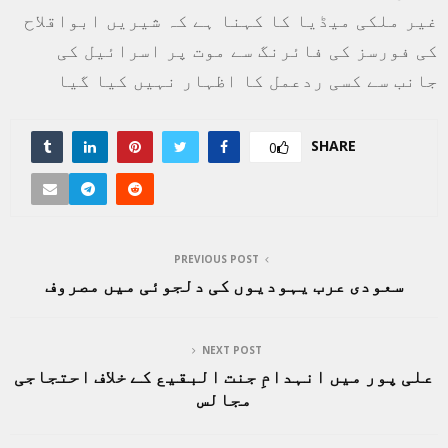
غیر ملکی میڈیا کا کہنا ہے کہ شیریں ابواقلاح
کی فورسز کی فائرنگ سے موت پر اسرائیل کی
جانب سے کسی ردعمل کا اظہار نہیں کیا گیا
SHARE
0
PREVIOUS POST
سعودی عرب یہودیوں کی دلجوئی میں مصروف
NEXT POST
علی پور میں انہدامِ جنت البقیع کے خلاف احتجاجی
مجالس