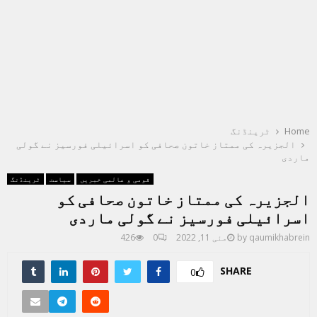
Home
ٹرینڈنگ
الجزیرہ کی ممتاز خاتون صحافی کو اسرائیلی فورسیز نے گولی
ماردی
قومی و عالمی خبریں
سیاست
ٹرینڈنگ
الجزیرہ کی ممتاز خاتون صحافی کو
اسرائیلی فورسیز نے گولی ماردی
qaumikhabrein
by
مئی 11, 2022
0
426
SHARE
0