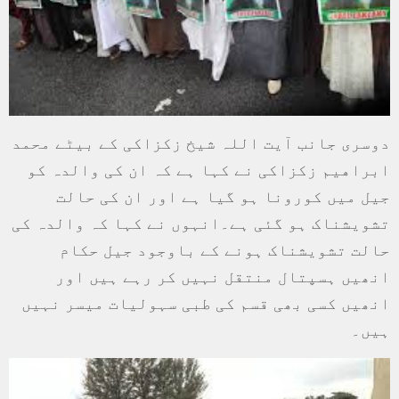
دوسری جانب آیت اللہ شیخ زکزاکی کے بیٹے محمد
ابراهیم زکزاکی نے کہا ہے کہ ان کی والدہ کو
جیل میں کورونا ہو گیا ہے اور ان کی حالت
تشویشناک ہو گئی ہے۔انہوں نے کہا کہ والدہ کی
حالت تشویشناک ہونے کے باوجود جیل حکام
انھیں ہسپتال منتقل نہیں کر رہے ہیں اور
انھیں کسی بھی قسم کی طبی سہولیات میسر نہیں
ہیں۔