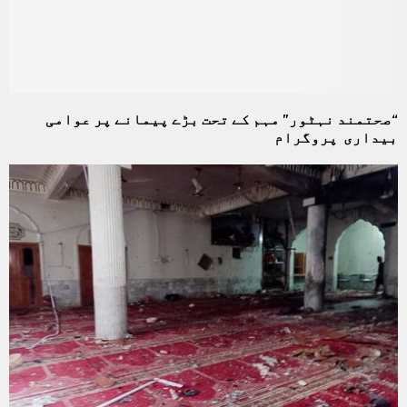
“صحتمند نہٹور” مہم کے تحت بڑے پیمانے پر عوامی
بیداری پروگرام