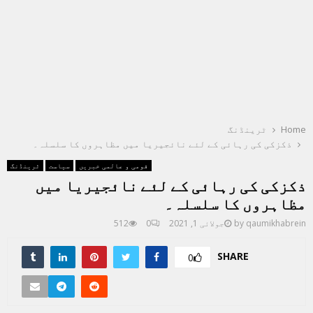
Home
ٹرینڈنگ
ذکزکی کی رہائی کے لئے نائجیریا میں مظاہروں کا سلسلہ۔
قومی و عالمی خبریں
سیاست
ٹرینڈنگ
ذکزکی کی رہائی کے لئے نائجیریا میں
مظاہروں کا سلسلہ۔
qaumikhabrein
by
جولائی 1, 2021
0
512
SHARE
0