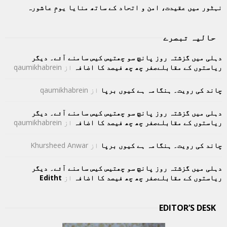
نہٹور میں عقیدت، امن و اتحاد کے ساتھ منایا یومِ عاشورہ
حالیہ تبصرے
دہلی میں گزشتہ روز پانچ سو چھتیس کیس سامنے آئے۔ دیگر
ریاستوں کے مقابلےصفر چھ چھ فیصد کا اضافہ
از
qaumikhabrein
چاند کی رویت۔ ہنگامہ ہے کیوں برپا
از
qaumikhabrein
دہلی میں گزشتہ روز پانچ سو چھتیس کیس سامنے آئے۔ دیگر
ریاستوں کے مقابلےصفر چھ چھ فیصد کا اضافہ
از
qaumikhabrein
چاند کی رویت۔ ہنگامہ ہے کیوں برپا
از
Khursheed Anwar
دہلی میں گزشتہ روز پانچ سو چھتیس کیس سامنے آئے۔ دیگر
ریاستوں کے مقابلےصفر چھ چھ فیصد کا اضافہ
از
Editht
EDITOR’S DESK