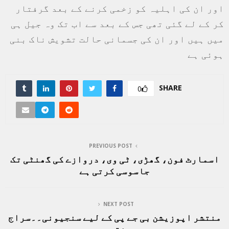
اور ان کی اہلیہ کو زخمی کرنے کے بعد گرفتار
کر کے لے گئی تھی جس کے بعد سے اب تک وہ جیل ہی
میں ہیں اور ان کی جسمانی حالت تشویش ناک بنی
ہوئی ہے
SHARE
0
PREVIOUS POST
اسمارٹ فون، گھڑی، ٹی وی، دروازے کی گھنٹی تک
جاسوسی کرتی ہے
NEXT POST
منتشر اپوزیشن بی جے پی کے لیے سنجیونی۔۔سراج
نقوی