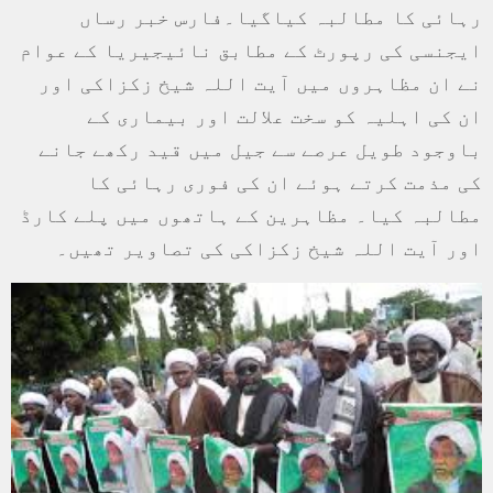
رہائی کا مطالبہ کیاگیا۔فارس خبر رساں
ایجنسی کی رپورٹ کے مطابق نائیجیریا کے عوام
نے ان مظاہروں میں آیت اللہ شیخ زکزاکی اور
ان کی اہلیہ کو سخت علالت اور بیماری کے
باوجود طویل عرصے سے جیل میں قید رکھے جانے
کی مذمت کرتے ہوئے ان کی فوری رہائی کا
مطالبہ کیا۔ مظاہرین کے ہاتھوں میں پلے کارڈ
اور آیت اللہ شیخ زکزاکی کی تصاویر تھیں۔