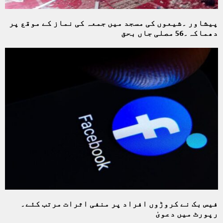
پیشاور ۔شیعوں کی مسجد میں جمعہ کی نماز کے موقع پر
دھماکہ۔56 مصلی جاں بحق
فیس بک نے کروڑوں افراد پر منفی اثرات مرتب کئے۔
رپورٹ میں دعویٰ