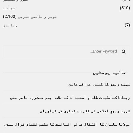
(810)
سیاست
قومی و عالمی خبریں
(2,100)
(7)
ویڈیوز
S
e
a
S
r
حالیہ پوسٹیں
c
E
h
شہید رہبر کا کمسن عراقی عاشق
f
A
o
زینبؑ کے خطبات ظلم و استبداد کے خلاف ابدی منشور۔ ناصر علی
r
R
:
C
شہید رہبرِ اسلامی کی تشیع و تدفین کی تیاریاں
H
مولانا سلمان کا انتقال عالمِ انسانیت کا عظیم نقصان غزال مہدی