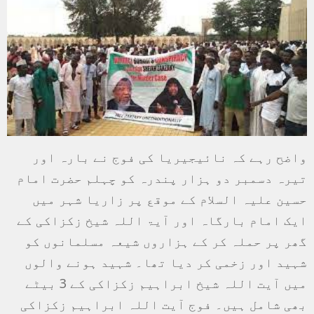
واضح رہے کہ نائیجیریا کی فوج نے بارہ اور
تیرہ دسمبر دو ہزار پندرہ کو چہلم حضرت امام
حسین علیہ السلام کے موقع پر زاریا شہر میں
ایک امام بارگاہ اور آیۃ اللہ شیخ زکزاکی کے
گھر پر حملہ کر کے ہزاروں شیعہ مسلمانوں کو
شہید اور زخمی کر دیا تھا۔ شہید ہونے والوں
میں آیت اللہ شیخ ابراہیم زکزاکی کے 3 بیٹے
بھی شامل ہیں۔ فوج آیت اللہ ابراہیم زکزاکی