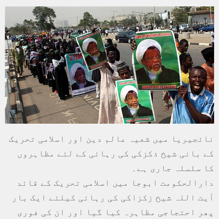
نائجیریا میں شعیہ عالم دین اور اسلامی تحریک
کے بانی شیخ ذکزکی کی رہائی کے لئے مظاہروں
کا سلسلہ جاری ہے۔
دارالحکومت ابوجا میں اسلامی تحریک کے قائد
آیت اللہ شیخ زکزاکی کی رہائی کیلئے ایک بار
پھر احتجاجی مظاہرہ کیا گیا اور ان کی فوری