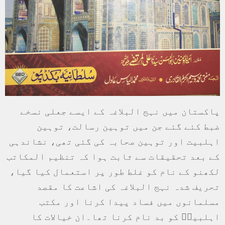
پاکستان میں نہج البلاغہ کے ایسے جعلی نسخے
ضبط کئے گئے جن میں توہین رسالت، توہین
اہلبیت اور توہین صحابہ کی گئی تھی، نشاندہی
کے بعد تحقیقات سے ثابت ہوا کہ تنظیم المکاتب
لکھنو کے نام کو غلط طور پر استعمال کیا گیا،
تحریف شدہ نہج البلاغہ کی اشاعت کا مقصد
مسلمانوں میں فساد پیدا کرنا اور مکتب
اہلبیتؑ کو بد نام کرنا تھا۔ان خیالات کا