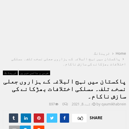
Home
ٹرینڈنگ
پاکستان میں نہج البلاغہ کے ہزاروں جعلی نسخے تلف۔ مسلکی
اختلافات بھڑکانے کی سازش ناکام۔
قومی و عالمی خبریں
ٹرینڈنگ
پاکستان میں نہج البلاغہ کے ہزاروں جعلی
نسخے تلف۔ مسلکی اختلافات بھڑکانے کی
سازش ناکام۔
qaumikhabrein
by
اگست 8, 2021
0
897
SHARE
0