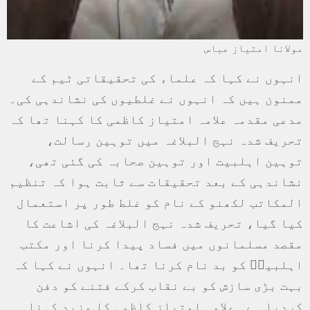
مولانا امتیاز عباس
انہوں نے کہا کہ علماء کی تحقیقاتی ٹیم کے
ممنون ہیں کہ انہوں نے غلطیوں کی نشاندہی کی۔
مدعی مقدمہ علامہ امتیاز کاظمی کا کہنا تھا کہ
تحریف شدہ نہج البلاغہ میں توہین رسالت،
توہین اہلبیت اور توہین صحابہ کی گئی تھی،
نشاندہی کے بعد تحقیقات سے ثابت ہوا کہ تنظیم
المکاتب لکھنو کے نام کو غلط طور پر استعمال
کیا گیا، تحریف شدہ نہج البلاغہ کی اشاعت کا
مقصد مسلمانوں میں فساد پیدا کرنا اور مکتب
اہلبیتؑ کو بد نام کرنا تھا۔ انہوں نے کہا کہ
بہت بڑی سازش کو بے نقاب کرکے فتنے کو دفن
کردیا ہے۔ علامہ امتیاز کاظمی کا مزید کہنا