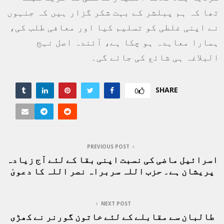
تھا کہ ہم پبلشر کے بہت شکر گزار ہیں کہ جنہوں
نے اپنی غلطی کو تسلیم کیا اور معافی طلب کی،
ہمارا معاہدہ ہو چکا ہے، آئندہ اصل نہج
البلاغہ ہی شائع کی جائے گی۔
SHARE
0
PREVIOUS POST
اسرائیل ماضی کی نسبت اپنی بقا کے لئے آج زیادہ
پریشان ہے۔ حزب اللہ سربراہ نصر اللہ کا دعویٰ
NEXT POST
طالبان سے مقابلے کے لئے خاتون گورنر نے کھڑی