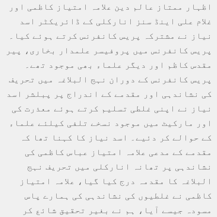
اظہار ممتاز عالم دین علامہ امتیاز کاظمی اور
غلام علی اینڈ سنز انارکلی کے ڈائریکٹر اسد
نیاز نے مشترکہ پریس کانفرنس کرتے ہوئے کیا۔
پریس کانفرنس میں پروفیسر علمدار بخاری، پیر
مقدس کاظم اور دیگر علماء بھی موجود تھے۔
پریس کانفرنس کے دوران نہج البلاغہ میں تحریف
کی نشاندہی اور مقدمے کے اندراج پر پبلشر اسد
نیاز نے اپنی غلطی تسلیم کرتے ہوئے معذرت کی
اور مارکیٹ میں موجود نسخے تلفی کیلئے علماء
کے حوالے کر دئیے۔ اسد نیاز کا کہنا تھا کہ
مقدمے کے مدعی علامہ امتیاز عباس کاظمی کی
نشاندہی پر تھانہ انارکلی میں تحریف نہج
البلاغہ کا مقدمہ درج کیا گیا، علامہ امتیاز
کاظمی نے غلطیوں کی نشاندہی کی ہمارے پاس
مسودہ جیسے آیا، ہم نے بغیر تحقیق شائع کر