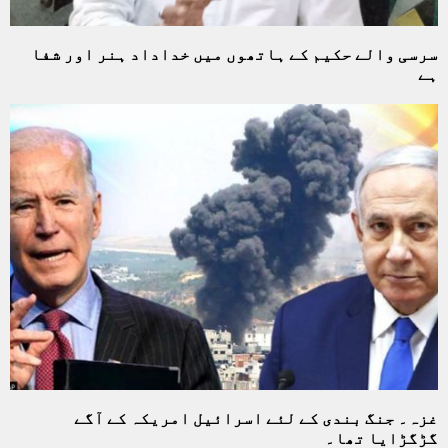
سرسی والے حکیم کے ہاتھوں میں خداداد ہنر اور شفا
ہے
غزہ۔ جنگ بندی کے لئے اسرائیل امریکہ کے آگے
گڑگڑایا تھا۔