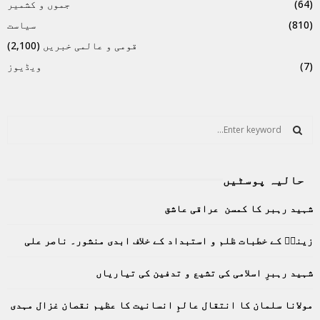
(64)
جموں و کشمیر
(810)
سیاست
قومی و عالمی خبریں
(2,100)
(7)
ویڈیوز
S
e
a
S
r
حالیہ پوسٹیں
c
E
h
شہید رہبر کا کمسن عراقی عاشق
f
A
o
زینبؑ کے خطبات ظلم و استبداد کے خلاف ابدی منشور۔ ناصر علی
r
R
:
C
شہید رہبرِ اسلامی کی تشیع و تدفین کی تیاریاں
H
مولانا سلمان کا انتقال عالمِ انسانیت کا عظیم نقصان غزال مہدی