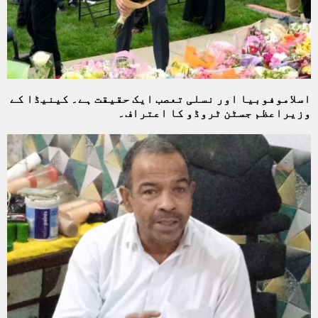
اسلاموفوبیا اور نسلی تعصب ایک حقیقت ہے۔ کینیڈا کے
وزیراعظم جسٹن ٹروڈو کا اعتراف۔