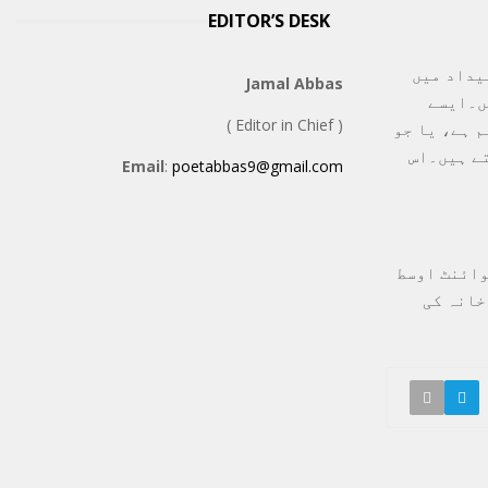
EDITOR’S DESK
ی جائیداد میں
Jamal Abbas
ں۔ایسے
( Editor in Chief )
136 ڈالر((500,000 امارتی درہم ہے، یا جو
تے ہیں۔اس
Email
:
poetabbas9@gmail.com
 سے زیادہ گریڈ پوائنٹ اوسط
خانہ کی