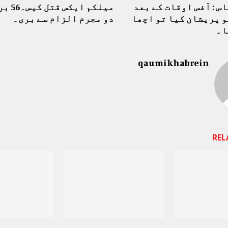
س : آفس اوقات کے بعد
میلکم ایک
و پریشان کیا تو اچھا
دو مجرم الزام سے بری۔
ا۔
qaumikhabrein
REL