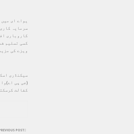
سرمایہ کاری 
کسی تسلیم شد
ویزے کی مزید
(جی پی اے)وا
کفالت کرسکتے
PREVIOUS POST