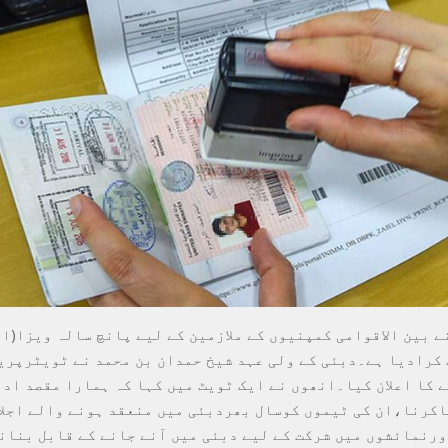
ے بین الاقوامی کمپنیوں کے ملازمین کے لیے پانچ سالہ ویزا(ا
کرادیا ہے۔دبئی کے ولی عہد شیخ حمدان بن محمد نے ٹویٹرپری
 کا اعلان کیا۔انھوں نے ایک ٹویٹ میں کہا کہ ہمارا مقصد اد
کرنا،ان کی ٹیموں کوسال بھردبئی میں منعقد ہونے والے اجلا
رنمائشوں میں شرکت کے لیے دبئی میں آنے جانے کے قابل بنان