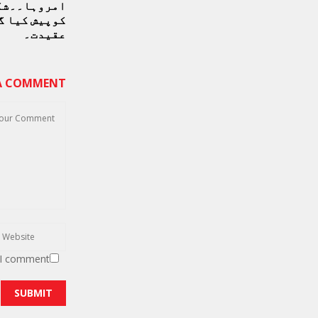
امروہا۔۔شک
کوپیش کیا گ
عقیدت۔
 A COMMENT
 I comment.