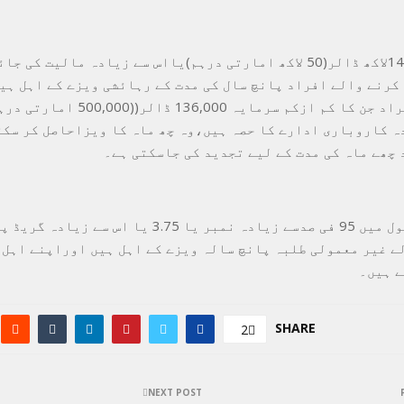
یواے ای میں 14لاکھ ڈالر(50 لاکھ امارتی درہم)یااس سے زیادہ مالیت ک
کرنے والے افراد پانچ سال کی مدت کے رہائشی ویزے کے اہل ہی
کاروباری افراد جن کا کم ازکم سرمایہ ,000
ہ کاروباری ادارے کا حصہ ہیں،وہ چھ ماہ کا ویزاحاصل کر سک
 چھے ماہ کی مدت کے لیے تجدید کی جاسکتی ہے۔
سیکنڈری اسکول میں 95 فی صدسے زیادہ نمبر یا 3.75 یا اس
لے غیر معمولی طلبہ پانچ سالہ ویزے کے اہل ہیں اوراپنے اہل 
 ہیں۔
SHARE
2
NEXT POST