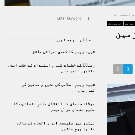
ویزامتعارف
S
e
 خبریں
ٹرینڈنگ
a
S
زمین
r
حالیہ پوسٹیں
c
E
h
شہید رہبر کا کمسن عراقی عاشق
f
A
o
زینبؑ کے خطبات ظلم و استبداد کے خلاف ابدی
r
R
منشور۔ ناصر علی
:
C
شہید رہبرِ اسلامی کی تشیع و تدفین کی
تیاریاں
H
مولانا سلمان کا انتقال عالمِ انسانیت کا
عظیم نقصان غزال مہدی
نہٹور میں عقیدت، امن و اتحاد کے ساتھ
منایا یومِ عاشورہ