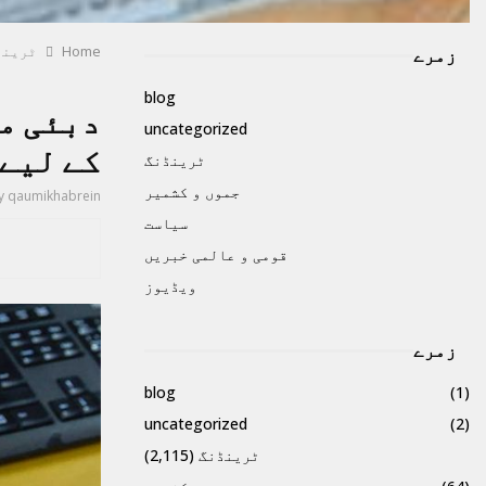
Home
ٹرینڈ
زمرے
blog
دبئی می
uncategorized
کے لیے
ٹرینڈنگ
جموں و کشمیر
y
qaumikhabrein
سیاست
قومی و عالمی خبریں
ویڈیوز
زمرے
blog
(1)
uncategorized
(2)
ٹرینڈنگ
(2,115)