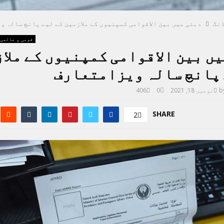
نگ
دبئی میں بین الاقوامی کمپنیوں کے ملازمین کے لیے پانچ سالہ 
قومی و عالمی
ں بین الاقوامی کمپنیوں کے ملا
 پانچ سالہ ویزامتعارف
b
نومبر 18, 2021
0
406
SHARE
2