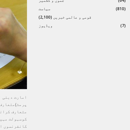
(64)
جموں و کشمیر
(810)
سیاست
قومی و عالمی خبریں
(2,100)
(7)
ویڈیوز
امارت دبئی ن
پرمٹ)متعارف 
متعارف کرانے
کوسہولت مہیا
کانفرنسوں او