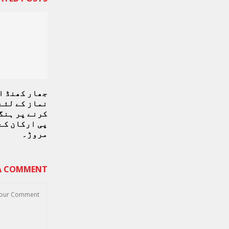
جھار کھنڈ ا
نماز کے لئے
کرنے پر ہنگ
پی ارکان کے
مروڑ۔
 A COMMENT