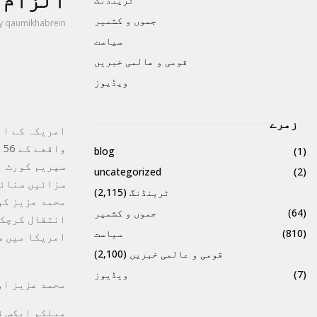
الزام 
جموں و کشمیر
y
qaumikhabrein
سیاست
قومی و عالمی خبریں
ویڈیوز
زمرے
امریکہ کے ان
واقعے کے 56 برس بعدالزام سے بری کردیاگیا۔
blog
(1)
سپریم کورٹ ن
uncategorized
(2)
سزائیں سنائی
ٹرینڈنگ
(2,115)
(64)
جموں و کشمیر
انتقال کرچکے
(810)
سیاست
امریکا میں س
قومی و عالمی خبریں
(2,100)
(7)
ویڈیوز
محمد عزیز او
میلکم ایکس ق