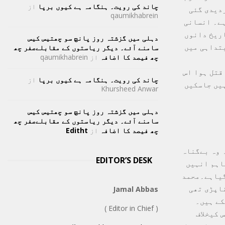
چاند کی رویت۔ ہنگامہ ہے کیوں برپا
از
 بعد کالعدم قراردیدی گئی
qaumikhabrein
ایا ہے۔ انسانی
دور کے تاریخ دانوں
دہلی میں گزشتہ روز پانچ سو چھتیس کیس
بتداہی میں
سامنے آئے۔ دیگر ریاستوں کے مقابلےصفر چھ
چھ فیصد کا اضافہ
از
qaumikhabrein
قتل ہوا اس
چاند کی رویت۔ ہنگامہ ہے کیوں برپا
از
ہیں جاسکیں
Khursheed Anwar
دہلی میں گزشتہ روز پانچ سو چھتیس کیس
سامنے آئے۔ دیگر ریاستوں کے مقابلےصفر چھ
چھ فیصد کا اضافہ
از
Editht
 وہ بےگناہ
EDITOR’S DESK
اہم انہیں
گیاہے۔محمد
 اسلام کو 20 برس جیل کاٹناپڑی تھی
Jamal Abbas
20 میں انتقال کرچکے ہیں۔
( Editor in Chief )
 کیخلاف