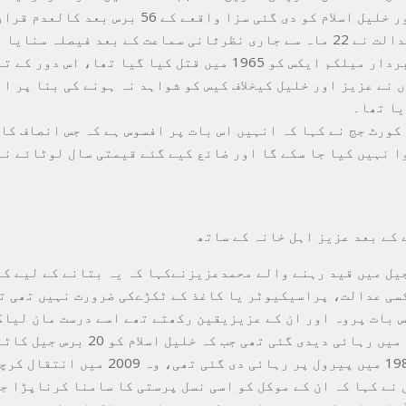
محمد عزیز اور خلیل اسلام کو دی گئی سزا واقعے کے 56 برس
ہے۔امریکی عدالت نے 22 ماہ سے جاری نظرثانی سماعت کے بعد فیصلہ سن
حقوق کے علمبردار میلکم ایکس کو 1965 میں قتل کیا گیا تھا، اس 
 نے عزیز اور خلیل کیخلاف کیس کو شواہد نہ ہونے کی بنا پر ا
ا تھا۔
کورٹ جج نے کہا کہ انہیں اس بات پر افسوس ہے کہ جس انصاف کا 
ا نہیں کیا جا سکے گا اور ضائع کیے گئے قیمتی سال لوٹائے ن
 کے بعد عزیز اہل خانہ کے ساتھ
یل میں قید رہنے والے محمدعزیزنےکہا کہ یہ بتانے کے لیے کہ
سی عدالت، پراسیکیوٹر یا کاغذ کے ٹکڑےکی ضرورت نہیں تھی ت
س بات پروہ اور ان کے عزیزیقین رکھتے تھے اسے درست مان لیا
عزیز کو1985 میں رہائی دیدی گئی تھی جب کہ خلیل
اور انہیں 1987 میں پیرول پر رہائی دی گئی تھی، وہ 09
 نے کہا کہ ان کے موکل کو اسی نسل پرستی کا سامنا کرناپڑا جس