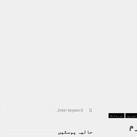
S
e
 خبریں
ٹرینڈنگ
a
S
مجرم
r
حالیہ پوسٹیں
c
E