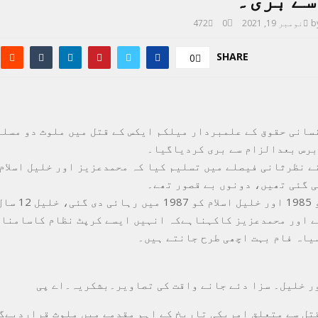
سے بری۔
b
نومبر 19, 2021
0
472
SHARE
0
سانی حقوق کے علمبردار میلکم ایکس کے قتل میں ملوث دو مسلم
ے نظرثانی فیصلے میں تسلیم کیا کہ محمدعزیز اور خلیل اسلام
 گئی تھیں، دونوں بے قصور تھے۔
محمد عزیز کو 1985 اور خلیل ا
 اور محمدعزیز کاکہناہےکہ انہیں ایسے کرپٹ نظام کاسامنا
یاہ فام بہت اچھی طرح جانتے ہیں۔
ر خلیل۔ سزا دئے جانے واقت کی تصاویر۔بشکریہ۔اے پی
تل سے متعلق امریکی تاریخ کے اہم مقدمے میں ملوث قراردیےگ