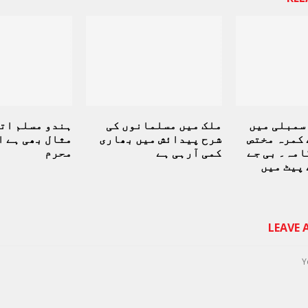
سمبلی میں
ملک میں مسلمانوں کی
ہندو مسلم ات
 کمرہ مختص
شرح پیدائش میں بھاری
مثال بھی ہے ا
امہ۔ بی جے
کمی آرہی ہے
محرم
 پیٹ میں
LEAVE