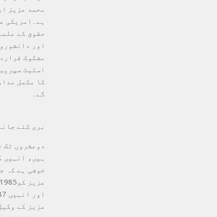
اور دانشوروں
مشکوک قراردی
اسٹیٹ سپریم 
کا مکمل مداو
گے۔
بری کئے جانے
دوعشروں تک ج
ہیں، انہیں ک
خوشی ہے کہ ج
عزیز کے وکیل