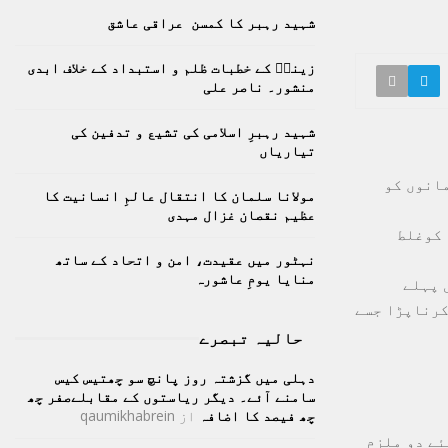
h
شہید رہبر کا کمسن عراقی عاشق
f
A
o
زینبؑ کے خطبات ظلم و استبداد کے خلاف ابدی
r
R
منشور۔ ناصر علی
:
C
شہید رہبرِ اسلامی کی تشیع و تدفین کی
تیاریاں
H
انوں کو
مولانا سلمان کا انتقال عالمِ انسانیت کا
عظیم نقصان غزال مہدی
 کوغلط
نہٹور میں عقیدت، امن و اتحاد کے ساتھ
منایا یومِ عاشورہ
سلام کو 1987 میں رہائی دی گئی، خلیل 12 سال پہلے
کرناپڑا جسے
حالیہ تبصرے
دہلی میں گزشتہ روز پانچ سو چھتیس کیس
سامنے آئے۔ دیگر ریاستوں کے مقابلےصفر چھ
چھ فیصد کا اضافہ
از
qaumikhabrein
ئے دو ملزم