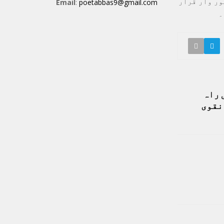
ور وار قرار
Email
:
poetabbas9@gmail.com
۔
 راہ
نقوی