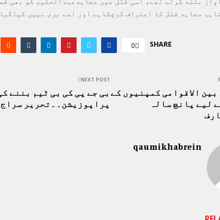
واز بلند کرتے تھے، اسی قتل میں مجاہدعبدالحلیم کو بھی قص
اہم مجاہد قتل کا اعتراف کرچکاہے اور اسے بری نہیں کیاگیا
SHARE
0
NEXT POST
بین الاقوامی کمپنیوں کے
بی جے پی کی بی ٹیم بننے کی
ے لیے پانچ سالہ
پراپوزیشن۔۔تحریر سراج 
رف
qaumikhabrein
REL