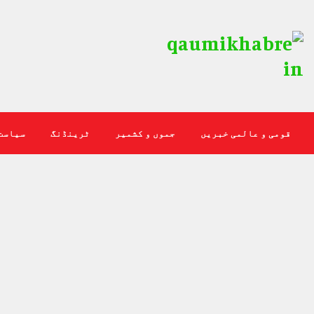
قومی و عالمی خبریں
جموں و کشمیر
ٹرینڈنگ
سیاست