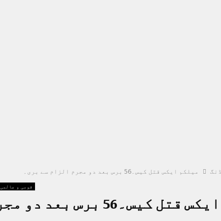
نگ
میلکم ایکس قتل کیس۔56 برس بعد دو مجرم الزام سے بری۔
قومی و عالمی
میلکم ایکس قتل کیس۔56 برس بعد دو 