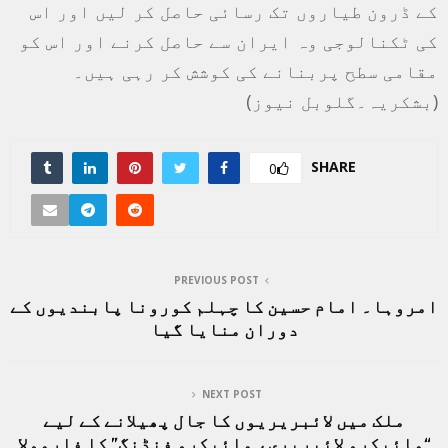
کے ڈرون طیاروں تک رسائی حاصل کر لیں اور اس
کی ٹکنالوجی وہ ایران سے حاصل کرنے اور اس کو
مقامی سطح پربنانے کی کوشش کر رہی ہیں۔
(بشکریہ۔گلوبل نیوز)
SHARE
0
PREVIOUS POST
امروہا۔ امام حسین کا چہلم کورونا پابندیوں کے
دوران منایا گیا
NEXT POST
ملک میں لائبریریوں کا جال پھیلانے کے لیے
“مائیکرو لائبریری، مائیکرو فنڈنگ” کا فارمولا