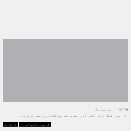
Home
ٹرینڈنگ
اسرائیل حزب اللہ اور حماس کے خودکش ڈرون سے خوفزدہ۔
قومی و عالمی خبریں
ٹرینڈنگ