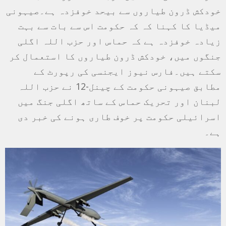
خودکش ڈرون طیاروں سے بیحد خوفزدہ ہے۔صیہونی
میڈیا کا کہنا کہ کہ حکومت اس سے بات سے بہت
زیادہ خوفزدہ ہے کہ حماس اور حزب اللہ اگلی
جنگوں میں، خودکش ڈرون طیاروں کا استعمال کر
سکتے ہیں۔فارس نیوز ایجنسی کی رپورٹ کے
مطابق صیہونی حکومت کے چینل-12 نے حزب اللہ
لبنان اور تحریک حماس کے ساتھ اگلی جنگ میں
اسرائیلی حکومت پر خوف طاری ہونے کی خبر دی
ہے۔