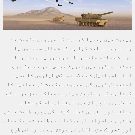
رپورٹ میں بتایا گیا ہے کہ صیہونی حکومت نے
یہ نتیجہ برآمد کیا ہے کہ شمالی سرحدوں یا
غزہ کے ساتھ ملنے والی سرحدوں پر ہونے والی
ممکنہ جنگوں میں تحریک حماس اور تحریک حزب
اللہ اسرائیل کے خلاف خودکش طیاروں کا وسیع
استعمال کریں گی۔صیہونی حکومت کی فضائیہ کا
کہنا ہے کہ یہ ڈرون طیارے دھماکہ خیز مواد کے
حامل ہیں اور ان میں اپنے اہداف کو نشانہ
بنانے اور انہیں تباہ کرنے کی پوری طاقت پائی
جاتی ہے۔اسرائیلی میڈیا کے مطابق تحریک حماس
اور تحریک حزب اللہ کی کوشش ہے کہ وہ اس طرح