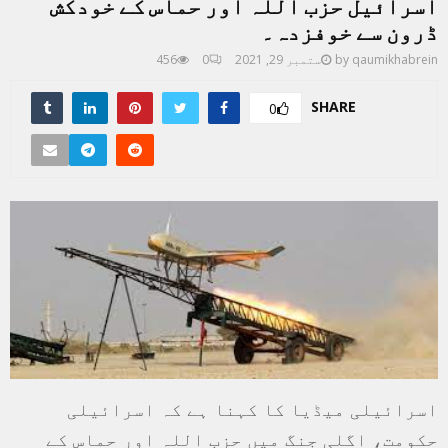
اسرائیل حزب اللہ اور حماس کے خودکش
ڈرون سے خوفزدہ۔
qaumikhabrein
by
ستمبر 29, 2021
0
456
SHARE
0
اسرائیلی میڈیا کا کہنا ہے کہ اسرائیلی
حکومت، اگلی جنگ میں حزب اللہ اور حماس کے