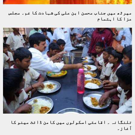
میرٹھ میں جناب محسن ابن علی کی شہادت کا غم۔ مجلس
عزا کا اہتمام
تلنگانہ ۔ اقامتی اسکولوں میں کامن ڈائٹ مینو کا
آغاز۔