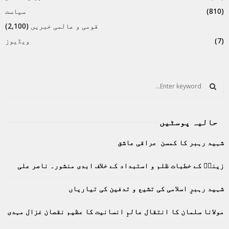
(810)
سیاست
قومی و عالمی خبریں
(2,100)
(7)
ویڈیوز
S
e
a
S
r
حالیہ پوسٹیں
c
E
h
شہید رہبر کا کمسن عراقی عاشق
f
A
o
زینبؑ کے خطبات ظلم و استبداد کے خلاف ابدی منشور۔ ناصر علی
r
R
:
C
شہید رہبرِ اسلامی کی تشیع و تدفین کی تیاریاں
H
مولانا سلمان کا انتقال عالمِ انسانیت کا عظیم نقصان غزال مہدی