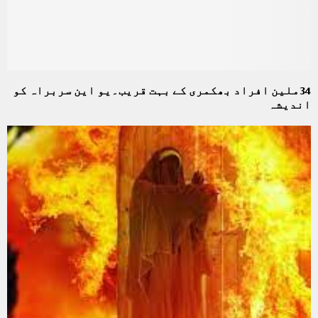
34ملین افراد بھکمری کے بہت قریب۔یو این سربراہ کو
اندیشہ