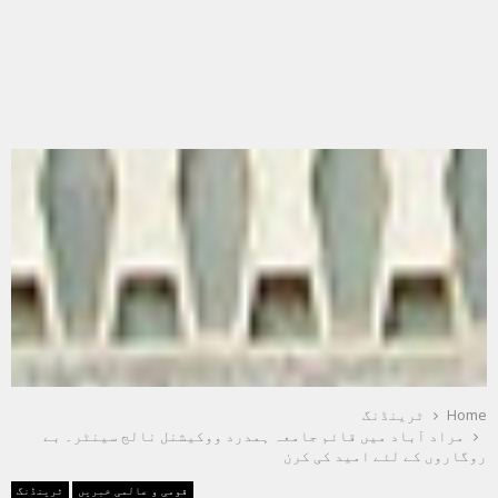
Home
ٹرینڈنگ
مراد آباد میں قائم جامعہ ہمدرد ووکیشنل نالج سینٹر۔ بے
روگاروں کے لئے امید کی کرن
قومی و عالمی خبریں
ٹرینڈنگ