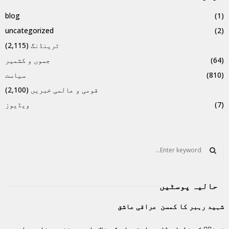
blog
(1)
uncategorized
(2)
ٹرینڈنگ
(2,115)
(64)
جموں و کشمیر
(810)
سیاست
قومی و عالمی خبریں
(2,100)
(7)
ویڈیوز
S
e
a
S
r
حالیہ پوسٹیں
c
E
h
شہید رہبر کا کمسن عراقی عاشق
f
A
o