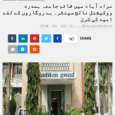
مراد آباد میں قائم جامعہ ہمدرد
ووکیشنل نالج سینٹر۔ بے روگاروں کے لئے
امید کی کرن
qaumikhabrein
by
نومبر 26, 2021
0
605
SHARE
0