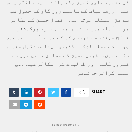
کی تعلیم جاری نہیں رکھ پاتے۔ ایسے انٹر پاس
طبا اورطالبات کے سامنے روز گار کا حصول سب
سے بڑا مسئلہ ہوتا ہے۔ اقبال حسین کے مطابق
مراد آباد میں قائم جامعہ ہمدرد ووکیشنل
نالج سینٹر سے کورسس کر کے مراد آباد اور قرب
جوار کے مسلم لڑکے لڑکیاں اپنا مستقبل سنوار
سکتے ہیں۔اقبال حسین کے مطابق مالی طور سے
کمزور طلبا اور طالبات کو اسکالر شپس بھی
مہیا کرائی جائےگی
SHARE
0
PREVIOUS POST