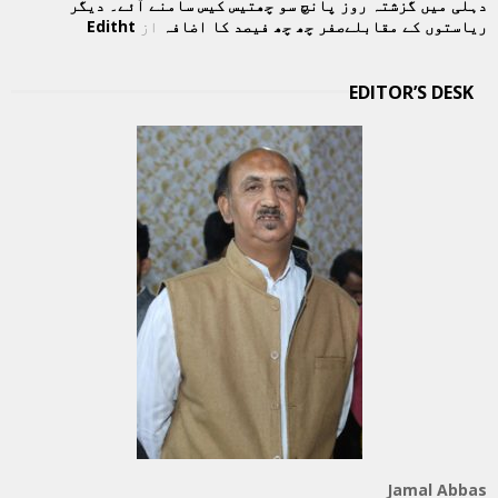
دہلی میں گزشتہ روز پانچ سو چھتیس کیس سامنے آئے۔ دیگر
ریاستوں کے مقابلےصفر چھ چھ فیصد کا اضافہ
از
Editht
EDITOR’S DESK
Jamal Abbas