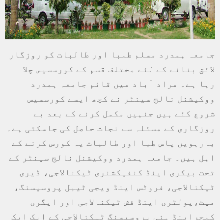
جامعہ ہمدرد مسلم طلبا اور طالبات کو روزگار
لائق بنانے کے لئے مختلف قسم کے کورسسیس چلا
رہا ہے۔ مراد آباد میں قائم جامعہ ہمدرد
ووکیشنل نالج سینٹر نے کچھ ایسے کورسسیس
شروع کئے ہیں جنہیں مکمل کرنے کے بعد بے
روزگاری کے مسئلہ سے نجات حاصل کی جاسکتی ہے۔
بارہویں پاس طبا اور طالبات یہ کورس کرنے کے
اہل ہیں۔ جامعہ ہمدرد ووکیشنل نالج سینٹر کے
تحت بیکری اینڈ کنفیکشنری ٹیکنالاجی، ڈیری
ٹیکنالاجی، فروٹس اینڈ ویجی ٹیبل پروسیسنگ،
میٹ،پولٹری اینڈ فش ٹیکنالاجی اور ایگری
کلچراینڈ ہنی پروسیسنگ ٹیکنالاجی کے ایک ایک