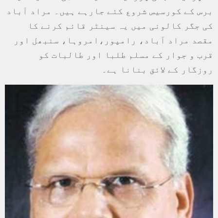
برس کے کورسیس شروع کئے جارہے ہیں۔ مراد آباد
کی جگر کالونی میں یہ سینٹر قائم کرنے کا
مقصد مراد آباد، رامپور،امروہا، سنبھل اور
قرب و جوار کے مسلم طلبا اور طالبات کو
روزگار کے لائق بنانا ہے۔