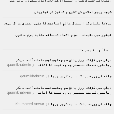
زینبؑ کے خطبات ظلم و استبداد کے خلاف ابدی منشور۔ ناصر علی
r
R
:
C
شہید رہبرِ اسلامی کی تشیع و تدفین کی تیاریاں
H
مولانا سلمان کا انتقال عالمِ انسانیت کا عظیم نقصان غزال مہدی
نہٹور میں عقیدت، امن و اتحاد کے ساتھ منایا یومِ عاشورہ
حالیہ تبصرے
دہلی میں گزشتہ روز پانچ سو چھتیس کیس سامنے آئے۔ دیگر
ریاستوں کے مقابلےصفر چھ چھ فیصد کا اضافہ
از
qaumikhabrein
چاند کی رویت۔ ہنگامہ ہے کیوں برپا
از
qaumikhabrein
دہلی میں گزشتہ روز پانچ سو چھتیس کیس سامنے آئے۔ دیگر
ریاستوں کے مقابلےصفر چھ چھ فیصد کا اضافہ
از
qaumikhabrein
چاند کی رویت۔ ہنگامہ ہے کیوں برپا
از
Khursheed Anwar