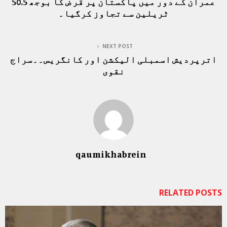
عمران کے دور میں پاکستان پر قر ض کا بوجھ 50.5
ٹریلین سے تجاوز کرگیا۔
NEXT POST
اترپردیش اسمبلی الیکشن اور کانگریس۔۔سراج
نقوی
qaumikhabrein
RELATED POSTS