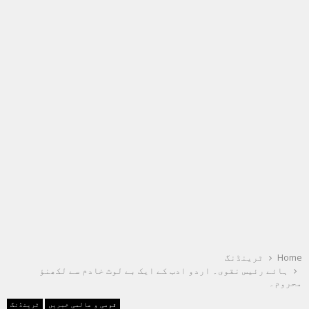
Home
ٹرینڈنگ
ہائے رئیس نقوی۔ اردو ادب کے ایک بے لوث خادم سے لکھنؤ
محروم۔
قومی و عالمی خبریں
ٹرینڈنگ