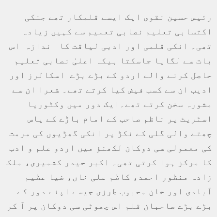
رئیس حسین نقوی ایک ایسے قلمکار تھے جنکی
اکتسابی تعلیم نصابی تعلیم سے کہیں زیادہ
تھی۔ انکی قلمی اور ادبی لیاقت کا اندازہ اس
بات سے لگایا جاسکتا ہیکہ اعلیٰ نصابی تعلیم
حاصل کرنے والے اردو کے بڑے بڑے اسکالرز اور
ادیب ان سے کسب فیض کیا کرتے تھے۔ شعرا ان سے
مشورہ سخن کرتے تھے۔ایک دور میں وکٹوریا
اسٹریٹ پر ناظم صاحب کے امام باڑے کے پاس
چھتے والی گلی کے نکڑ پر انکی گھڑیوں کی مرمت
کی معمولی سی دوکان لکھنؤ میں اردو علم و ادب
کا مرکز ہوا کرتی تھی۔ اکبر حیدر کشمیری، ملک
زادہ منظور احمد، کاظم علی خاں، ضیا عظیم
آبادی اور خان محبوب طرزی جیسے اپنے دور کے
بڑے بڑے صاحبان قلم اس چھوٹی سی دوکان پر آ کر