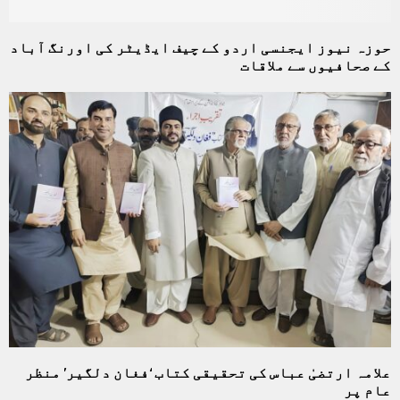
حوزہ نیوز ایجنسی اردو کے چیف ایڈیٹر کی اورنگ آباد
کے صحافیوں سے ملاقات
علامہ ارتضیٰ عباس کی تحقیقی کتاب ‘فغان دلگیر’ منظر
عام پر