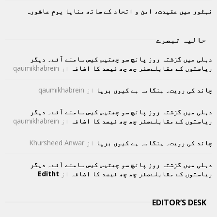
نہٹور میں عقیدت، امن و اتحاد کے ساتھ منایا یومِ عاشورہ
حالیہ تبصرے
دہلی میں گزشتہ روز پانچ سو چھتیس کیس سامنے آئے۔ دیگر
ریاستوں کے مقابلےصفر چھ چھ فیصد کا اضافہ
از
qaumikhabrein
چاند کی رویت۔ ہنگامہ ہے کیوں برپا
از
qaumikhabrein
دہلی میں گزشتہ روز پانچ سو چھتیس کیس سامنے آئے۔ دیگر
ریاستوں کے مقابلےصفر چھ چھ فیصد کا اضافہ
از
qaumikhabrein
چاند کی رویت۔ ہنگامہ ہے کیوں برپا
از
Khursheed Anwar
دہلی میں گزشتہ روز پانچ سو چھتیس کیس سامنے آئے۔ دیگر
ریاستوں کے مقابلےصفر چھ چھ فیصد کا اضافہ
از
Editht
EDITOR’S DESK