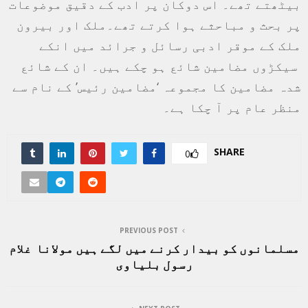
بیٹھتے تھے۔ اس دوکان پر ادب کے دقیق موضوعات
پر بحث و مباحثے ہوا کرتے تھے۔ملک اور بیرون
ملک کے موقر ادبی رسائل و جرائد میں انکے
سیکڑوں مضامین شائع ہو چکے ہیں۔ ان کے شائع
شدہ مضامین کا مجموعہ ‘مضامین رئیس’ کے نام سے
منظر عام پر آ چکا ہے۔
SHARE
0
PREVIOUS POST
مسلمانوں کو بیدار کرنے میں لگے ہیں مولانا غلام
رسول بلیاوی