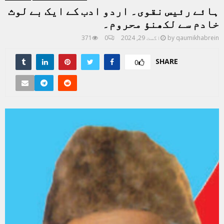
ہائے رئیس نقوی۔ اردو ادب کے ایک بے لوث
خادم سے لکھنؤ محروم۔
qaumikhabrein
by
اگست 29, 2024
0
371
SHARE
0