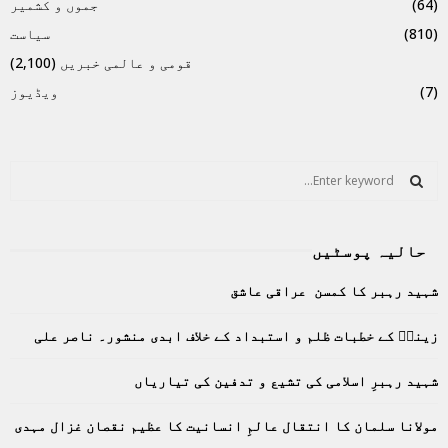
(64)
جموں و کشمیر
(810)
سیاست
قومی و عالمی خبریں
(2,100)
(7)
ویڈیوز
S
e
a
S
r
حالیہ پوسٹیں
c
E
h
شہید رہبر کا کمسن عراقی عاشق
f
A
o
زینبؑ کے خطبات ظلم و استبداد کے خلاف ابدی منشور۔ ناصر علی
r
R
:
C
شہید رہبرِ اسلامی کی تشیع و تدفین کی تیاریاں
H
مولانا سلمان کا انتقال عالمِ انسانیت کا عظیم نقصان غزال مہدی