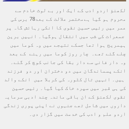
لکھنؤ اردو ادب کے ایک اور بے لوث خادم سے
محروم ہو گیا ہےمختصر علالت کے بعد78 برس کی
عمر میں رئیس حسین نقوی کا انکی رہائش گاہ پر
جمعرات کی شب میں انتقال ہوگیا۔ انہیں برین
ہیمریج ہوا تھا جسکے نتیجے میں وہ کوما میں
چلے گئے تھے۔ چار روز کوما میں رہنے کے بعد
وہ دار فانی سے دار بقا کی جانب کوچ کر گئے۔
انکے پسماندگان میں دو دختران اور دو فرزند
ہیں۔ انہیں تال کٹورہ کی کربلا میں انکے والد
کی ہی قبر میں سپرد خاک کیا گیا۔ رئیس حسین
نقوی لکھنؤ کے ان باقی ماندہ چند ادبی سرمایہ
داروں میں شامل تھے جنہوں نے اپنی پوری زندگی
اردو علم و ادب کی خدمت میں گزار دی۔