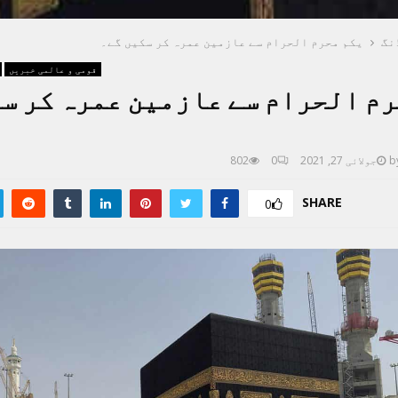
نگ
یکم محرم الحرام سے عازمین عمرہ کر سکیں گے۔
قومی و عالمی خبریں
رم الحرام سے عازمین عمرہ کر س
b
جولائی 27, 2021
0
802
SHARE
0