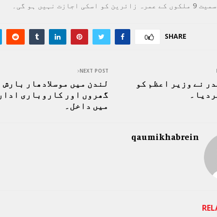
ی اجازت نہیں ہو گی۔
SHARE
0
NEXT POST
ر نے وزیر اعظم کو
لندن میں موسلادھار بارش ۔
ردیا۔
گھروں اور کاروباری ادار
میں داخل۔
qaumikhabrein
REL