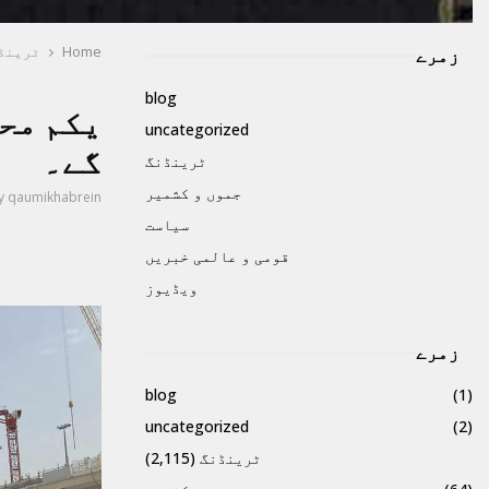
Home
ٹرینڈ
زمرے
blog
یکم مح
uncategorized
گے۔
ٹرینڈنگ
جموں و کشمیر
y
qaumikhabrein
سیاست
قومی و عالمی خبریں
ویڈیوز
زمرے
blog
(1)
uncategorized
(2)
ٹرینڈنگ
(2,115)