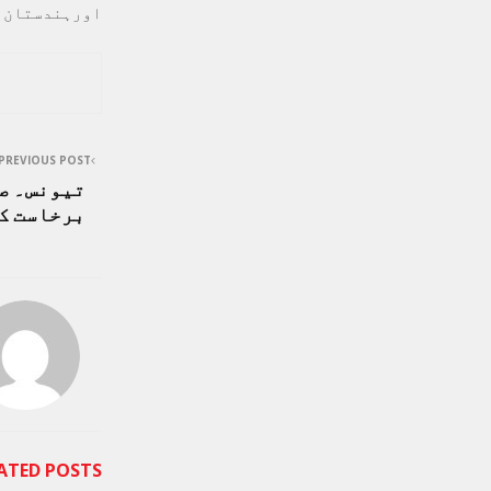
اورہندستان سمیت 9 ملکوں کے عمرہ زائرین کو اسک
PREVIOUS POST
تیونس۔ صد
برخاست ک
ATED POSTS