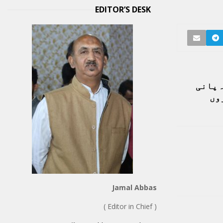
EDITOR’S DESK
 پانی
وں
Jamal Abbas
( Editor in Chief )