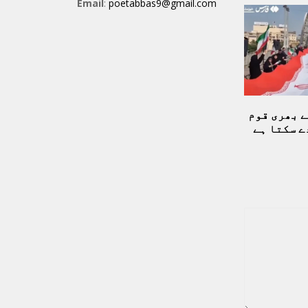
Email
:
poetabbas9@gmail.com
 بھری قوم
ے سکتا ہے