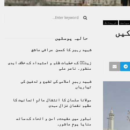
S
e
سیاست
ٹرینڈنگ
a
S
کیں
r
حالیہ پوسٹیں
c
E
h
شہید رہبر کا کمسن عراقی عاشق
f
A
o
زینبؑ کے خطبات ظلم و استبداد کے خلاف ابدی
r
R
منشور۔ ناصر علی
:
C
شہید رہبرِ اسلامی کی تشیع و تدفین کی
تیاریاں
H
مولانا سلمان کا انتقال عالمِ انسانیت کا
عظیم نقصان غزال مہدی
نہٹور میں عقیدت، امن و اتحاد کے ساتھ
منایا یومِ عاشورہ