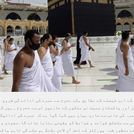
کے اہم فیصلے کے مطابق یکم محرم سے عمرے کی ادائے گی شروع ہ
 اور پاکستان سمیت نو ملکوں کے عازمین اس سے محروم رہیں گ
مرہ کی جانب سے جاری بیان میں کہا گیا ہے کہ عمرے کی ادائیگ
تی سے متعلق قواعد و ضوابط کو یقینی بنایا جائے گا۔سعودی وز
ے منظور شدہ پورٹلز کے تحت آن لائن بکنگ ہو سکے گی تاہم پاک