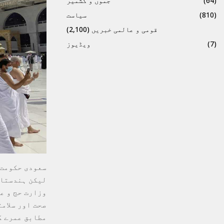
(64)
جموں و کشمیر
(810)
سیاست
قومی و عالمی خبریں
(2,100)
(7)
ویڈیوز
سعودی حکومت 
لیکن ہندستان
وزارت حج و ع
صحت اور سلام
مطابق عمرے ک