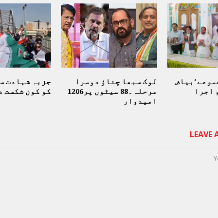
موعے ‘بیاض
لوک سبھا چناؤ دوسرا
جزبہ شہادت سے
 اجرا
مرحلہ۔88 سیٹوں پر1206
کو کون شکست د
امیدوار
LEAVE