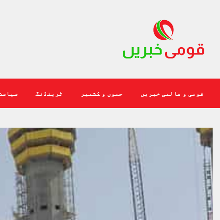
قومی و عالمی خبریں
جموں و کشمیر
ٹرینڈنگ
سیاست