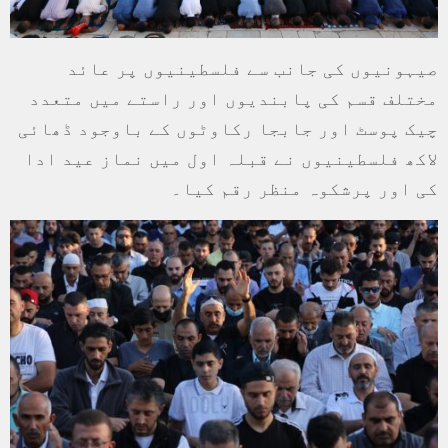
صیہونیوں کی جانب سے فلسطینیوں پر عائد
مختلف قسم کی پابندیوں اور راستے میں متعدد
چیک پوسٹ اور جابجا رکاوٹوں کے باوجود ڈھائی
لاکھ فلسطینیوں نے قبلہ اول میں نماز عید ادا
کی اور پرشکوہ منظر رقم کیا۔