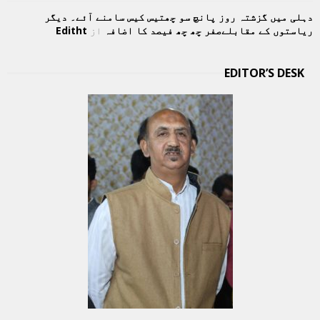
دہلی میں گزشتہ روز پانچ سو چھتیس کیس سامنے آئے۔ دیگر
ریاستوں کے مقابلےصفر چھ چھ فیصد کا اضافہ
از
Editht
EDITOR’S DESK