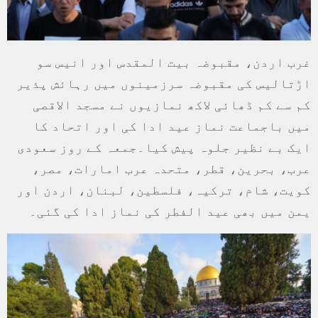
غرب اردن، مقبوضہ بیت المقدس اور انیس سو
اڑتالیس کی مقبوضہ سرزمینوں میں رہائش پذیر
کم سے کم ڈھائی لاکھ نمازیوں نے مسجد الاقصی
میں باجماعت نماز عید ادا کی اور اتحاد کا
ایک بے نظیر جلوہ پیش کیا۔جمعہ کے روز سعودی
عرب، بحرین، قطر، متحدہ عرب امارات، مصر،
کویت، شام، ترکیہ، فلسطین، لبنان، اردن اور
یمن میں بھی عید الفطر کی نماز ادا کی گئی۔