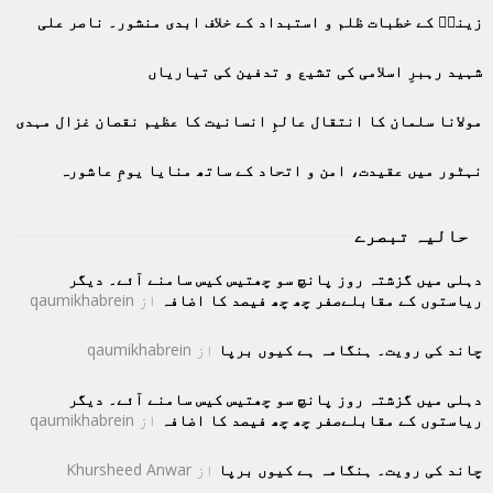
o
زینبؑ کے خطبات ظلم و استبداد کے خلاف ابدی منشور۔ ناصر علی
r
R
:
C
شہید رہبرِ اسلامی کی تشیع و تدفین کی تیاریاں
H
مولانا سلمان کا انتقال عالمِ انسانیت کا عظیم نقصان غزال مہدی
نہٹور میں عقیدت، امن و اتحاد کے ساتھ منایا یومِ عاشورہ
حالیہ تبصرے
دہلی میں گزشتہ روز پانچ سو چھتیس کیس سامنے آئے۔ دیگر
ریاستوں کے مقابلےصفر چھ چھ فیصد کا اضافہ
از
qaumikhabrein
چاند کی رویت۔ ہنگامہ ہے کیوں برپا
از
qaumikhabrein
دہلی میں گزشتہ روز پانچ سو چھتیس کیس سامنے آئے۔ دیگر
ریاستوں کے مقابلےصفر چھ چھ فیصد کا اضافہ
از
qaumikhabrein
چاند کی رویت۔ ہنگامہ ہے کیوں برپا
از
Khursheed Anwar