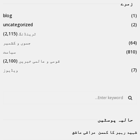
زمرے
blog
(1)
uncategorized
(2)
ٹرینڈنگ
(2,115)
(64)
جموں و کشمیر
(810)
سیاست
قومی و عالمی خبریں
(2,100)
(7)
ویڈیوز
S
e
a
S
r
حالیہ پوسٹیں
c
E
h
شہید رہبر کا کمسن عراقی عاشق
f
A