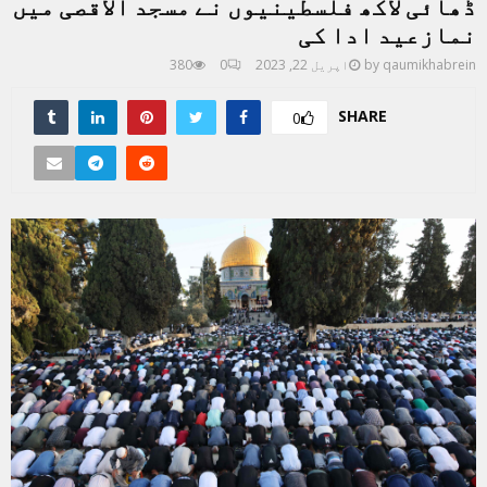
ڈھائی لاکھ فلسطینیوں نے مسجد الاقصی میں
نمازعید ادا کی
qaumikhabrein
by
اپریل 22, 2023
0
380
SHARE
0