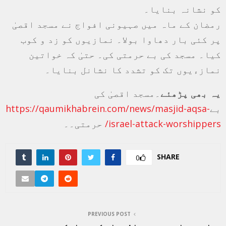
کو نشانہ بنایا۔
رمضان کے ماہ میں صہیونی افواج نے مسجد اقصیٰ
پر کئی بار دھاوا بولا۔ نمازیوں کو زد و کوب
کیا۔ مسجد کی بے حرمتی کی۔ حتیٰ کہ خواتین
نمازءیوں تک کو تشدد کا نشانل بنایا۔
یہ بھی پڑھئے
۔مسجد اقصیٰ کی
بے
https://qaumikhabrein.com/news/masjid-aqsa-
israel-attack-worshippers/
حرمتی۔۔
SHARE
0
PREVIOUS POST