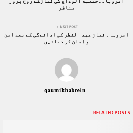
امروہا۔۔جمعہۃ الوداع کی نمازکے روح پرور
مناظر
NEXT POST
امروہا۔ نماز عید الفطر کی ادائےگی کے بعد امن
و امان کی دعائیں
qaumikhabrein
RELATED POSTS