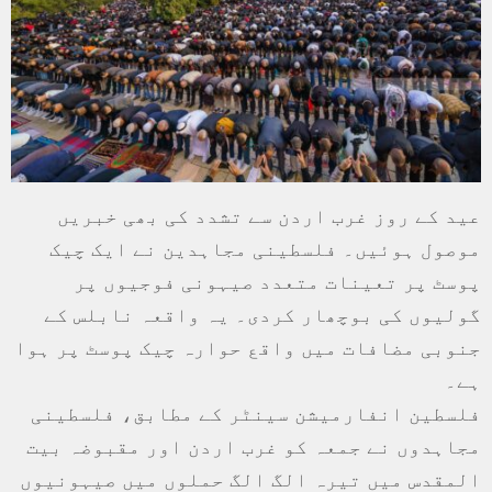
عید کے روز غرب اردن سے تشدد کی بھی خبریں
موصول ہوئیں۔ فلسطینی مجاہدین نے ایک چیک
پوسٹ پر تعینات متعدد صیہونی فوجیوں پر
گولیوں کی بوچھار کردی۔ یہ واقعہ نابلس کے
جنوبی مضافات میں واقع حوارہ چیک پوسٹ پر ہوا
ہے۔
فلسطین انفارمیشن سینٹر کے مطابق، فلسطینی
مجاہدوں نے جمعہ کو غرب اردن اور مقبوضہ بیت
المقدس میں تیرہ الگ الگ حملوں میں صیہونیوں