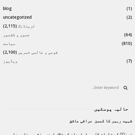
blog
(1)
uncategorized
(2)
ٹرینڈنگ
(2,115)
(64)
جموں و کشمیر
(810)
سیاست
قومی و عالمی خبریں
(2,100)
(7)
ویڈیوز
S
e
a
S
r
حالیہ پوسٹیں
c
E
h
شہید رہبر کا کمسن عراقی عاشق
f
A
o
زینبؑ کے خطبات ظلم و استبداد کے خلاف ابدی منشور۔ ناصر علی