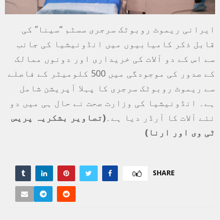
ایرانی ریموٹ روبوٹک سرجری سسٹم “سینا” کی
قابل ذکر کامیابیوں میں انڈونیشیا کی جانب
سے اس کے دو آلات کی خریداری اور دونوں ممالک
کے صدور کی موجودگی میں 500 کلومیٹر کے فاصلے
سے ریموٹ روبوٹک سرجری کا پہلا آپریشن شامل
ہے۔ انڈونیشیا کی وزارت صحت نے حال ہی میں دو
نئے آلات کا آرڈر دیا ہے۔
(تصاویر بشکریہ پریس
ٹی وی اور ارنا)
SHARE
0