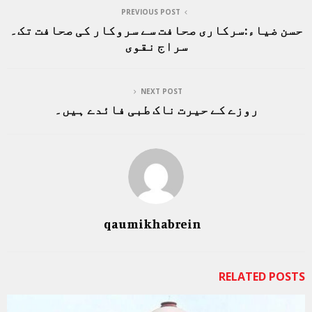
PREVIOUS POST
حسن ضیاء:سرکاری صحافت سے سروکار کی صحافت تک۔
سراج نقوی
NEXT POST
روزے کے حیرت ناک طبی فائدے ہیں۔
qaumikhabrein
RELATED POSTS