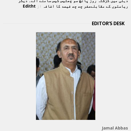
دہلی میں گزشتہ روز پانچ سو چھتیس کیس سامنے آئے۔ دیگر
ریاستوں کے مقابلےصفر چھ چھ فیصد کا اضافہ
از
Editht
EDITOR’S DESK
Jamal Abbas