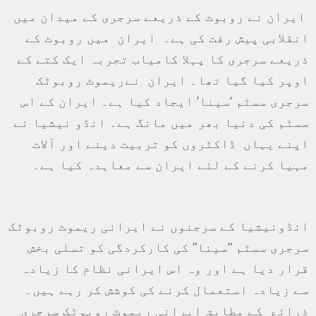
ایران نے روبوٹ کے ذریعے سرجری کے میدان میں
انقلابی پیش رفت کی ہے۔ ایران میں روبوٹ کے
ذریعے سرجری کا پہلا کامیاب تجربہ ایک کتے کے
اوپر کیا گیا تھا۔ ایران نےریموٹ روبوٹک
سرجری سسٹم ‘سینا’ ایجاد کیا ہے۔ ایران کے اس
سسٹم کی دنیا بھر میں مانگ ہے۔ انڈو نیشیا نے
اپنے یہاں ڈاکٹروں کو تربیت دینے اور آلات
مہیا کرنے کے لئے ایران سے معاہدہ کیا ہے۔
انڈونیشیا کے سرجنوں نے ایرانی ریموٹ روبوٹک
سرجری سسٹم “سینا” کی کارکردگی کو تسلی بخش
قرار دیا ہے اور وہ اس ایرانی نظام کا زیادہ
سے زیادہ استعمال کرنے کی کوشش کر رہے ہیں۔
ذرائع کے مطابق ایرانی ریموٹ روبوٹک سرجری