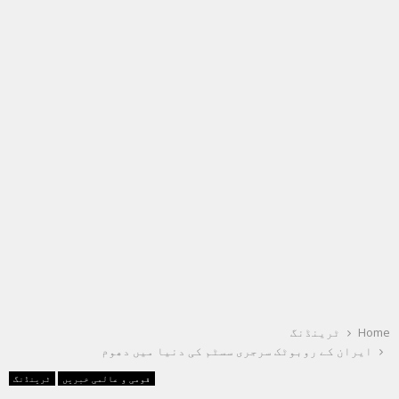
Home
ٹرینڈنگ
ایران کے روبوٹک سرجری سسٹم کی دنیا میں دھوم
قومی و عالمی خبریں
ٹرینڈنگ