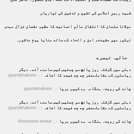
r
R
:
C
شہید رہبرِ اسلامی کی تشیع و تدفین کی تیاریاں
H
مولانا سلمان کا انتقال عالمِ انسانیت کا عظیم نقصان غزال مہدی
نہٹور میں عقیدت، امن و اتحاد کے ساتھ منایا یومِ عاشورہ
حالیہ تبصرے
دہلی میں گزشتہ روز پانچ سو چھتیس کیس سامنے آئے۔ دیگر
ریاستوں کے مقابلےصفر چھ چھ فیصد کا اضافہ
از
qaumikhabrein
چاند کی رویت۔ ہنگامہ ہے کیوں برپا
از
qaumikhabrein
دہلی میں گزشتہ روز پانچ سو چھتیس کیس سامنے آئے۔ دیگر
ریاستوں کے مقابلےصفر چھ چھ فیصد کا اضافہ
از
qaumikhabrein
چاند کی رویت۔ ہنگامہ ہے کیوں برپا
از
Khursheed Anwar