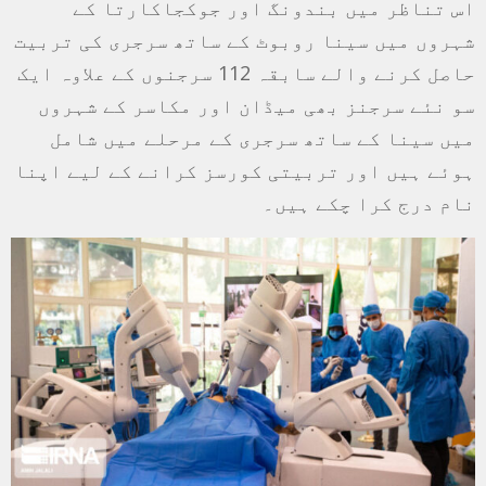
اس تناظر میں بندونگ اور جوکجاکارتا کے
شہروں میں سینا روبوٹ کے ساتھ سرجری کی تربیت
حاصل کرنے والے سابقہ 112 سرجنوں کے علاوہ ایک
سو نئے سرجنز بھی میڈان اور مکاسر کے شہروں
میں سینا کے ساتھ سرجری کے مرحلے میں شامل
ہوئے ہیں اور تربیتی کورسز کرانے کے لیے اپنا
نام درج کرا چکے ہیں۔