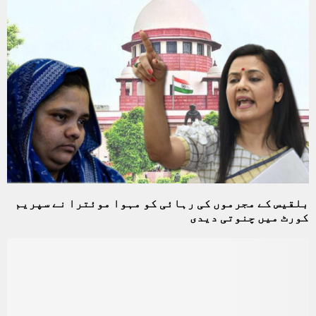
بلقیس کے مجرموں کی رہائی کو مہوا موئترا نے سپریم
کورٹ میں چنوتی دیدی