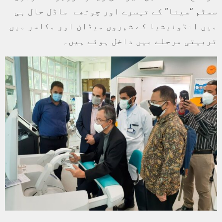
سسٹم “سینا” کے تیسرے اور چوتھے ماڈل حال ہی
میں انڈونیشیا کے شہروں میڈان اور مکاسر میں
تربیتی مرحلے میں داخل ہوئے ہیں۔