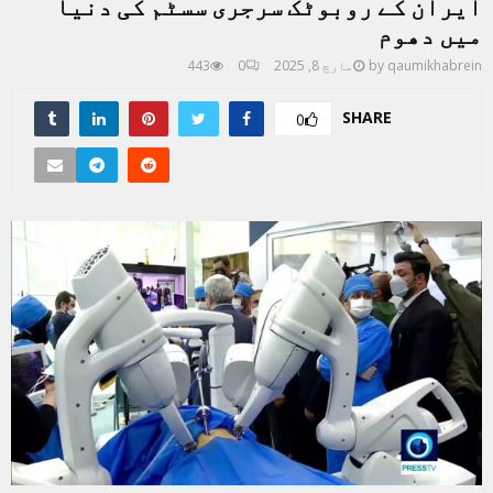
ایران کے روبوٹک سرجری سسٹم کی دنیا
میں دھوم
qaumikhabrein
by
مارچ 8, 2025
0
443
SHARE
0