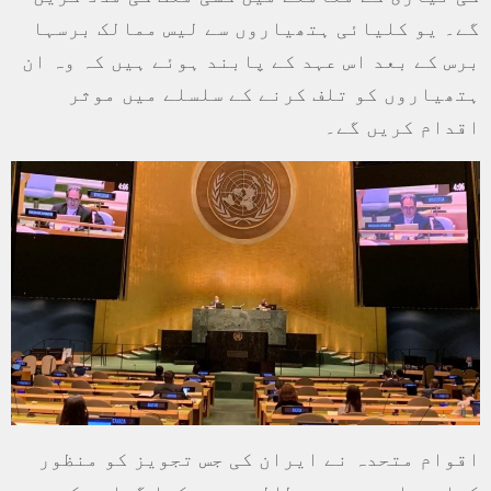
گے۔ یو کلیائی ہتھیاروں سے لیس ممالک برسہا
برس کے بعد اس عہد کے پابند ہوئے ہیں کہ وہ ان
ہتھیاروں کو تلف کرنے کے سلسلے میں موثر
اقدام کریں گے۔
اقوام متحدہ نے ایران کی جس تجویز کو منظور