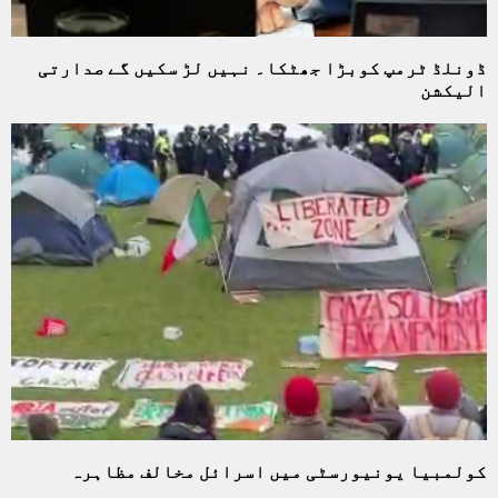
ڈونلڈ ٹرمپ کوبڑا جھٹکا۔ نہیں لڑ سکیں گے صدارتی
الیکشن
کولمبیا یونیورسٹی میں اسرائل مخالف مظاہرہ