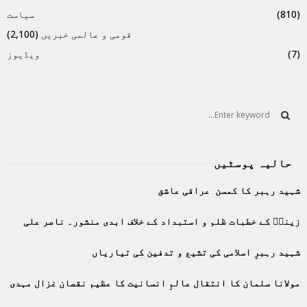
(810)
سیاست
قومی و عالمی خبریں
(2,100)
(7)
ویڈیوز
S
e
a
S
r
حالیہ پوسٹیں
c
E
h
شہید رہبر کا کمسن عراقی عاشق
f
A
o
زینبؑ کے خطبات ظلم و استبداد کے خلاف ابدی منشور۔ ناصر علی
r
R
:
C
شہید رہبرِ اسلامی کی تشیع و تدفین کی تیاریاں
H
مولانا سلمان کا انتقال عالمِ انسانیت کا عظیم نقصان غزال مہدی