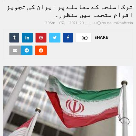
ترک اسلحہ کے معاملے پر ایران کی تجویز
اقوام متحدہ میں منظور۔
qaumikhabrein
by
اکتوبر 29, 2021
0
396
SHARE
0