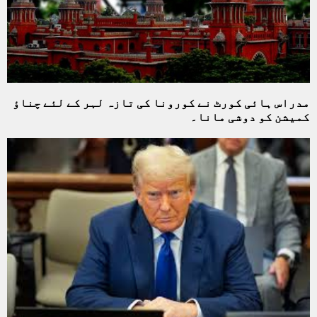
مدراس ہائی کورٹ نے کورونا کی تازہ لہر کے لئے چناؤ
کمیشن کو دوشی مانا۔