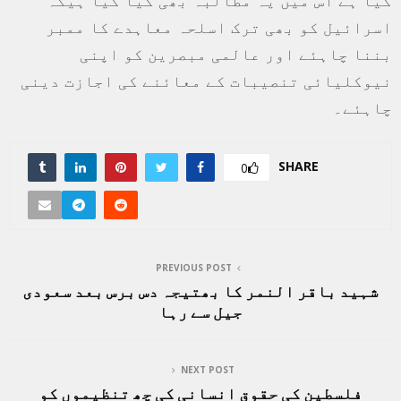
کیا ہے اس میں یہ مطالبہ بھی کیا گیا ہیکہ
اسرائیل کو بھی ترک اسلحہ معاہدے کا ممبر
بننا چاہئے اور عالمی مبصرین کو اپنی
نیوکلیائی تنصیبات کے معائنے کی اجازت دینی
چاہئے۔
SHARE
0
PREVIOUS POST
شہید باقر النمر کا بھتیجہ دس برس بعد سعودی
جیل سے رہا
NEXT POST
فلسطین کی حقوق انسانی کی چھ تنظیموں کو