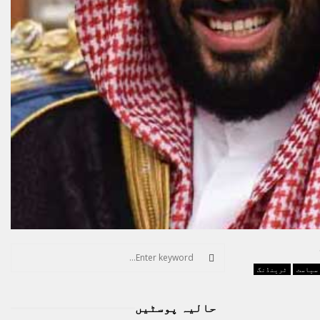
S
e
سیاست
ٹرینڈنگ
a
S
r
حالیہ پوسٹیں
c
E