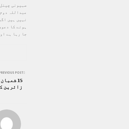
صہیونی چینل 
عبداللہ دوم،
نہیں ہیں اگر
ہونے کا دعوی
جا رہا ہے او
PREVIOUS POST
15 شعبا
زائرین کر