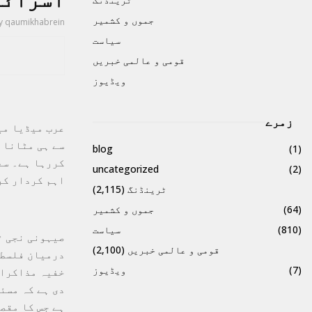
جموں و کشمیر
y
qaumikhabrein
سیاست
قومی و عالمی خبریں
ویڈیوز
زمرے
عرب میڈیا می
سے ہی مٹانا 
blog
(1)
کررہا ہے۔ سع
uncategorized
(2)
اہم کردار کر
ٹرینڈنگ
(2,115)
(64)
جموں و کشمیر
(810)
سیاست
قومی و عالمی خبریں
(2,100)
درمیان فلسطی
(7)
ویڈیوز
خفیہ مذاکرات
دی ہے کہ مسئ
ہے جس کا مقص