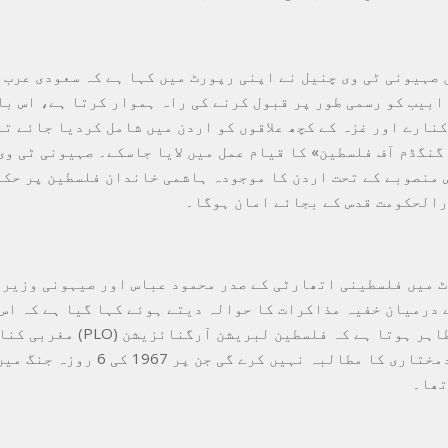
 صہیونی ٹی وی چنیل نے اپنی رپورٹ میں کہا ہے کہ سعودی عرب 
 ابیب کو رسمی طور پر قبول کرنے کی راہ ہموار کرتا ہے، اس با
کنارے اور غزہ کے کچھ علاقوں کو اردن میں شامل کردیا جائے تا
گنگڈم آف فلسطین» کا قیام عمل میں لایا جاسکے۔ صہیونی ٹی وی
 منصوبے کے تحت اردن کا موجودہ ہاشمی خاندان فلسطین پر حکو
رالحکومت قدس کے بجائے امان ہوگا۔
 میں فلسطینی اتھارٹی کے صدر محمود عباس اور صیہونی وزیر 
 درمیان خفیہ مذاکرات کا حوالہ دیتے ہوئے کہا گیا ہے کہ اس 
مذاکرات سے ظاہر ہوتا ہے کہ فلسطین لبریشن 
علاقوں پر خودمختاری کا مطالبہ نہیں کرے گی جن 
تھا۔