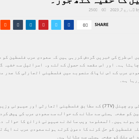
b
مارچ 7, 2023
0
250
SHARE
0
ں اس طرح کی خبریں گردش کررہی ہیں کہ سعودی عرب فلسطین کو 
چاہتا ہے۔ اور اس مقصد کے حصول کے لئے وہ اسرائیل سے خفیہ گ
ودی عرب کے اس ناپاک منصوبے میں فلسطینی اتھارٹی کا صدر م
رہا ہے۔
صیہونی نجی ٹی وی چینل (7TV) کے مطابق فلسطینی اتھارٹی اور صیہونی 
ن کو صفحہ ہستی سے مٹانے کے حوالے سے سعودی عرب کی پیش کرد
 ہوئے ہیں۔المعلومۃ ویب سائٹ نے صہیونی ذرائع کا حوالہ دے
لہ فلسطین کو حل کرنے کا دعویٰ کرتے ہوئے سعودی عرب نے ایک ت
د اس ملک کو صفحہ ہستی سے مٹانا ہے۔