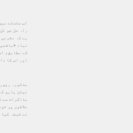
اس سلسلے میں
راہ حل جو تل
ہے کہ مغربی 
نہاد «ہاشمی 
کے مطابق، اس
اور اس کا دا
مذکورہ رپورٹ
نیتن یاہو کے
نے قبضہ کیا 