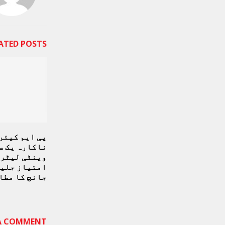
ATED POSTS
پی ایم کیئر 
ناکارہ یک س
وینٹی لیٹر 
امتیاز جلیل
جانچ کا مطا
 A COMMENT