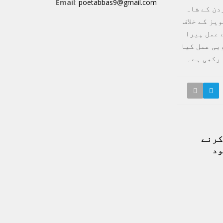
Email
:
poetabbas9@gmail.com
دن کے شاہ
یز کے خلاف
 عمل پیرا
بی عمل کیا
 رکھی ہے۔
کرنے
ود