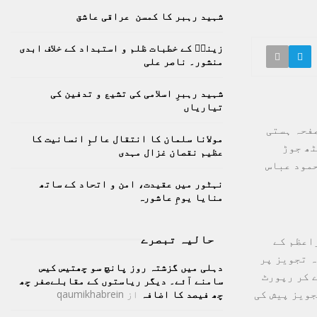
h
شہید رہبر کا کمسن عراقی عاشق
f
A
o
زینبؑ کے خطبات ظلم و استبداد کے خلاف ابدی
r
R
منشور۔ ناصر علی
:
C
شہید رہبرِ اسلامی کی تشیع و تدفین کی
تیاریاں
H
صفحہ ہستی
مولانا سلمان کا انتقال عالمِ انسانیت کا
ٹھ جوڑ
عظیم نقصان غزال مہدی
حمود عباس
نہٹور میں عقیدت، امن و اتحاد کے ساتھ
منایا یومِ عاشورہ
حالیہ تبصرے
وزیراعظم کے
ہ تجویز پر
دہلی میں گزشتہ روز پانچ سو چھتیس کیس
 کر رپورٹ
سامنے آئے۔ دیگر ریاستوں کے مقابلےصفر چھ
جویز پیش کی
چھ فیصد کا اضافہ
از
qaumikhabrein