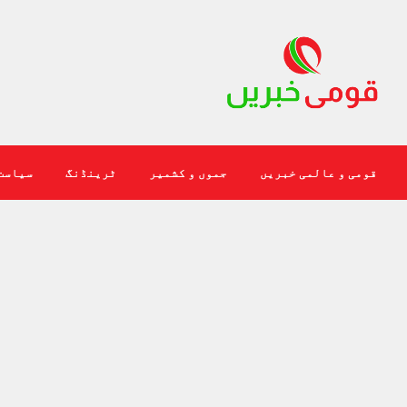
قومی و عالمی خبریں
جموں و کشمیر
ٹرینڈنگ
سیاست