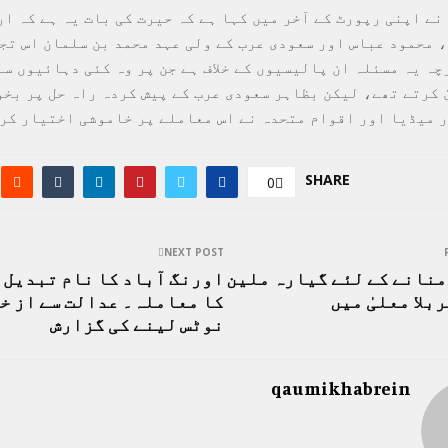
نے اپنی رپورٹ کے آخر میں کہا ہے کہ حیرت کی بات یہ ہے کہ ار
 محمود عباس اور سعودی عرب کے ولی عہد محمد بن سلمان اس تجو
چہ یہ مسئلہ ان پالیسیوں کے خلاف ہے جن پر وہ کئی دہائیوں سے
ٰ کرتے تھے، لیکن بظاہر سعودی عرب کے پیش کردہ راہ حل پر بخو
ر میڈیا اور اقوام متحدہ نے اس معاملے پر خاموشی اختیار کر
SHARE
0
NEXT POST
ن منانے کے لئے گیارہ ملین
اورنگ آباد کا نام تبدیل 
بلا معلیٰ میں
کا معاملہ۔ عدالت سے از خ
نوٹس لینے کی گزارش
qaumikhabrein