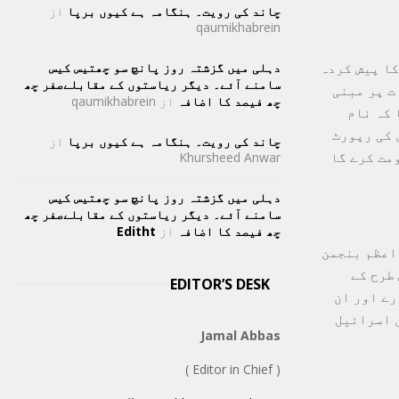
چاند کی رویت۔ ہنگامہ ہے کیوں برپا
از
qaumikhabrein
کا پیش کردہ
دہلی میں گزشتہ روز پانچ سو چھتیس کیس
سامنے آئے۔ دیگر ریاستوں کے مقابلےصفر چھ
ت پر مبنی
چھ فیصد کا اضافہ
از
qaumikhabrein
 کہ نام
 کی رپورٹ
چاند کی رویت۔ ہنگامہ ہے کیوں برپا
از
مت کرے گا
Khursheed Anwar
دہلی میں گزشتہ روز پانچ سو چھتیس کیس
سامنے آئے۔ دیگر ریاستوں کے مقابلےصفر چھ
چھ فیصد کا اضافہ
از
Editht
اعظم بنجمن
طرح کے
EDITOR’S DESK
آرگنائزیشن (PLO) مغربی کنارے اور ان
پر 1967 کی 6 روزہ جنگ میں اسرائیل
Jamal Abbas
( Editor in Chief )