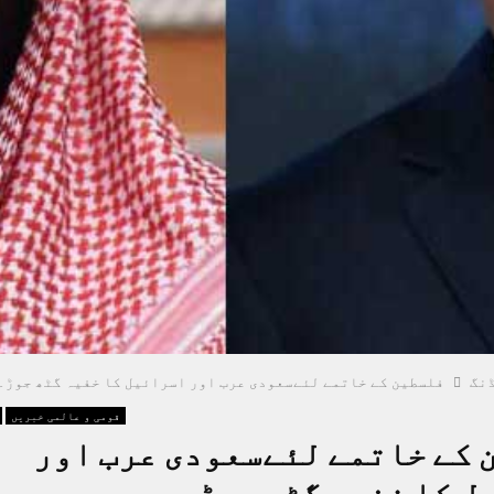
نگ
فلسطین کے خاتمے لئےسعودی عرب اور اسرائیل کا خفیہ گٹھ جوڑ۔
قومی و عالمی خبریں
 کے خاتمے لئےسعودی عرب اور
ل کا خفیہ گٹھ جوڑ۔