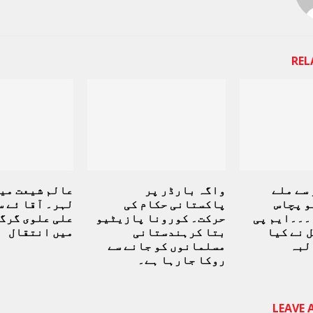
REL
سے ملے
واگہ بارڈر پر
عالم شیعت میں
و پچاس
پاکستانی حکام کی
لہر۔ آقا ئے س
۔۔۔ایم پی
حرکت۔ کورونا پازیٹیو
علی علوی گرگا
 نے کیا
بتا کرہندستانی
میں انتقال
لبہ
مسلمانوں کو جانے سے
روکا جارہا ہے۔
LEAVE