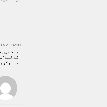
PREVIOUS POST
ملک میں ل
کے لیے “م
مائیکرو ف