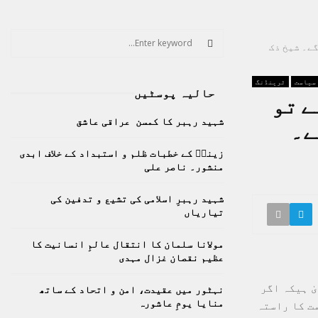
S
ے۔ شیخ ذک
e
a
S
r
سیاست
ٹرینڈنگ
حالیہ پوسٹیں
c
ے تو
E
h
شہید رہبر کا کمسن عراقی عاشق
ے۔
f
A
o
زینبؑ کے خطبات ظلم و استبداد کے خلاف ابدی
r
R
منشور۔ ناصر علی
:
C
شہید رہبرِ اسلامی کی تشیع و تدفین کی
تیاریاں
H
مولانا سلمان کا انتقال عالمِ انسانیت کا
عظیم نقصان غزال مہدی
ٰ ہیکہ اگر
نہٹور میں عقیدت، امن و اتحاد کے ساتھ
منایا یومِ عاشورہ
ت کا راستہ