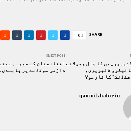
SHARE
0
NEXT POST
ائبریریوں کا جال پھیلانے
افغانستان کے صوبہ ہلمند
ائیکرو لائبریری،
داڑھی مونڈنے پر پابندی۔ 
نڈنگ” کا فارمولا
qaumikhabrein