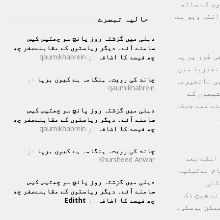
وی کے ساتھ
نٹر ویو ہے.
حالیہ تبصرے
دہلی میں گزشتہ روز پانچ سو چھتیس کیس
سامنے آئے۔ دیگر ریاستوں کے مقابلےصفر چھ
ی طور پر یہ
چھ فیصد کا اضافہ
از
qaumikhabrein
ئجیریا میں
چاند کی رویت۔ ہنگامہ ہے کیوں برپا
از
سلای انقلاب کا امکان نظر آتا ہے۔ یاد رہے کہ دسمبر 2015 میں نائجیریا
qaumikhabrein
شیعوں کے
ئے تھے جبکہ
دہلی میں گزشتہ روز پانچ سو چھتیس کیس
۔
سامنے آئے۔ دیگر ریاستوں کے مقابلےصفر چھ
چھ فیصد کا اضافہ
از
qaumikhabrein
چاند کی رویت۔ ہنگامہ ہے کیوں برپا
از
 اسکے بعد
Khursheed Anwar
ام نےتسلیم
دہلی میں گزشتہ روز پانچ سو چھتیس کیس
 کئی
سامنے آئے۔ دیگر ریاستوں کے مقابلےصفر چھ
ہائی کورٹ نے شیخ ذک
چھ فیصد کا اضافہ
از
Editht
ائی کا حکم دیا تھا لیکن انکی رہائی 2021 میں ممکن ہوسکی۔
ھے۔