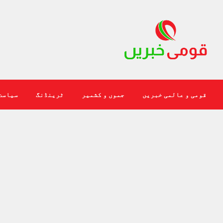
قومی و عالمی خبریں
جموں و کشمیر
ٹرینڈنگ
سیاست