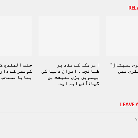
REL
وی ہسپتال”
امریکہ کے منھ پر
جنت البقیع ک
گری میں
طمانچہ۔ ایران دنیا کی
کومصر کے دارا
بیسویں بڑی معیشت بن
بتایا مستحب
گیا: آئی ایم ایف
LEAVE