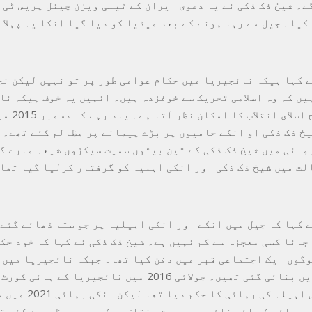
ے۔ شیخ ذک ذکی نے یہ دعویٰ ایران کے ٹیلی ویزن چینل پریس ٹی 
یا۔ جیل سے رہا ہونے کے بعد میڈیا کو دیا گیا انکا یہ پہلا ا
ے کہا ہیکہ نائجیریا میں حکام عوامی طور پر تو نہیں لیکن نج
یں کہ وہ اسلامی تحریک سے خوفزدہ ہیں۔ انہیں یہ خوف ہیکہ نا
ایران کی طرح ا
یخ ذک ذکی او انکے حامیوں پر بڑے پیمانے پر مظالم کئے تھے۔ 
روائی میں شیخ ذک ذکی کے تین بیٹوں سمیت سیکڑوں شیعہ مارے گ
لت میں شیخ ذک ذکی اور انکی اہلیہ کو گرفتار کرلیا گیا تھا
ے کہا کہ جیل میں انکے اور انکی اہیلیہ پر جو ستم ڈھائے گئے
جانا کسی معجزہ سے کم نہیں ہے۔ شیخ ذک ذکی نے کہا کہ خود حک
ا کہ 347 لوگوں ایک اجتماعی قبر میں دفن کیا تھا۔ جبکہ نائجیریا میں
اجتماعی قبریں بنائی گئی تھیں۔ جولائی 2016 میں نائجیریا کے 
ذکی اور انکی اہیلہ کی رہ
ی رہائی کے لئے نائجیری سمیت مختلف ملکوں میں مظاہرے کئے ت