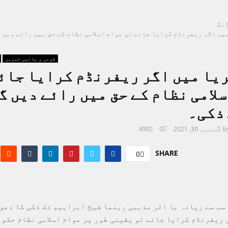
نگ
ں اگر ریفرنڈم کرایا جائے تو عوام اسلامی نظام کے حق میں رائے دیں گ
قومی و عالمی خبریں
یا میں اگر ریفرنڈم کرایا جائ
لامی نظام کے حق میں رائے دیں گ
 ذکی۔
b
ستمبر 30, 2021
0
490
SHARE
0
سب سے زیادہ با اثر مذہبی رہنما شیخ ابراہیم ذک ذکی کا دعوی
 ریفرنڈم کرایا جائے تو یقینی طور پر عوام اسلامی نظام حکوم