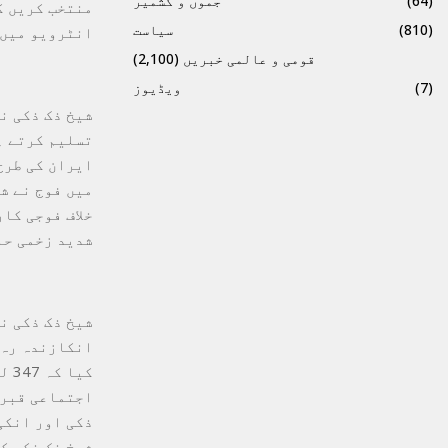
(64)
جموں و کشمیر
منتخب کریں گ
(810)
سیاست
انٹرویو میں ک
قومی و عالمی خبریں
(2,100)
(7)
ویڈیوز
شیخ ذک ذکی ن
تسلیم کرتے ہ
میں فوج نے ش
خلاف فوجی کا
شدید زخمی حا
شیخ ذک ذکی ن
انکازندہ رہ 
کی
شیخ ذک ذکی ک