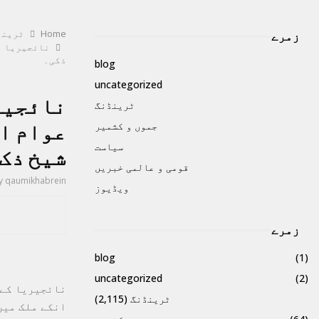
Home
ٹرینڈ
زمرے
نائجیریا می
ذکی۔
blog
uncategorized
نائجیر
ٹرینڈنگ
جموں و کشمیر
عوام اس
سیاست
شیخ ذک
قومی و عالمی خبریں
y
qaumikhabrein
ویڈیوز
زمرے
blog
(1)
uncategorized
(2)
نائجیریا کے 
ٹرینڈنگ
(2,115)
انکے ملک میں