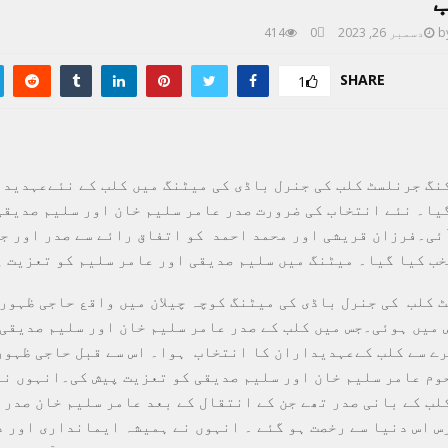
b
دسمبر 26, 2023
0
414
SHARE
1
نگ جرنلسٹ کلب کی جنرل باڈی کی میٹنگ میں کلب کے نئےعہدیدا
یا۔ نئے انتخاب کی ضرورت صدر عامر سلیم خان اور سلیم صدیقی
ئی۔فرزان قریشی اور محمد احمد کو اتفاق رائے سے صدر اور ج
ب کیا گیا۔ میٹنگ میں سلیم صدیقی اور عامر سلیم کو تعزیت پ
 کلب کی جنرل باڈی کی میٹنگ کوچہ چیلان میں واقع حاجی ظہور
 میں ہوئی۔جس میں کلب کے صدر عامر سلیم خان اور سلیم صدیقی
رے سے کلب کےعہدیداران کا انتخاب ہوا۔ اس سے قبل حاجی ظہور
وم عامر سلیم خان اور سلیم صدیقی کو تعزیت پیش کی۔انہوں نے
لب کے بانی صدر تھے جن کے انتقال کے بعد عامر سلیم خان صدر 
س اس دنیا سے رخصت ہو گئے ۔ انہوں نے ہمیشہ ایمانداری اور 