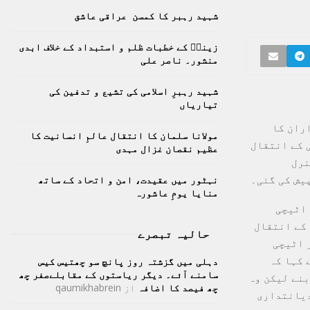
h
شہید رہبر کا کمسن عراقی عاشق
f
A
o
زینبؑ کے خطبات ظلم و استبداد کے خلاف ابدی
r
R
منشور۔ ناصر علی
:
C
شہید رہبرِ اسلامی کی تشیع و تدفین کی
تیاریاں
H
ران کا
مولانا سلمان کا انتقال عالمِ انسانیت کا
 کے انتقال
عظیم نقصان غزال مہدی
نرل
یش کی گئی۔
نہٹور میں عقیدت، امن و اتحاد کے ساتھ
منایا یومِ عاشورہ
 اٹیچی
 کے انتقال
حالیہ تبصرے
 اٹیچی
 کہا کہ
دہلی میں گزشتہ روز پانچ سو چھتیس کیس
سامنے آئے۔ دیگر ریاستوں کے مقابلےصفر چھ
بنے لیکن وہ
چھ فیصد کا اضافہ
از
qaumikhabrein
دیانتداری