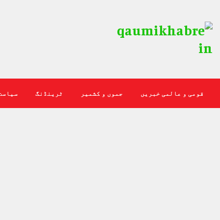
قومی و عالمی خبریں
جموں و کشمیر
ٹرینڈنگ
سیاست