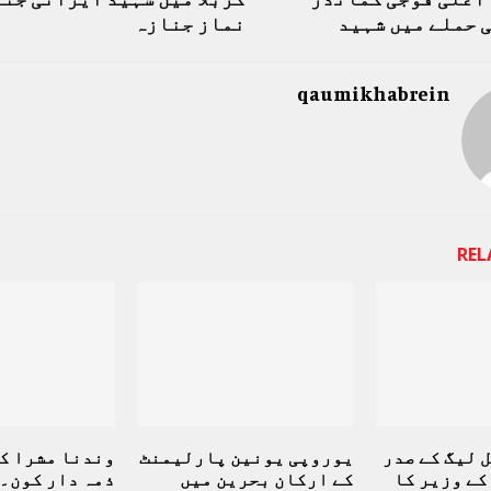
 حملے میں شہید
نماز جنازہ
qaumikhabrein
REL
 لیگ کے صدر
یوروپی یونین پارلیمنٹ
وندنا مشرا کی
کے وزیر کا
کے ارکان بحرین میں
ذمہ دار کون۔