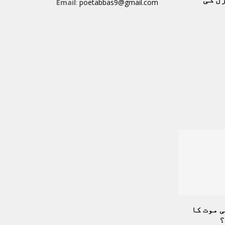
Email
:
poetabbas9@gmail.com
 موت کا
؟