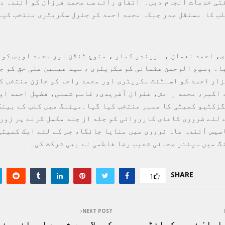
تی خدمات انجام دیں۔ اتفاق رائے سے محمد فرزان کو آئندہ دو
لب کا مستقل صدر جبکہ محمد احمد کو جنرل سکریٹری منتخب کیا
، احمد نعمان ، نریندر کمار ، منوج ٹنڈن اور محمد اویس کو 
ا۔ وسیع الرحمن عثمانی کو سکریٹری ، سید عینین علی حق کو ج
ار احمد کو اسسٹنٹ سکریٹری اور محمد راحم کو خازن منتخب ک
د اکبر، محمد رامش، غفران آفریدی، قاسم شمسی، فضیل احمد او
گزکٹیو کمیٹی کا ممبر منتخب کیا گیا۔میٹنگ میں کلب کے بینک
 لئے ضروری کاغذی کارروائی کو جلد از جلد مکمل کرنے پر زور 
سیس آئندہ ماہ فروری میں منایا جائگا، جس کے لئے ایک کمیٹی
 میں سینئر صحافی شعیب رضا فاطمی نے بھی شرکت کی۔
SHARE
1
NEXT POST
اعلیٰ فوجی کمانڈر
کربلا میں شہید ایرانی جنر