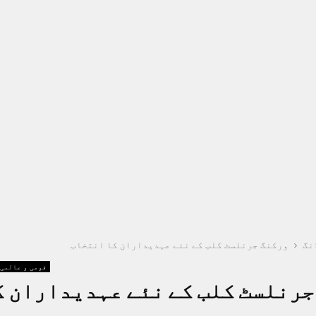
نگ
ورکنگ جرنلسٹ کلب کے نئے عہدیداران کا انتخاب
قومی و عالمی
جرنلسٹ کلب کے نئے عہدیداران ک