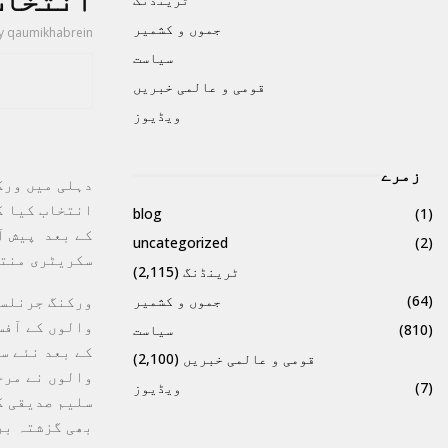
انتخاب
جموں و کشمیر
y
qaumikhabrein
سیاست
قومی و عالمی خبریں
ویڈیوز
زمرے
دہلی میں ورک
انتخاب کیا گ
blog
(1)
کے بعد پیش آ
uncategorized
(2)
سکریٹری منتخ
ٹرینڈنگ
(2,115)
ورکنگ جرنلسٹ
(64)
جموں و کشمیر
والوں کے آفس
(810)
سیاست
کے بعد نئے س
قومی و عالمی خبریں
(2,100)
والوں نے مرح
(7)
ویڈیوز
سلیم صدیقی ک
بھی گزشتہ بر