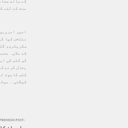
کے ساتھ صحاف
مدت کے لئے ک
امیر امروہوی
منتخب کیا گی
سکریٹری، گلز
کے علاوہ محم
کو کلب کی ای
بحال کرنے کے
کلب کایوم تا
کیگئی۔۔میٹنگ
PREVIOUS POST
ایران کا 