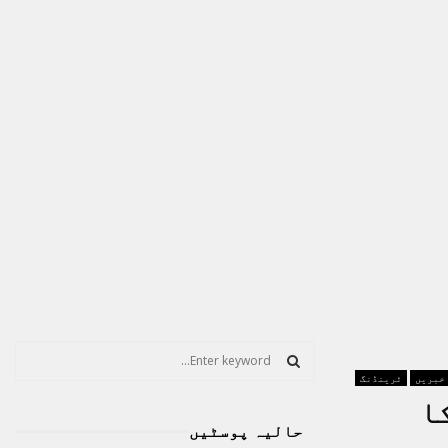
S
e
 خبریں
ٹرینڈنگ
a
S
ا
r
حالیہ پوسٹیں
c
E